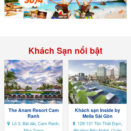
Khách Sạn nổi bật
The Anam Resort Cam
Khách sạn Inside by
Ranh
Melia Sài Gòn
Lô 3, Bãi dài, Cam Ranh,
129-131 Tôn Thất Đạm,
Nha Trang
Phường Bến Nghé, Quận