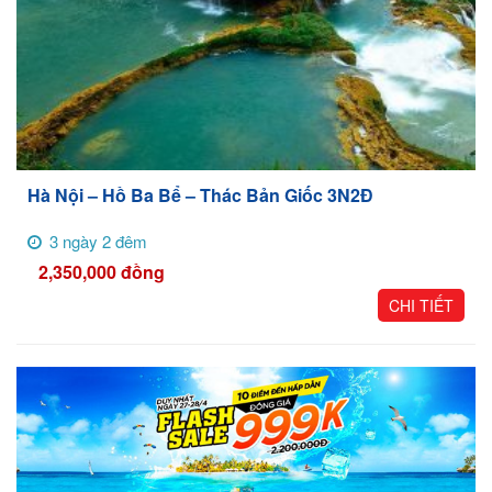
Hà Nội – Hồ Ba Bể – Thác Bản Giốc 3N2Đ
3 ngày 2 đêm
2,350,000
đồng
CHI TIẾT