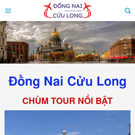
Skip
to
content
Đồng Nai Cửu Long
CHÙM TOUR NỔI BẬT