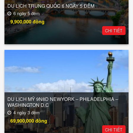
DU LỊCH TRUNG QUỐC 6 NGÀY 5 ĐÊM
6 ngày 5 đêm
9,900,000
đồng
CHI TIẾT
DU LỊCH MỸ 9N8D NEWYORK – PHILADELPHIA –
WASHINGTON D.C
4 ngày 3 đêm
69,900,000
đồng
CHI TIẾT