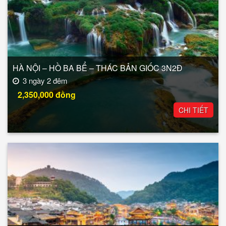
HÀ NỘI – HỒ BA BỂ – THÁC BẢN GIỐC 3N2Đ
3 ngày 2 đêm
2,350,000
đồng
CHI TIẾT