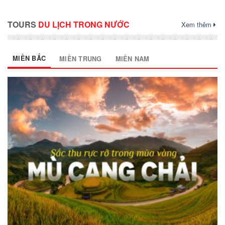
TOURS
DU LỊCH TRONG NƯỚC
Xem thêm
MIỀN BẮC
MIỀN TRUNG
MIỀN NAM