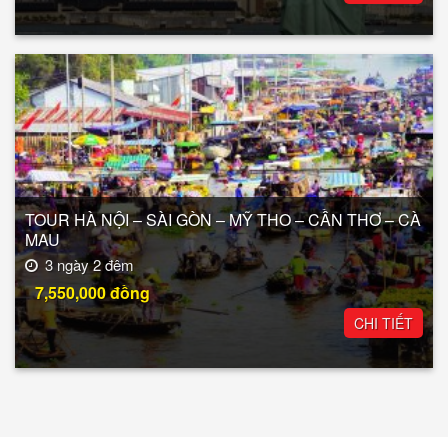
TOUR HÀ NỘI – SÀI GÒN – MỸ THO – CẦN THƠ – CÀ
MAU
3 ngày 2 đêm
7,550,000
đồng
CHI TIẾT