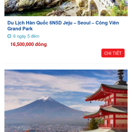
Du Lịch Hàn Quốc 6N5D Jeju – Seoul – Công Viên
Grand Park
6 ngày 5 đêm
16,500,000
đồng
CHI TIẾT