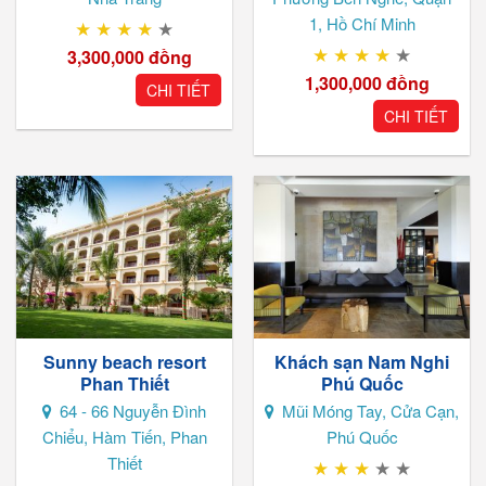
1, Hồ Chí Minh
★
★
★
★
★
★
★
★
★
★
3,300,000
đồng
1,300,000
đồng
CHI TIẾT
CHI TIẾT
Sunny beach resort
Khách sạn Nam Nghi
Phan Thiết
Phú Quốc
64 - 66 Nguyễn Đình
Mũi Móng Tay, Cửa Cạn,
Chiểu, Hàm Tiến, Phan
Phú Quốc
Thiết
★
★
★
★
★