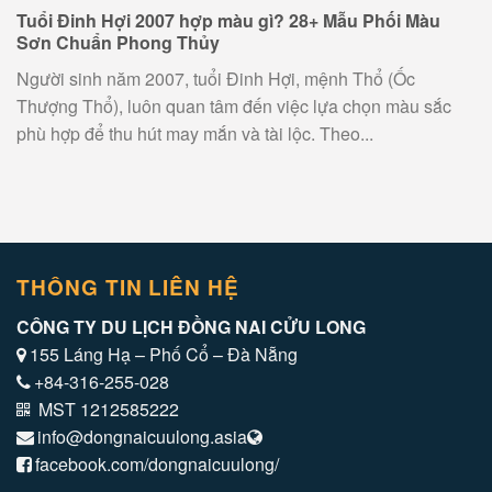
Tuổi Đinh Hợi 2007 hợp màu gì? 28+ Mẫu Phối Màu
Sơn Chuẩn Phong Thủy
Người sinh năm 2007, tuổi Đinh Hợi, mệnh Thổ (Ốc
Thượng Thổ), luôn quan tâm đến việc lựa chọn màu sắc
phù hợp để thu hút may mắn và tài lộc. Theo...
THÔNG TIN LIÊN HỆ
CÔNG TY DU LỊCH ĐỒNG NAI CỬU LONG
155 Láng Hạ – Phố Cổ – Đà Nẵng
+84-316-255-028
MST 1212585222
info@dongnaicuulong.asia
facebook.com/dongnaicuulong/