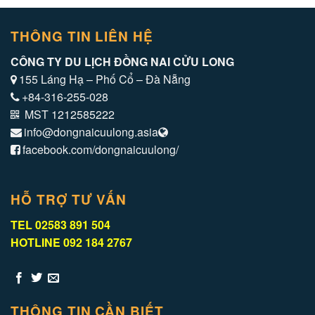
THÔNG TIN LIÊN HỆ
CÔNG TY DU LỊCH ĐỒNG NAI CỬU LONG
155 Láng Hạ – Phố Cổ – Đà Nẵng
+84-316-255-028
MST 1212585222
info@dongnaicuulong.asia
facebook.com/dongnaicuulong/
HỖ TRỢ TƯ VẤN
TEL 02583 891 504
HOTLINE 092 184 2767
THÔNG TIN CẦN BIẾT