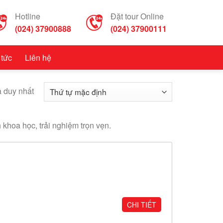
Hotline
Đặt tour Online
(024) 37900888
(024) 37900111
 tức
Liên hệ
ả duy nhất
 khoa học, trải nghiệm trọn vẹn.
CHI TIẾT