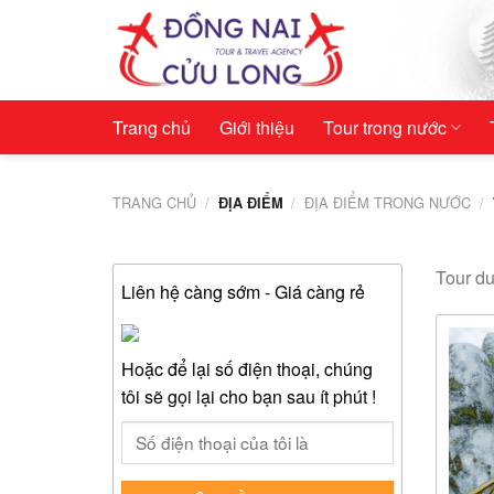
Skip
to
content
Trang chủ
Giới thiệu
Tour trong nước
TRANG CHỦ
/
/
ĐỊA ĐIỂM TRONG NƯỚC
/
ĐỊA ĐIỂM
Tour du
Liên hệ càng sớm - Giá càng rẻ
Hoặc để lại số điện thoại, chúng
tôi sẽ gọi lại cho bạn sau ít phút !