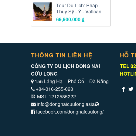
Tour Du Lịch: Pháp -
Thụy Sỹ - Ý - Vatican
69,900,000
₫
THÔNG TIN LIÊN HỆ
HỖ T
CÔNG TY DU LỊCH ĐỒNG NAI
TEL 02
CỬU LONG
HOTLIN
155 Láng Hạ – Phố Cổ – Đà Nẵng
+84-316-255-028
MST 1212585222
info@dongnaicuulong.asia
facebook.com/dongnaicuulong/