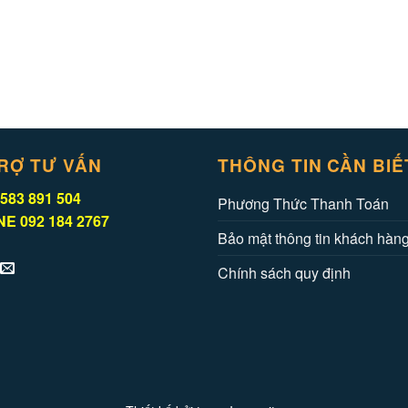
RỢ TƯ VẤN
THÔNG TIN CẦN BIẾ
583 891 504
Phương Thức Thanh Toán
E 092 184 2767
Bảo mật thông tin khách hàn
Chính sách quy định