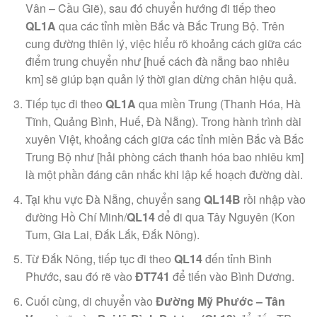
Vân – Cầu Giẽ), sau đó chuyển hướng đi tiếp theo
QL1A
qua các tỉnh miền Bắc và Bắc Trung Bộ. Trên
cung đường thiên lý, việc hiểu rõ khoảng cách giữa các
điểm trung chuyển như [huế cách đà nẵng bao nhiêu
km] sẽ giúp bạn quản lý thời gian dừng chân hiệu quả.
Tiếp tục đi theo
QL1A
qua miền Trung (Thanh Hóa, Hà
Tĩnh, Quảng Bình, Huế, Đà Nẵng). Trong hành trình dài
xuyên Việt, khoảng cách giữa các tỉnh miền Bắc và Bắc
Trung Bộ như [hải phòng cách thanh hóa bao nhiêu km]
là một phần đáng cân nhắc khi lập kế hoạch đường dài.
Tại khu vực Đà Nẵng, chuyển sang
QL14B
rồi nhập vào
đường Hồ Chí Minh/
QL14
để đi qua Tây Nguyên (Kon
Tum, Gia Lai, Đắk Lắk, Đắk Nông).
Từ Đắk Nông, tiếp tục đi theo
QL14
đến tỉnh Bình
Phước, sau đó rẽ vào
ĐT741
để tiến vào Bình Dương.
Cuối cùng, di chuyển vào
Đường Mỹ Phước – Tân