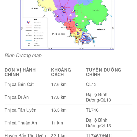
Bình Dương map
ĐƠN VỊ HÀNH
KHOẢNG
TUYẾN ĐƯỜNG
CHÍNH
CÁCH
CHÍNH
Thị xã Bến Cát
17.6 km
QL13
Đại lộ Bình
Thị xã Dĩ An
17.8 km
Dương/QL13
Thị xã Tân Uyên
16.3 km
TL746
Đại lộ Bình
Thị xã Thuận An
11 km
Dương/QL13
Huyện Bắc Tân Uyên
32.1 km
TL746/ĐH411