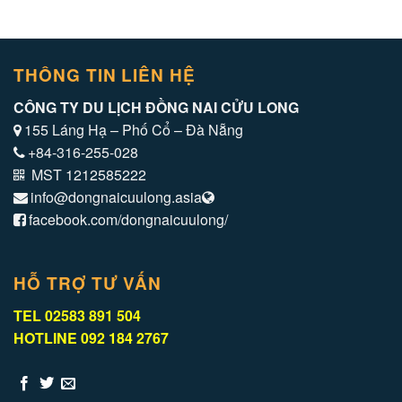
THÔNG TIN LIÊN HỆ
CÔNG TY DU LỊCH ĐỒNG NAI CỬU LONG
155 Láng Hạ – Phố Cổ – Đà Nẵng
+84-316-255-028
MST 1212585222
info@dongnaicuulong.asia
facebook.com/dongnaicuulong/
HỖ TRỢ TƯ VẤN
TEL 02583 891 504
HOTLINE 092 184 2767