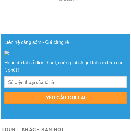
Liên hệ càng sớm - Giá càng rẻ
Hoặc để lại số điện thoại, chúng tôi sẽ gọi lại cho bạn sau
ít phút !
TOUR – KHÁCH SẠN HOT