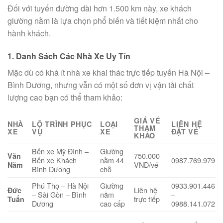
Đối với tuyến đường dài hơn 1.500 km này, xe khách
giường nằm là lựa chọn phổ biến và tiết kiệm nhất cho
hành khách.
1. Danh Sách Các Nhà Xe Uy Tín
Mặc dù có khá ít nhà xe khai thác trực tiếp tuyến Hà Nội –
Bình Dương, nhưng vẫn có một số đơn vị vận tải chất
lượng cao bạn có thể tham khảo:
GIÁ VÉ
NHÀ
LỘ TRÌNH PHỤC
LOẠI
LIÊN HỆ
THAM
XE
VỤ
XE
ĐẶT VÉ
KHẢO
Bến xe Mỹ Đình –
Giường
750.000
Văn
Bến xe Khách
nằm 44
0987.769.979
VNĐ/vé
Năm
Bình Dương
chỗ
Phú Thọ – Hà Nội
Giường
0933.901.446
Liên hệ
Đức
– Sài Gòn – Bình
nằm
–
trực tiếp
Tuấn
Dương
cao cấp
0988.141.072