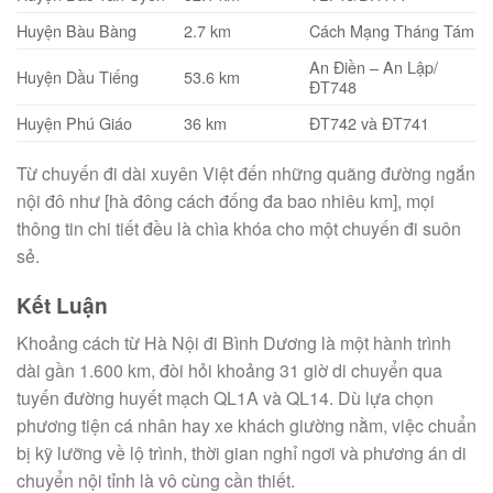
Huyện Bàu Bàng
2.7 km
Cách Mạng Tháng Tám
An Điền – An Lập/
Huyện Dầu Tiếng
53.6 km
ĐT748
Huyện Phú Giáo
36 km
ĐT742 và ĐT741
Từ chuyến đi dài xuyên Việt đến những quãng đường ngắn
nội đô như [hà đông cách đống đa bao nhiêu km], mọi
thông tin chi tiết đều là chìa khóa cho một chuyến đi suôn
sẻ.
Kết Luận
Khoảng cách từ Hà Nội đi Bình Dương là một hành trình
dài gần 1.600 km, đòi hỏi khoảng 31 giờ di chuyển qua
tuyến đường huyết mạch QL1A và QL14. Dù lựa chọn
phương tiện cá nhân hay xe khách giường nằm, việc chuẩn
bị kỹ lưỡng về lộ trình, thời gian nghỉ ngơi và phương án di
chuyển nội tỉnh là vô cùng cần thiết.