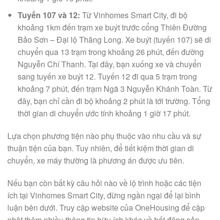
Tuyến 107 và 12:
Từ Vinhomes Smart City, đi bộ
khoảng 1km đến trạm xe buýt trước cổng Thiên Đường
Bảo Sơn – Đại lộ Thăng Long. Xe buýt (tuyến 107) sẽ di
chuyển qua 13 trạm trong khoảng 26 phút, đến đường
Nguyễn Chí Thanh. Tại đây, bạn xuống xe và chuyển
sang tuyến xe buýt 12. Tuyến 12 đi qua 5 trạm trong
khoảng 7 phút, đến trạm Ngã 3 Nguyễn Khánh Toàn. Từ
đây, bạn chỉ cần đi bộ khoảng 2 phút là tới trường. Tổng
thời gian di chuyển ước tính khoảng 1 giờ 17 phút.
Lựa chọn phương tiện nào phụ thuộc vào nhu cầu và sự
thuận tiện của bạn. Tuy nhiên, để tiết kiệm thời gian di
chuyển, xe máy thường là phương án được ưu tiên.
Nếu bạn còn bất kỳ câu hỏi nào về lộ trình hoặc các tiện
ích tại Vinhomes Smart City, đừng ngần ngại để lại bình
luận bên dưới. Truy cập website của OneHousing để cập
nhật thêm nhiều thông tin hữu ích khác về bất động sản.