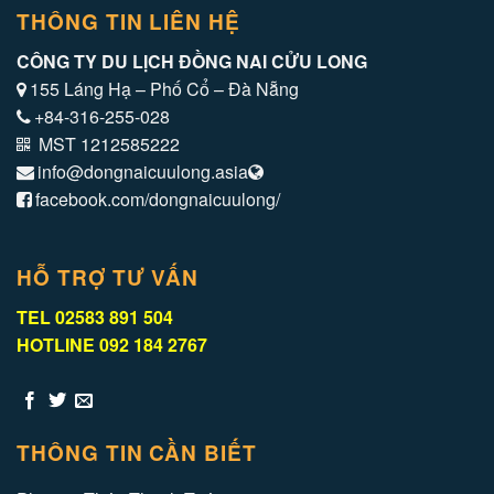
THÔNG TIN LIÊN HỆ
CÔNG TY DU LỊCH ĐỒNG NAI CỬU LONG
155 Láng Hạ – Phố Cổ – Đà Nẵng
+84-316-255-028
MST 1212585222
info@dongnaicuulong.asia
facebook.com/dongnaicuulong/
HỖ TRỢ TƯ VẤN
TEL 02583 891 504
HOTLINE 092 184 2767
THÔNG TIN CẦN BIẾT