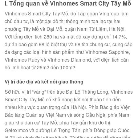
I. Tổng quan về Vinhomes Smart City Tây Mỗ
Vinhomes Smart City Tây Mỗ, do Tập đoàn Vingroup làm
chủ đầu tư, là một đại đô thị thông minh tọa lạc tại hai
phường Tây Mỗ và Đại Mỗ, quận Nam Từ Liêm, Hà Nội.
Với tổng diện tích 280 ha và mật độ xây dựng chỉ 14,7%,
dự án bao gồm 98 lô biệt thự và 58 tòa chung cư, cung cấp
đa dạng các loại hình sản phẩm như Vinhomes Sapphire,
Vinhomes Ruby và Vinhomes Diamond, với diện tích căn
hộ linh hoạt từ 25m2 đến 100m2.
Vị trí đắc địa và kết nối giao thông
Sở hữu vị trí “vàng” trên trục Đại Lộ Thăng Long, Vinhomes
Smart City Tây Mỗ có khả năng kết nối thuận tiện đến
nhiều khu vực quan trọng của Hà Nội. Phía Bắc giáp Viện
Bảo tàng Quân sự Việt Nam và sông Cầu Ngà; phía Nam
giáp khu dân cư Tây Mỗ; phía Tây gần khu đô thị
Geleximco và đường Lê Trọng Tấn; phía Đông giáp Quốc
lộ 70 và vành đai sông Nhuệ. Từ đây, cư dân dễ dàng tiếp