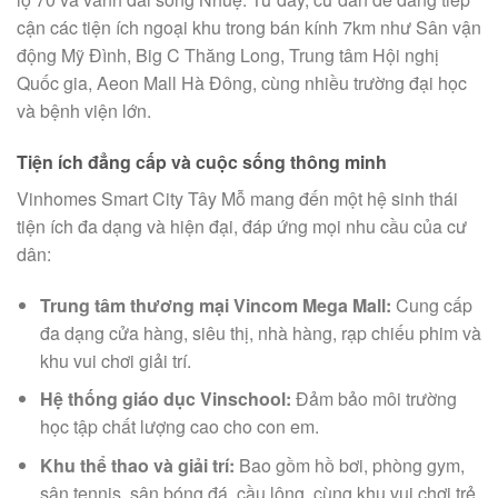
cận các tiện ích ngoại khu trong bán kính 7km như Sân vận
động Mỹ Đình, Big C Thăng Long, Trung tâm Hội nghị
Quốc gia, Aeon Mall Hà Đông, cùng nhiều trường đại học
và bệnh viện lớn.
Tiện ích đẳng cấp và cuộc sống thông minh
Vinhomes Smart City Tây Mỗ mang đến một hệ sinh thái
tiện ích đa dạng và hiện đại, đáp ứng mọi nhu cầu của cư
dân:
Trung tâm thương mại Vincom Mega Mall:
Cung cấp
đa dạng cửa hàng, siêu thị, nhà hàng, rạp chiếu phim và
khu vui chơi giải trí.
Hệ thống giáo dục Vinschool:
Đảm bảo môi trường
học tập chất lượng cao cho con em.
Khu thể thao và giải trí:
Bao gồm hồ bơi, phòng gym,
sân tennis, sân bóng đá, cầu lông, cùng khu vui chơi trẻ