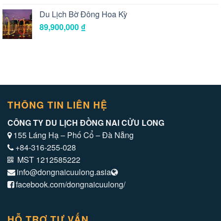
Du Lịch Bờ Đông Hoa Kỳ
89,900,000
₫
THÔNG TIN LIÊN HỆ
CÔNG TY DU LỊCH ĐỒNG NAI CỬU LONG
155 Láng Hạ – Phố Cổ – Đà Nẵng
+84-316-255-028
MST 1212585222
info@dongnaicuulong.asia
facebook.com/dongnaicuulong/
HỖ TRỢ TƯ VẤN