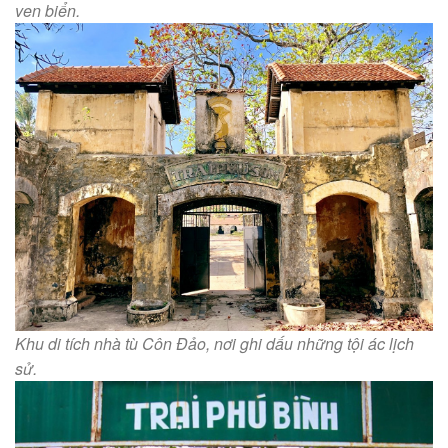
ven biển.
Khu di tích nhà tù Côn Đảo, nơi ghi dấu những tội ác lịch
sử.