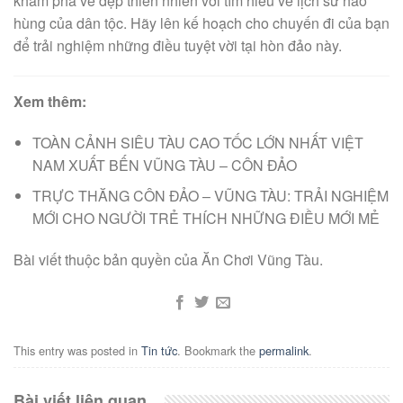
khám phá vẻ đẹp thiên nhiên với tìm hiểu về lịch sử hào
hùng của dân tộc. Hãy lên kế hoạch cho chuyến đi của bạn
để trải nghiệm những điều tuyệt vời tại hòn đảo này.
Xem thêm:
TOÀN CẢNH SIÊU TÀU CAO TỐC LỚN NHẤT VIỆT
NAM XUẤT BẾN VŨNG TÀU – CÔN ĐẢO
TRỰC THĂNG CÔN ĐẢO – VŨNG TÀU: TRẢI NGHIỆM
MỚI CHO NGƯỜI TRẺ THÍCH NHỮNG ĐIỀU MỚI MẺ
Bài viết thuộc bản quyền của Ăn Chơi Vũng Tàu.
This entry was posted in
Tin tức
. Bookmark the
permalink
.
Bài viết liên quan