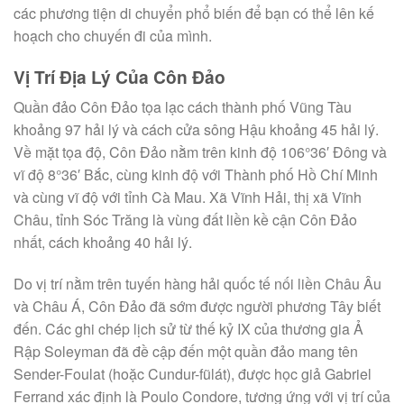
các phương tiện di chuyển phổ biến để bạn có thể lên kế
hoạch cho chuyến đi của mình.
Vị Trí Địa Lý Của Côn Đảo
Quần đảo Côn Đảo tọa lạc cách thành phố Vũng Tàu
khoảng 97 hải lý và cách cửa sông Hậu khoảng 45 hải lý.
Về mặt tọa độ, Côn Đảo nằm trên kinh độ 106°36′ Đông và
vĩ độ 8°36′ Bắc, cùng kinh độ với Thành phố Hồ Chí Minh
và cùng vĩ độ với tỉnh Cà Mau. Xã Vĩnh Hải, thị xã Vĩnh
Châu, tỉnh Sóc Trăng là vùng đất liền kề cận Côn Đảo
nhất, cách khoảng 40 hải lý.
Do vị trí nằm trên tuyến hàng hải quốc tế nối liền Châu Âu
và Châu Á, Côn Đảo đã sớm được người phương Tây biết
đến. Các ghi chép lịch sử từ thế kỷ IX của thương gia Ả
Rập Soleyman đã đề cập đến một quần đảo mang tên
Sender-Foulat (hoặc Cundur-fũlát), được học giả Gabriel
Ferrand xác định là Poulo Condore, tương ứng với vị trí của