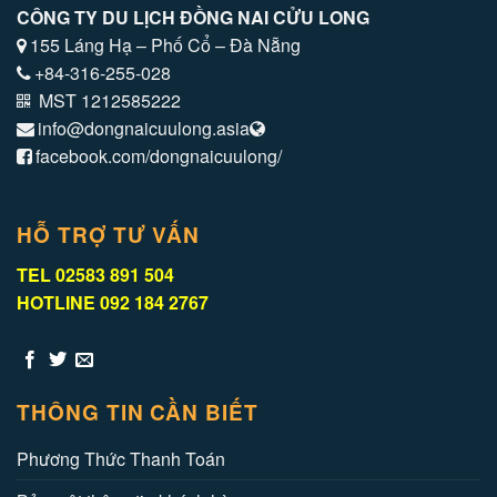
CÔNG TY DU LỊCH ĐỒNG NAI CỬU LONG
155 Láng Hạ – Phố Cổ – Đà Nẵng
+84-316-255-028
MST 1212585222
info@dongnaicuulong.asia
facebook.com/dongnaicuulong/
HỖ TRỢ TƯ VẤN
TEL 02583 891 504
HOTLINE 092 184 2767
THÔNG TIN CẦN BIẾT
Phương Thức Thanh Toán