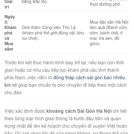
bằng Bắc Bộ.
Giải
thực đường phố.
trí
Ngày
Mua đặc sản Hà Nội
3:
Ghé thăm Công viên Thủ Lệ
làm quà (Bánh cốm,
Khám
(khám phá thế giới động vật, khu
cốm, bánh chả, ô
phá
vui chơi).
mai, trà sen, đồ
và
gốm).
Mua
sắm
Trước khi kết thúc hành trình bay trở lại, nếu bạn còn thời
gian hoặc có nhu cầu tiếp tục khám phá các tỉnh thành
phía Nam, việc nắm rõ
đồng tháp cách sài gòn bao nhiêu
km
sẽ giúp bạn chuẩn bị cho chuyến đi tiếp theo một cách
chu đáo.
Việc xác định được
khoảng cách Sài Gòn Hà Nội
chi tiết
theo từng loại hình giao thông là bước đầu tiên và quan
trọng nhất để lên kế hoạch cho chuyến đi xuyên Việt hoàn
hảo. Dù lựa chọn tốc độ của hàng không, sự thong thả của