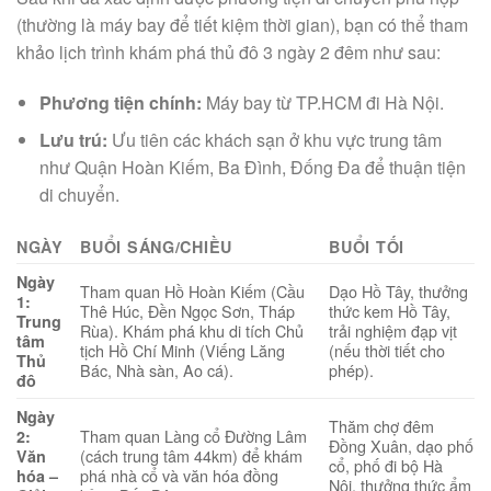
(thường là máy bay để tiết kiệm thời gian), bạn có thể tham
khảo lịch trình khám phá thủ đô 3 ngày 2 đêm như sau:
Phương tiện chính:
Máy bay từ TP.HCM đi Hà Nội.
Lưu trú:
Ưu tiên các khách sạn ở khu vực trung tâm
như Quận Hoàn Kiếm, Ba Đình, Đống Đa để thuận tiện
di chuyển.
NGÀY
BUỔI SÁNG/CHIỀU
BUỔI TỐI
Ngày
Tham quan Hồ Hoàn Kiếm (Cầu
Dạo Hồ Tây, thưởng
1:
Thê Húc, Đền Ngọc Sơn, Tháp
thức kem Hồ Tây,
Trung
Rùa). Khám phá khu di tích Chủ
trải nghiệm đạp vịt
tâm
tịch Hồ Chí Minh (Viếng Lăng
(nếu thời tiết cho
Thủ
Bác, Nhà sàn, Ao cá).
phép).
đô
Ngày
Thăm chợ đêm
Tham quan Làng cổ Đường Lâm
2:
Đồng Xuân, dạo phố
(cách trung tâm 44km) để khám
Văn
cổ, phố đi bộ Hà
phá nhà cổ và văn hóa đồng
hóa –
Nội, thưởng thức ẩm