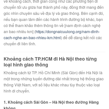
về khoảng cách, thời gian cũng như các phương tiện di
chuyển tối ưu giữa hai thành phố này, đồng thời mang đến
góc nhìn chuyên sâu về địa lý và giao thông. Bên cạnh đó,
nếu bạn quan tâm đến các hành trình đường bộ khác, bạn
có thể tham khảo thêm thông tin về [nam định cách nghệ
an bao nhiêu km] (
https://dongnaicuulong.org/nam-dinh-
cach-nghe-an-bao-nhieu-km.html
) để dễ dàng kết nối các
chuyến đi liên tỉnh.
Khoảng cách TP.HCM đi Hà Nội theo từng
loại hình giao thông
Khoảng cách từ TP. Hồ Chí Minh (Sài Gòn) đến Hà Nội là
một trong những tuyến đường dài nhất trong hệ thống giao
thông Việt Nam, với số liệu khác nhau tùy thuộc vào loại
hình di chuyển.
1. Khoảng cách Sài Gòn – Hà Nội theo đường Hàng
không