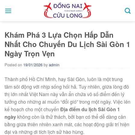
Skip
to
content
Khám Phá 3 Lựa Chọn Hấp Dẫn
Nhất Cho Chuyến Du Lịch Sài Gòn 1
Ngày Trọn Vẹn
Posted on
19/01/2026
by
admin
Thành phố Hồ Chí Minh, hay Sài Gòn, luôn là một trung
tâm sôi động với nhịp sống hối hả. Tuy nhiên, giữa lòng đô
thị lớn nhất Việt Nam này vẫn ẩn chứa vô số điểm đến lý
tưởng cho những ai muốn “đổi gió” trong một ngày. Việc lên
kế hoạch cho một chuyến
Địa điểm du lịch Sài Gòn 1
ngày
không còn là thử thách, bởi bạn có thể dễ dàng cân
bằng giữa thiên nhiên xanh mát, các hoạt động giải trí hiện
đại và những di tích lịch sử hào hùng.