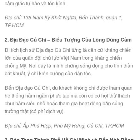
cảm giác tự hào và tôn kính.
Địa chỉ: 135 Nam Kỳ Khởi Nghĩa, Bến Thành, quận 1,
TP.HCM
2. Địa Đạo Củ Chi – Biểu Tượng Của Lòng Dũng Cảm
Di tích lịch sử Địa đạo Củ Chi từng là căn cứ kháng chiến
lớn của quân đội chủ lực Việt Nam trong kháng chiến
chống Mỹ. Nơi đây là minh chứng sống động cho tinh thần
bất khuất, ý chí kiên cường của dân tộc.
Đến Địa đạo Củ Chi, du khách không chỉ được tham quan
hệ thống hầm ngầm phức tạp mà còn có cơ hội thử thách
chui hầm siêu nhỏ hoặc tham gia hoạt động bắn súng
trường thật (có phí dịch vụ).
Địa chỉ: Ấp Phú Hiệp, Phú Mỹ Hưng, Củ Chi, TP.HCM
3. Bảo Tàng Thành Phố Hồ Chí Minh và Bến Nhà Rồng