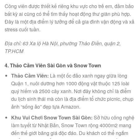
Công viên được thiết kế riêng khu vực cho trẻ em, đảm bảo
bất kỳ ai cũng có thể tìm thấy hoạt động thư giãn phù hợp.
Đây là một địa điểm lý tưởng để cả gia đình vận động và xả
stress cuối tuần.
Địa chỉ: 63 Xa lộ Hà Nội, phường Thảo Điền, quận 2,
TP.HCM
4. Thảo Cầm Viên Sài Gòn và Snow Town
Thảo Cầm Viên:
Là một ốc đảo xanh ngay giữa lòng
Quận 1, nuôi dưỡng hơn 1000 động vật thuộc 125 loài
quý hiếm và 2500 cây xanh. Nơi đây không chỉ là điểm
du lịch sinh thái mà còn là địa điểm tổ chức picnic, chụp
ảnh “sống ảo” đẹp tựa Amazon.
Khu Vui Chơi Snow Town Sài Gòn:
Sở hữu công nghệ
làm tuyết từ Nhật Bản, Snow Town rộng 4000m2 mang
đến thế giới băng giá độc đáo. Du khách có thể ngắm