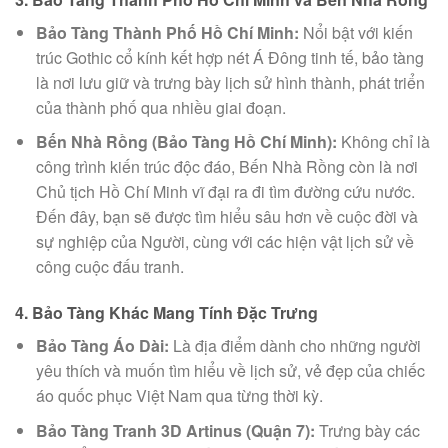
Bảo Tàng Thành Phố Hồ Chí Minh:
Nổi bật với kiến
trúc Gothic cổ kính kết hợp nét Á Đông tinh tế, bảo tàng
là nơi lưu giữ và trưng bày lịch sử hình thành, phát triển
của thành phố qua nhiều giai đoạn.
Bến Nhà Rồng (Bảo Tàng Hồ Chí Minh):
Không chỉ là
công trình kiến trúc độc đáo, Bến Nhà Rồng còn là nơi
Chủ tịch Hồ Chí Minh vĩ đại ra đi tìm đường cứu nước.
Đến đây, bạn sẽ được tìm hiểu sâu hơn về cuộc đời và
sự nghiệp của Người, cùng với các hiện vật lịch sử về
công cuộc đấu tranh.
4. Bảo Tàng Khác Mang Tính Đặc Trưng
Bảo Tàng Áo Dài:
Là địa điểm dành cho những người
yêu thích và muốn tìm hiểu về lịch sử, vẻ đẹp của chiếc
áo quốc phục Việt Nam qua từng thời kỳ.
Bảo Tàng Tranh 3D Artinus (Quận 7):
Trưng bày các