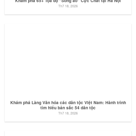
Khám phá 65+ Tọa độ “Sống ảo” Cực Chất tại Hà Nội
Th7 18, 2026
Khám phá Làng Văn hóa các dân tộc Việt Nam: Hành trình
tìm hiểu bản sắc 54 dân tộc
Th7 18, 2026