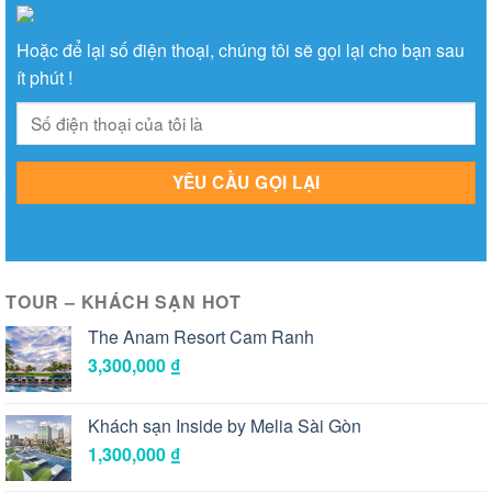
Hoặc để lại số điện thoại, chúng tôi sẽ gọi lại cho bạn sau
ít phút !
TOUR – KHÁCH SẠN HOT
The Anam Resort Cam Ranh
3,300,000
₫
Khách sạn Inside by Melia Sài Gòn
1,300,000
₫