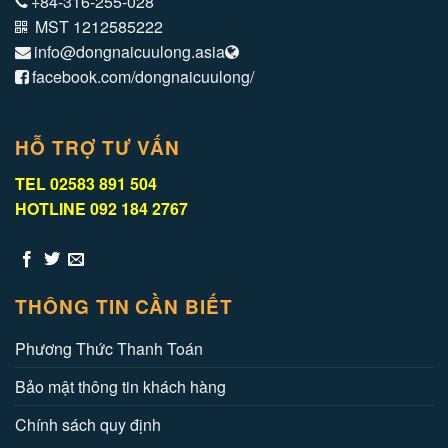
+84-316-255-028
MST 1212585222
info@dongnaicuulong.asia
facebook.com/dongnaicuulong/
HỖ TRỢ TƯ VẤN
TEL 02583 891 504
HOTLINE 092 184 2767
THÔNG TIN CẦN BIẾT
Phương Thức Thanh Toán
Bảo mật thông tin khách hàng
Chính sách quy định