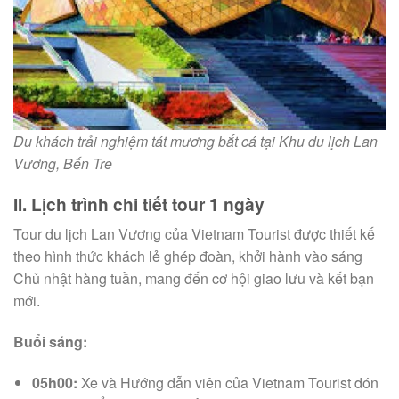
Du khách trải nghiệm tát mương bắt cá tại Khu du lịch Lan
Vương, Bến Tre
II. Lịch trình chi tiết tour 1 ngày
Tour du lịch Lan Vương của Vietnam Tourist được thiết kế
theo hình thức khách lẻ ghép đoàn, khởi hành vào sáng
Chủ nhật hàng tuần, mang đến cơ hội giao lưu và kết bạn
mới.
Buổi sáng:
05h00:
Xe và Hướng dẫn viên của Vietnam Tourist đón