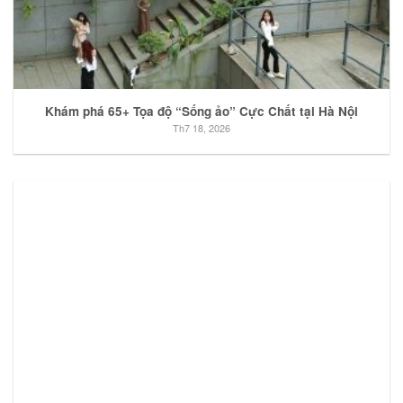
Khám phá 65+ Tọa độ “Sống ảo” Cực Chất tại Hà Nội
Th7 18, 2026