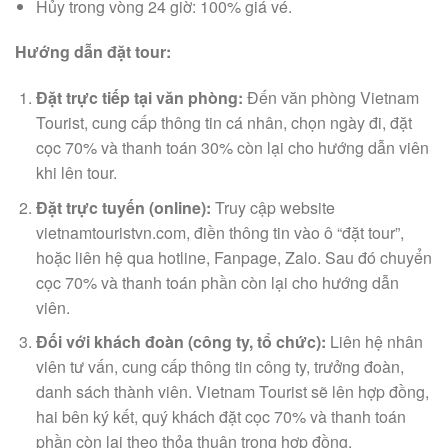
Hủy trong vòng 24 giờ: 100% giá vé.
Hướng dẫn đặt tour:
Đặt trực tiếp tại văn phòng:
Đến văn phòng Vietnam
Tourist, cung cấp thông tin cá nhân, chọn ngày đi, đặt
cọc 70% và thanh toán 30% còn lại cho hướng dẫn viên
khi lên tour.
Đặt trực tuyến (online):
Truy cập website
vietnamtouristvn.com, điền thông tin vào ô “đặt tour”,
hoặc liên hệ qua hotline, Fanpage, Zalo. Sau đó chuyển
cọc 70% và thanh toán phần còn lại cho hướng dẫn
viên.
Đối với khách đoàn (công ty, tổ chức):
Liên hệ nhân
viên tư vấn, cung cấp thông tin công ty, trưởng đoàn,
danh sách thành viên. Vietnam Tourist sẽ lên hợp đồng,
hai bên ký kết, quý khách đặt cọc 70% và thanh toán
phần còn lại theo thỏa thuận trong hợp đồng.