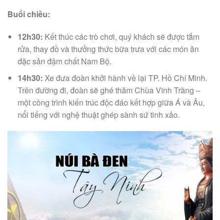
Buổi chiều:
12h30:
Kết thúc các trò chơi, quý khách sẽ được tắm
rửa, thay đồ và thưởng thức bữa trưa với các món ăn
đặc sản đậm chất Nam Bộ.
14h30:
Xe đưa đoàn khởi hành về lại TP. Hồ Chí Minh.
Trên đường đi, đoàn sẽ ghé thăm Chùa Vĩnh Tràng –
một công trình kiến trúc độc đáo kết hợp giữa Á và Âu,
nổi tiếng với nghệ thuật ghép sành sứ tinh xảo.