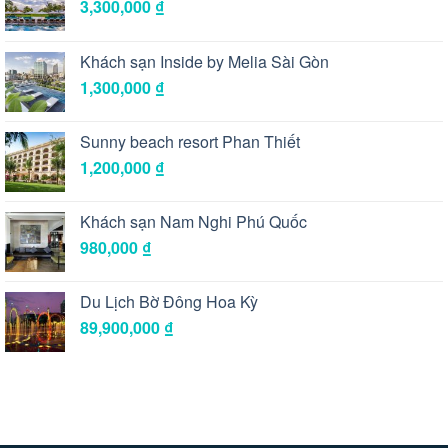
3,300,000
₫
Khách sạn Inside by Melia Sài Gòn
1,300,000
₫
Sunny beach resort Phan Thiết
1,200,000
₫
Khách sạn Nam Nghi Phú Quốc
980,000
₫
Du Lịch Bờ Đông Hoa Kỳ
89,900,000
₫