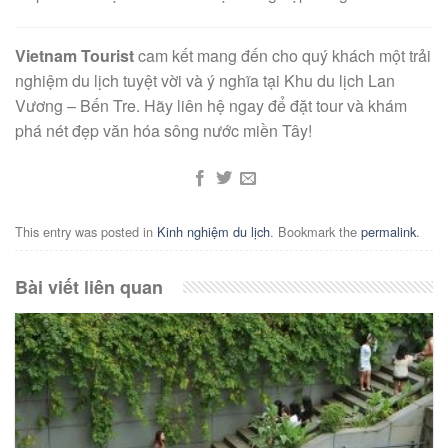
Vietnam Tourist
cam kết mang đến cho quý khách một trải
nghiệm du lịch tuyệt vời và ý nghĩa tại Khu du lịch Lan
Vương – Bến Tre. Hãy liên hệ ngay để đặt tour và khám
phá nét đẹp văn hóa sông nước miền Tây!
This entry was posted in
Kinh nghiệm du lịch
. Bookmark the
permalink
.
Bài viết liên quan