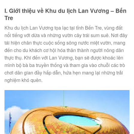
I. Giới thiệu về Khu du lịch Lan Vương – Bến
Tre
Khu du lịch Lan Vương tọa lạc tại tỉnh Bến Tre, vùng đất
nổi tiếng với dừa và những vườn cây trái sum suê. Nơi đây
tái hiện chân thực cuộc sống sông nước miệt vườn, mang
đến cho du khách cơ hội hóa thân thành người nông dân
thực thụ. Khi đến với Lan Vương, bạn sẽ được khoác lên
mình bộ bà ba truyền thống và tham gia vào chuỗi các trò
chơi dân gian đầy hấp dẫn, hứa hẹn mang lại những trải
nghiệm khó quên.