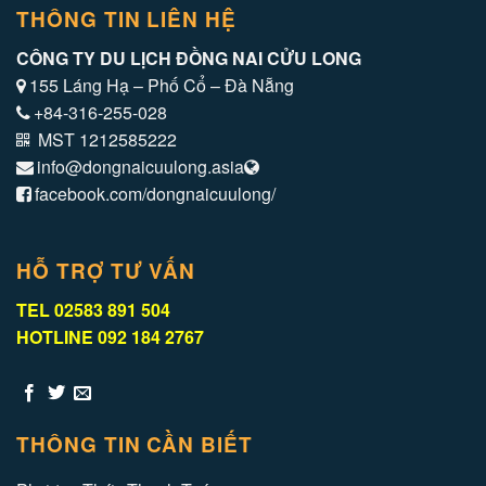
THÔNG TIN LIÊN HỆ
CÔNG TY DU LỊCH ĐỒNG NAI CỬU LONG
155 Láng Hạ – Phố Cổ – Đà Nẵng
+84-316-255-028
MST 1212585222
info@dongnaicuulong.asia
facebook.com/dongnaicuulong/
HỖ TRỢ TƯ VẤN
TEL 02583 891 504
HOTLINE 092 184 2767
THÔNG TIN CẦN BIẾT