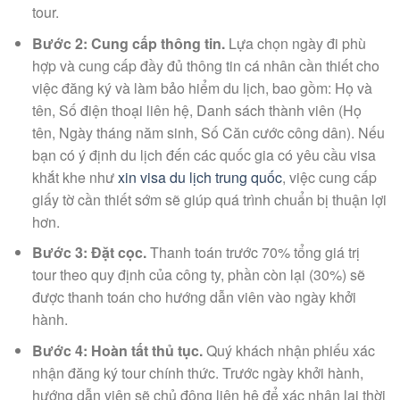
tour.
Bước 2: Cung cấp thông tin.
Lựa chọn ngày đi phù
hợp và cung cấp đầy đủ thông tin cá nhân cần thiết cho
việc đăng ký và làm bảo hiểm du lịch, bao gồm: Họ và
tên, Số điện thoại liên hệ, Danh sách thành viên (Họ
tên, Ngày tháng năm sinh, Số Căn cước công dân). Nếu
bạn có ý định du lịch đến các quốc gia có yêu cầu visa
khắt khe như
xin visa du lịch trung quốc
, việc cung cấp
giấy tờ cần thiết sớm sẽ giúp quá trình chuẩn bị thuận lợi
hơn.
Bước 3: Đặt cọc.
Thanh toán trước 70% tổng giá trị
tour theo quy định của công ty, phần còn lại (30%) sẽ
được thanh toán cho hướng dẫn viên vào ngày khởi
hành.
Bước 4: Hoàn tất thủ tục.
Quý khách nhận phiếu xác
nhận đăng ký tour chính thức. Trước ngày khởi hành,
hướng dẫn viên sẽ chủ động liên hệ để xác nhận lại thời