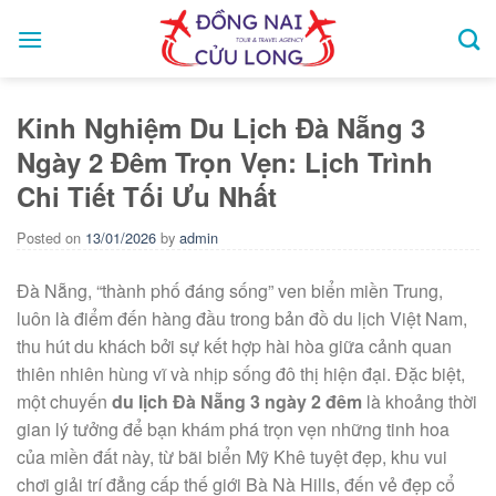
Skip
to
content
Kinh Nghiệm Du Lịch Đà Nẵng 3
Ngày 2 Đêm Trọn Vẹn: Lịch Trình
Chi Tiết Tối Ưu Nhất
Posted on
13/01/2026
by
admin
Đà Nẵng, “thành phố đáng sống” ven biển miền Trung,
luôn là điểm đến hàng đầu trong bản đồ du lịch Việt Nam,
thu hút du khách bởi sự kết hợp hài hòa giữa cảnh quan
thiên nhiên hùng vĩ và nhịp sống đô thị hiện đại. Đặc biệt,
một chuyến
du lịch Đà Nẵng 3 ngày 2 đêm
là khoảng thời
gian lý tưởng để bạn khám phá trọn vẹn những tinh hoa
của miền đất này, từ bãi biển Mỹ Khê tuyệt đẹp, khu vui
chơi giải trí đẳng cấp thế giới Bà Nà Hills, đến vẻ đẹp cổ