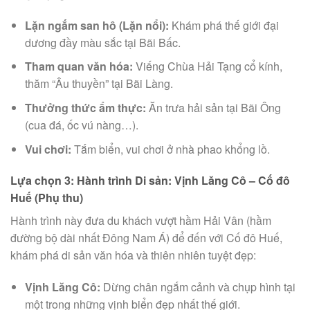
Lặn ngắm san hô (Lặn nổi):
Khám phá thế giới đại
dương đầy màu sắc tại Bãi Bấc.
Tham quan văn hóa:
Viếng Chùa Hải Tạng cổ kính,
thăm “Âu thuyền” tại Bãi Làng.
Thưởng thức ẩm thực:
Ăn trưa hải sản tại Bãi Ông
(cua đá, ốc vú nàng…).
Vui chơi:
Tắm biển, vui chơi ở nhà phao khổng lồ.
Lựa chọn 3: Hành trình Di sản: Vịnh Lăng Cô – Cố đô
Huế (Phụ thu)
Hành trình này đưa du khách vượt hầm Hải Vân (hầm
đường bộ dài nhất Đông Nam Á) để đến với Cố đô Huế,
khám phá di sản văn hóa và thiên nhiên tuyệt đẹp:
Vịnh Lăng Cô:
Dừng chân ngắm cảnh và chụp hình tại
một trong những vịnh biển đẹp nhất thế giới.