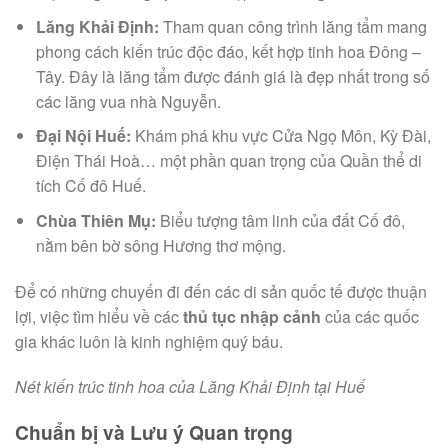
Lăng Khải Định:
Tham quan công trình lăng tẩm mang
phong cách kiến trúc độc đáo, kết hợp tinh hoa Đông –
Tây. Đây là lăng tẩm được đánh giá là đẹp nhất trong số
các lăng vua nhà Nguyễn.
Đại Nội Huế:
Khám phá khu vực Cửa Ngọ Môn, Kỳ Đài,
Điện Thái Hoà… một phần quan trọng của Quần thể di
tích Cố đô Huế.
Chùa Thiên Mụ:
Biểu tượng tâm linh của đất Cố đô,
nằm bên bờ sông Hương thơ mộng.
Để có những chuyến đi đến các di sản quốc tế được thuận
lợi, việc tìm hiểu về các
thủ tục nhập cảnh
của các quốc
gia khác luôn là kinh nghiệm quý báu.
Nét kiến trúc tinh hoa của Lăng Khải Định tại Huế
Chuẩn bị và Lưu ý Quan trọng