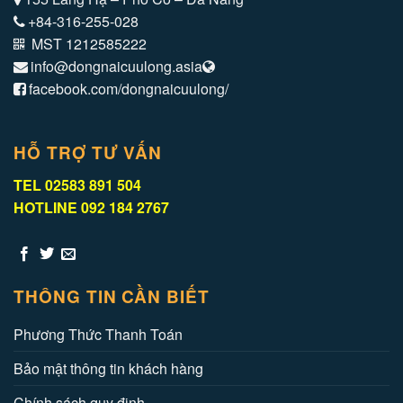
+84-316-255-028
MST 1212585222
info@dongnaicuulong.asia
facebook.com/dongnaicuulong/
HỖ TRỢ TƯ VẤN
TEL 02583 891 504
HOTLINE 092 184 2767
THÔNG TIN CẦN BIẾT
Phương Thức Thanh Toán
Bảo mật thông tin khách hàng
Chính sách quy định