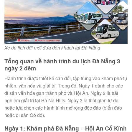
Xe du lịch đời mới đưa đón khách tại Đà Nẵng
Tổng quan về hành trình du lịch Đà Nẵng 3
ngày 2 đêm
Hành trình được thiết kế cân đối, tập trung vào khám phá tự
nhiên, văn hóa và giải trí. Trong đó, Ngày 1 dành cho các
di sản văn hóa gần thành phố và Hội An. Ngày 2 là trải
nghiệm giải trí tại Bà Nà Hills. Ngày 3 là thời gian tự do
hoặc lựa chọn các hành trình mở rộng độc đáo (biển đảo
hoặc di sản Cố đô).
Ngày 1: Khám phá Đà Nẵng – Hội An Cổ Kính