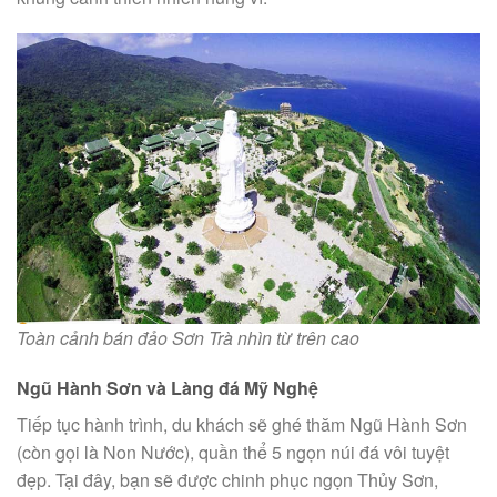
Toàn cảnh bán đảo Sơn Trà nhìn từ trên cao
Ngũ Hành Sơn và Làng đá Mỹ Nghệ
Tiếp tục hành trình, du khách sẽ ghé thăm Ngũ Hành Sơn
(còn gọi là Non Nước), quần thể 5 ngọn núi đá vôi tuyệt
đẹp. Tại đây, bạn sẽ được chinh phục ngọn Thủy Sơn,