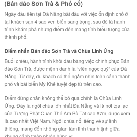
(Bán đảo Sơn Trà & Phố cổ)
Ngày đầu tiên tại Đà Nẵng bắt đầu với việc ổn định chỗ ở
tại khách sạn 4 sao ven biển sang trọng, sau đó là hành
trình khám phá những điểm đến mang tính biểu tượng của
thành phố.
Điểm nhấn Bán đảo Sơn Trà và Chùa Linh Ứng
Buổi chiều, hành trình khởi đầu bằng việc chinh phục Bán
đảo Sơn Trà, được mệnh danh là “viên ngọc quý” của Đà
Nẵng. Từ đây, du khách có thể ngắm nhìn toàn cảnh thành
phố và bãi biển Mỹ Khê tuyệt đẹp từ trên cao.
Điểm dừng chân không thể bỏ qua chính là Chùa Linh
Ứng. Đây là ngôi chùa lớn nhất Đà Nẵng và là nơi tọa lạc
của Tượng Phật Quan Thế Âm Bồ Tát cao 67m, được xem
là cao nhất Việt Nam. Ngôi chùa nổi tiếng về sự linh
thiêng, mang đến không gian tâm linh thanh tịnh giữa
khung cảnh thiên nhiên hùng vĩ.