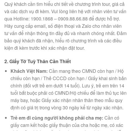
Quý khách cần tìm hiểu chi tiết về chương trình tour, giá cả
và các dịch vụ đi kèm. Vui lòng liên hệ với nhân viên tư vấn
qua Hotline: 1900.1868 – 0909.88.66.88 để được hỗ trợ.
Hãy cung cấp email, số điện thoại và Zalo cho nhân viên
tư vấn để nhận thông tin đầy đủ và nhanh chóng nhất. Đảm
bảo quý khách đã nhận, hiểu rõ chương trình và các điều
kiện đi kèm trước khi xác nhận đặt tour.
2. Giấy Tờ Tuỳ Thân Cần Thiết
Khách Việt Nam:
Cần mang theo CMND còn hạn / Hộ
chiếu còn hạn / Thẻ CCCD còn hạn / Giấy khai sinh bản
chính (đối với trẻ em dưới 14 tuổi). Lưu ý, trẻ em trên 14
tuổi bắt buộc phải có CMND/Hộ chiếu để làm thủ tục lên
máy bay, hoặc Giấy xác nhận nhân thân theo mẫu quy
định có giá trị trong vòng 30 ngày kể từ ngày xác nhận.
Trẻ em đi cùng người không phải cha mẹ:
Cần có
giấy cam kết hoặc giấy thuận của cha hoặc mẹ, có xác