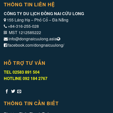
THÔNG TIN LIÊN HỆ
CÔNG TY DU LỊCH ĐỒNG NAI CỬU LONG
155 Láng Hạ – Phố Cổ – Đà Nẵng
+84-316-255-028
MST 1212585222
info@dongnaicuulong.asia
facebook.com/dongnaicuulong/
HỖ TRỢ TƯ VẤN
TEL 02583 891 504
HOTLINE 092 184 2767
THÔNG TIN CẦN BIẾT