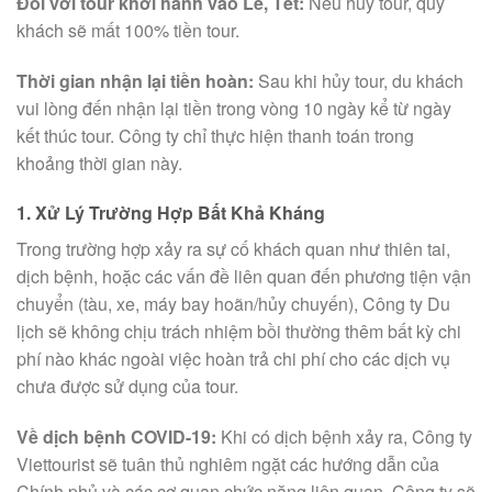
Đối với tour khởi hành vào Lễ, Tết:
Nếu hủy tour, quý
khách sẽ mất 100% tiền tour.
Thời gian nhận lại tiền hoàn:
Sau khi hủy tour, du khách
vui lòng đến nhận lại tiền trong vòng 10 ngày kể từ ngày
kết thúc tour. Công ty chỉ thực hiện thanh toán trong
khoảng thời gian này.
1. Xử Lý Trường Hợp Bất Khả Kháng
Trong trường hợp xảy ra sự cố khách quan như thiên tai,
dịch bệnh, hoặc các vấn đề liên quan đến phương tiện vận
chuyển (tàu, xe, máy bay hoãn/hủy chuyến), Công ty Du
lịch sẽ không chịu trách nhiệm bồi thường thêm bất kỳ chi
phí nào khác ngoài việc hoàn trả chi phí cho các dịch vụ
chưa được sử dụng của tour.
Về dịch bệnh COVID-19:
Khi có dịch bệnh xảy ra, Công ty
Viettourist sẽ tuân thủ nghiêm ngặt các hướng dẫn của
Chính phủ và các cơ quan chức năng liên quan. Công ty sẽ