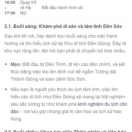
Quay trở
16:00
về Hà
Bắt đầu hành trình về.
–
Nội
17:00
2.1. Buổi sáng: Khám phá di sản và tâm linh Đền Sóc
Sau khi tới nơi, hãy dành trọn buổi sáng cho việc hành
hương và tìm hiểu lịch sử tại Khu di tích Đền Gióng. Đây là
khu vực rộng lớn, đòi hỏi bạn phải di chuyển bộ khá nhiều.
Mẹo:
Bắt đầu từ Đền Trình, đi lên các đền chính, và kết
thúc bằng việc leo lên đỉnh núi để ngắm Tượng đài
Thánh Gióng và toàn cảnh Sóc Sơn.
Nếu bạn là người yêu thích du lịch tâm linh, việc tìm
hiểu các di tích như Đền Gióng sẽ mang lại trải nghiệm
sâu sắc tương tự như khám phá
kinh nghiệm du lịch côn
đảo
– nơi lưu giữ những giá trị văn hóa và lịch sử hào
hùng.
2.2. Buổi chiều: Chọn lựa giữa Thiên nhiên và Văn hóa