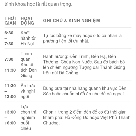
trình khoa học là rất quan trọng.
THỜI
HOẠT
GHI CHÚ & KINH NGHIỆM
GIAN
ĐỘNG
Khởi
6:30
Tự túc bằng xe máy hoặc ô tô cá nhân là
hành từ
–
phương tiện tối ưu nhất.
Hà Nội
7:30
Tham
Hành hương: Đền Trình, Đền Hạ, Đền
quan
7:30
Thượng, Chùa Non Nước. Sau đó bách bộ
Khu di
–
lên chiêm ngưỡng Tượng đài Thánh Gióng
tích Đền
11:30
trên núi Đá Chồng.
Gióng
Ăn trưa
11:30
Dùng bữa tại nhà hàng quanh khu vực Đền
và nghỉ
–
Sóc hoặc chuẩn bị đồ ăn nhẹ để dã ngoại.
ngơi
13:00
Lựa
chọn trải
Chọn 1 trong 2 điểm đến để có đủ thời gian
13:00
nghiệm
khám phá: Hồ Đồng Đò hoặc Việt Phủ Thành
–
buổi
Chương.
16:00
chiều