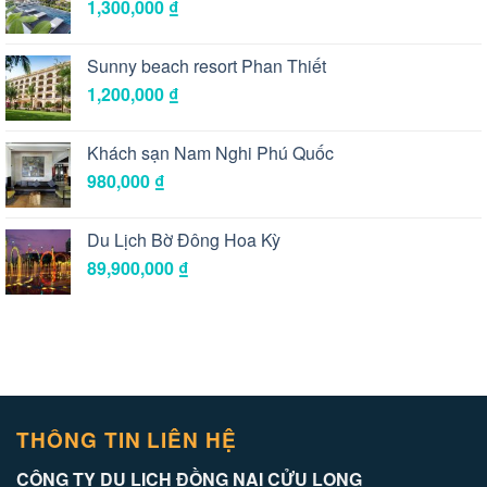
1,300,000
₫
Sunny beach resort Phan Thiết
1,200,000
₫
Khách sạn Nam Nghi Phú Quốc
980,000
₫
Du Lịch Bờ Đông Hoa Kỳ
89,900,000
₫
THÔNG TIN LIÊN HỆ
CÔNG TY DU LỊCH ĐỒNG NAI CỬU LONG