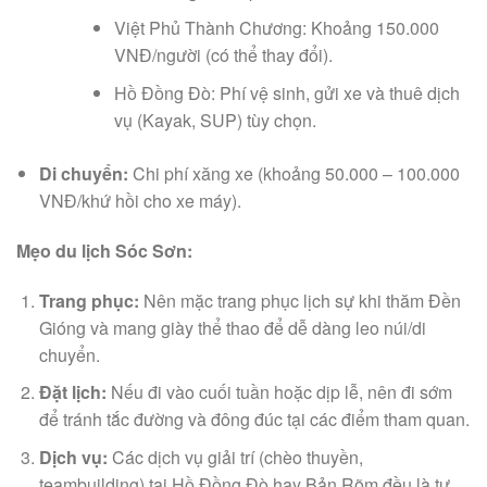
Việt Phủ Thành Chương: Khoảng 150.000
VNĐ/người (có thể thay đổi).
Hồ Đồng Đò: Phí vệ sinh, gửi xe và thuê dịch
vụ (Kayak, SUP) tùy chọn.
Di chuyển:
Chi phí xăng xe (khoảng 50.000 – 100.000
VNĐ/khứ hồi cho xe máy).
Mẹo du lịch Sóc Sơn:
Trang phục:
Nên mặc trang phục lịch sự khi thăm Đền
Gióng và mang giày thể thao để dễ dàng leo núi/di
chuyển.
Đặt lịch:
Nếu đi vào cuối tuần hoặc dịp lễ, nên đi sớm
để tránh tắc đường và đông đúc tại các điểm tham quan.
Dịch vụ:
Các dịch vụ giải trí (chèo thuyền,
teambuilding) tại Hồ Đồng Đò hay Bản Rõm đều là tự