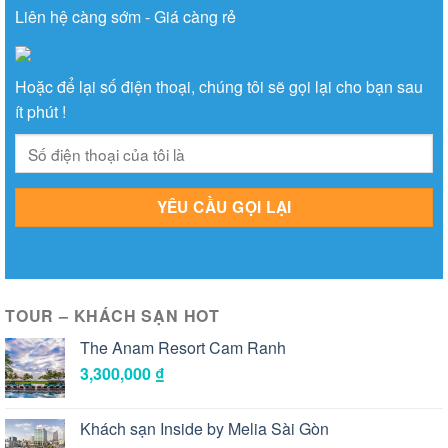
Liên hệ càng sớm - Giá càng rẻ
Hoặc để lại số điện thoại, chúng tôi sẽ gọi lại cho bạn sau
ít phút !
TOUR – KHÁCH SẠN HOT
The Anam Resort Cam Ranh
3,300,000
₫
Khách sạn Inside by Melia Sài Gòn