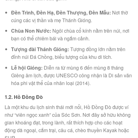
Đền Trình, Đền Hạ, Đền Thượng, Đền Mẫu:
Nơi thờ
cúng các vị thần và mẹ Thánh Gióng.
Chùa Non Nước:
Ngôi chùa cổ kính nằm trên núi, nơi
bạn có thể chiêm bái và ngắm cảnh.
Tượng đài Thánh Gióng:
Tượng đồng lớn nằm trên
đỉnh núi Đá Chồng, biểu tượng của khu di tích.
Lễ hội Gióng:
Diễn ra từ mùng 6 đến mùng 8 tháng
Giêng âm lịch, được UNESCO công nhận là Di sản văn
hóa phi vật thể của nhân loại (2014).
1.2. Hồ Đồng Đò
Là một khu du lịch sinh thái mới nổi, Hồ Đồng Đò được ví
như “viên ngọc xanh” của Sóc Sơn. Nơi đây sở hữu không
gian khoáng đạt, trong lành, rất thích hợp cho các hoạt
động dã ngoại, cắm trại, câu cá, chèo thuyền Kayak hoặc
SUP.