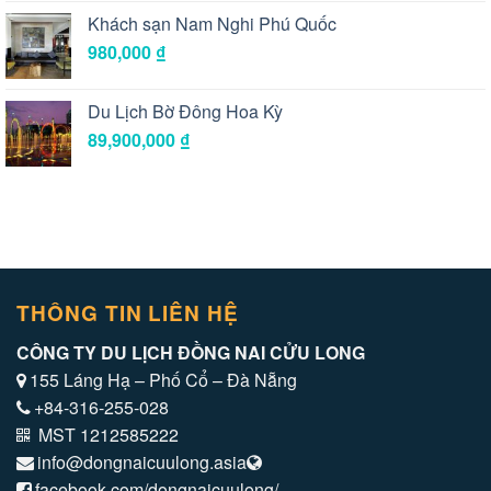
Khách sạn Nam Nghi Phú Quốc
980,000
₫
Du Lịch Bờ Đông Hoa Kỳ
89,900,000
₫
THÔNG TIN LIÊN HỆ
CÔNG TY DU LỊCH ĐỒNG NAI CỬU LONG
155 Láng Hạ – Phố Cổ – Đà Nẵng
+84-316-255-028
MST 1212585222
info@dongnaicuulong.asia
facebook.com/dongnaicuulong/