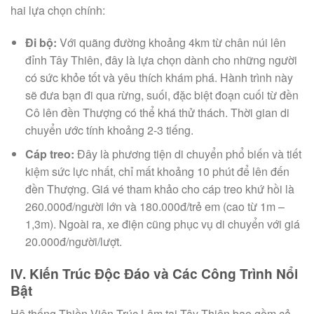
hai lựa chọn chính:
Đi bộ:
Với quãng đường khoảng 4km từ chân núi lên
đỉnh Tây Thiên, đây là lựa chọn dành cho những người
có sức khỏe tốt và yêu thích khám phá. Hành trình này
sẽ đưa bạn đi qua rừng, suối, đặc biệt đoạn cuối từ đền
Cô lên đền Thượng có thể khá thử thách. Thời gian di
chuyển ước tính khoảng 2-3 tiếng.
Cáp treo:
Đây là phương tiện di chuyển phổ biến và tiết
kiệm sức lực nhất, chỉ mất khoảng 10 phút để lên đến
đền Thượng. Giá vé tham khảo cho cáp treo khứ hồi là
260.000đ/người lớn và 180.000đ/trẻ em (cao từ 1m –
1,3m). Ngoài ra, xe điện cũng phục vụ di chuyển với giá
20.000đ/người/lượt.
IV. Kiến Trúc Độc Đáo và Các Công Trình Nổi
Bật
Hệ thống Thiền Viện Trúc Lâm tại Tây Thiên bao gồm cả