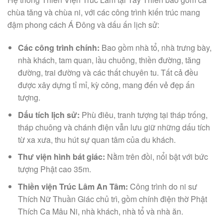
chùa tăng và chùa ni, với các công trình kiến trúc mang
đậm phong cách Á Đông và dấu ấn lịch sử:
Các công trình chính:
Bao gồm nhà tổ, nhà trưng bày,
nhà khách, tam quan, lầu chuông, thiền đường, tăng
đường, trai đường và các thất chuyên tu. Tất cả đều
được xây dựng tỉ mỉ, kỳ công, mang đến vẻ đẹp ấn
tượng.
Dấu tích lịch sử:
Phù điêu, tranh tượng tại tháp trống,
tháp chuông và chánh điện vẫn lưu giữ những dấu tích
từ xa xưa, thu hút sự quan tâm của du khách.
Thư viện hình bát giác:
Nằm trên đồi, nổi bật với bức
tượng Phật cao 35m.
Thiền viện Trúc Lâm An Tâm:
Công trình do ni sư
Thích Nữ Thuần Giác chủ trì, gồm chính điện thờ Phật
Thích Ca Mâu Ni, nhà khách, nhà tổ và nhà ăn.