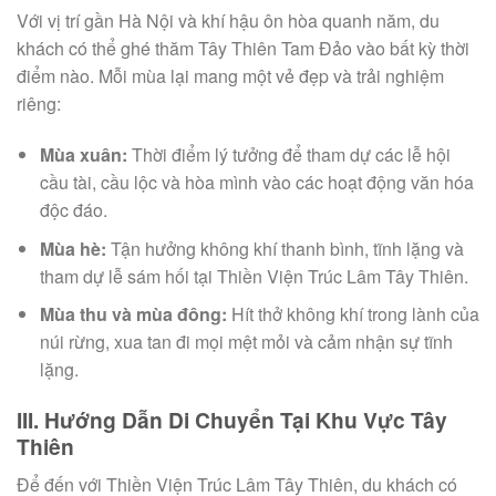
Với vị trí gần Hà Nội và khí hậu ôn hòa quanh năm, du
khách có thể ghé thăm Tây Thiên Tam Đảo vào bất kỳ thời
điểm nào. Mỗi mùa lại mang một vẻ đẹp và trải nghiệm
riêng:
Mùa xuân:
Thời điểm lý tưởng để tham dự các lễ hội
cầu tài, cầu lộc và hòa mình vào các hoạt động văn hóa
độc đáo.
Mùa hè:
Tận hưởng không khí thanh bình, tĩnh lặng và
tham dự lễ sám hối tại Thiền Viện Trúc Lâm Tây Thiên.
Mùa thu và mùa đông:
Hít thở không khí trong lành của
núi rừng, xua tan đi mọi mệt mỏi và cảm nhận sự tĩnh
lặng.
III. Hướng Dẫn Di Chuyển Tại Khu Vực Tây
Thiên
Để đến với Thiền Viện Trúc Lâm Tây Thiên, du khách có