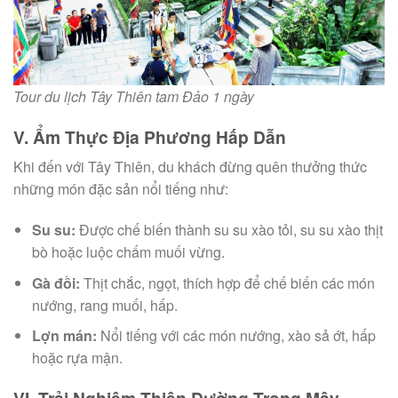
Tour du lịch Tây Thiên tam Đảo 1 ngày
V. Ẩm Thực Địa Phương Hấp Dẫn
Khi đến với Tây Thiên, du khách đừng quên thưởng thức
những món đặc sản nổi tiếng như:
Su su:
Được chế biến thành su su xào tỏi, su su xào thịt
bò hoặc luộc chấm muối vừng.
Gà đồi:
Thịt chắc, ngọt, thích hợp để chế biến các món
nướng, rang muối, hấp.
Lợn mán:
Nổi tiếng với các món nướng, xào sả ớt, hấp
hoặc rựa mận.
VI. Trải Nghiệm Thiên Đường Trong Mây