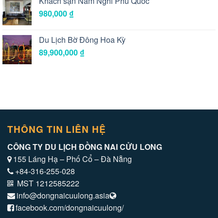
Khách sạn Nam Nghi Phú Quốc
980,000
₫
Du Lịch Bờ Đông Hoa Kỳ
89,900,000
₫
THÔNG TIN LIÊN HỆ
CÔNG TY DU LỊCH ĐỒNG NAI CỬU LONG
155 Láng Hạ – Phố Cổ – Đà Nẵng
+84-316-255-028
MST 1212585222
info@dongnaicuulong.asia
facebook.com/dongnaicuulong/