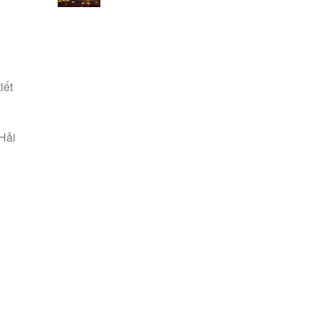
iết
Hải