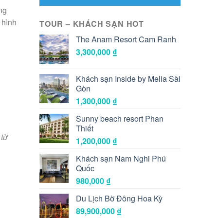
ng
h hình
TOUR – KHÁCH SẠN HOT
The Anam Resort Cam Ranh
3,300,000
₫
Khách sạn Inside by Melia Sài
Gòn
1,300,000
₫
Sunny beach resort Phan
Thiết
từ
1,200,000
₫
Khách sạn Nam Nghi Phú
Quốc
980,000
₫
Du Lịch Bờ Đông Hoa Kỳ
89,900,000
₫