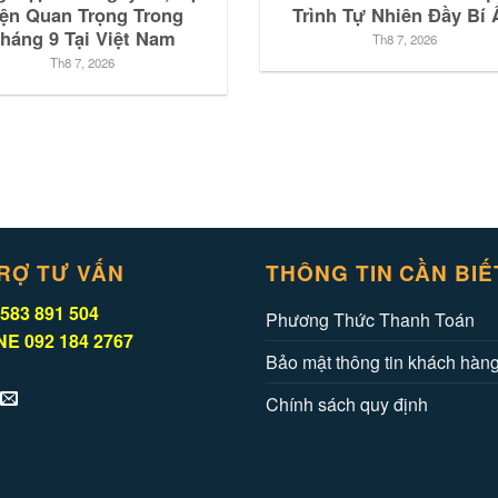
ện Quan Trọng Trong
Trình Tự Nhiên Đầy Bí 
háng 9 Tại Việt Nam
Th8 7, 2026
Th8 7, 2026
RỢ TƯ VẤN
THÔNG TIN CẦN BIẾ
583 891 504
Phương Thức Thanh Toán
E 092 184 2767
Bảo mật thông tin khách hàn
Chính sách quy định