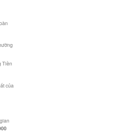
Hoàn
Thường
 Tiền
uất của
 gian
000