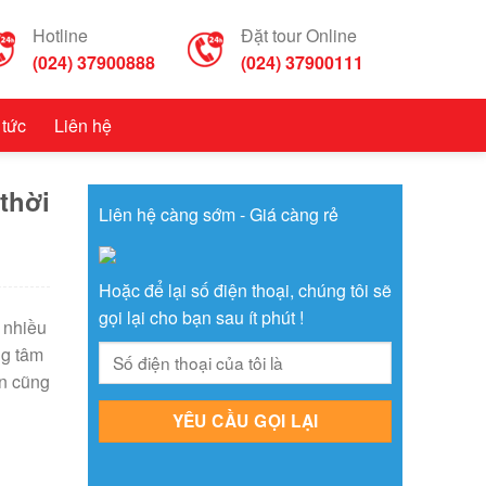
Hotline
Đặt tour Online
(024) 37900888
(024) 37900111
 tức
Liên hệ
thời
Liên hệ càng sớm - Giá càng rẻ
Hoặc để lại số điện thoại, chúng tôi sẽ
gọi lại cho bạn sau ít phút !
 nhiều
ng tâm
ển cũng