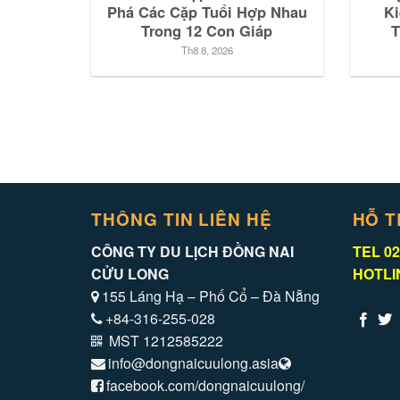
Phá Các Cặp Tuổi Hợp Nhau
Ki
Trong 12 Con Giáp
T
Th8 8, 2026
THÔNG TIN LIÊN HỆ
HỖ T
CÔNG TY DU LỊCH ĐỒNG NAI
TEL 02
CỬU LONG
HOTLIN
155 Láng Hạ – Phố Cổ – Đà Nẵng
+84-316-255-028
MST 1212585222
info@dongnaicuulong.asia
facebook.com/dongnaicuulong/