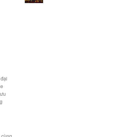
 đại
xe
 ưu
ng
ô cùng