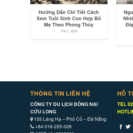
Hướng Dẫn Chi Tiết Cách
Ngư
Xem Tuổi Sinh Con Hợp Bố
Nhi
Mẹ Theo Phong Thủy
Đá
Th8 7, 2026
THÔNG TIN LIÊN HỆ
HỖ T
CÔNG TY DU LỊCH ĐỒNG NAI
TEL 02
CỬU LONG
HOTLIN
155 Láng Hạ – Phố Cổ – Đà Nẵng
+84-316-255-028