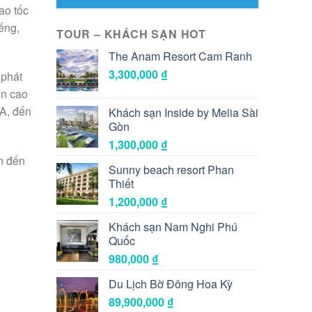
ao tốc
ếng,
TOUR – KHÁCH SẠN HOT
The Anam Resort Cam Ranh
3,300,000
₫
 phát
ến cao
1A, đến
Khách sạn Inside by Melia Sài
Gòn
1,300,000
₫
n đến
Sunny beach resort Phan
Thiết
1,200,000
₫
Khách sạn Nam Nghi Phú
Quốc
980,000
₫
Du Lịch Bờ Đông Hoa Kỳ
89,900,000
₫