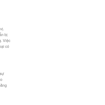
vị.
ẩn bị
g. Việc
oại có
 sự
ao
bằng