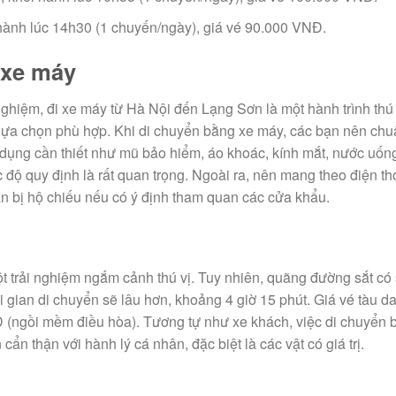
hành lúc 14h30 (1 chuyến/ngày), giá vé 90.000 VNĐ.
 xe máy
ghiệm, đi xe máy từ Hà Nội đến Lạng Sơn là một hành trình thú 
lựa chọn phù hợp. Khi di chuyển bằng xe máy, các bạn nên chu
t dụng cần thiết như mũ bảo hiểm, áo khoác, kính mắt, nước uốn
c độ quy định là rất quan trọng. Ngoài ra, nên mang theo điện th
n bị hộ chiếu nếu có ý định tham quan các cửa khẩu.
 trải nghiệm ngắm cảnh thú vị. Tuy nhiên, quãng đường sắt có
 gian di chuyển sẽ lâu hơn, khoảng 4 giờ 15 phút. Giá vé tàu d
(ngồi mềm điều hòa). Tương tự như xe khách, việc di chuyển 
ẩn thận với hành lý cá nhân, đặc biệt là các vật có giá trị.