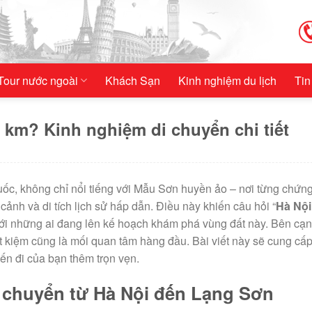
Tour nước ngoài
Khách Sạn
Kinh nghiệm du lịch
Tin
 km? Kinh nghiệm di chuyển chi tiết
ốc, không chỉ nổi tiếng với Mẫu Sơn huyền ảo – nơi từng chứng
cảnh và di tích lịch sử hấp dẫn. Điều này khiến câu hỏi “
Hà Nội
 với những ai đang lên kế hoạch khám phá vùng đất này. Bên cạn
ết kiệm cũng là mối quan tâm hàng đầu. Bài viết này sẽ cung cấ
yến đi của bạn thêm trọn vẹn.
i chuyển từ Hà Nội đến Lạng Sơn