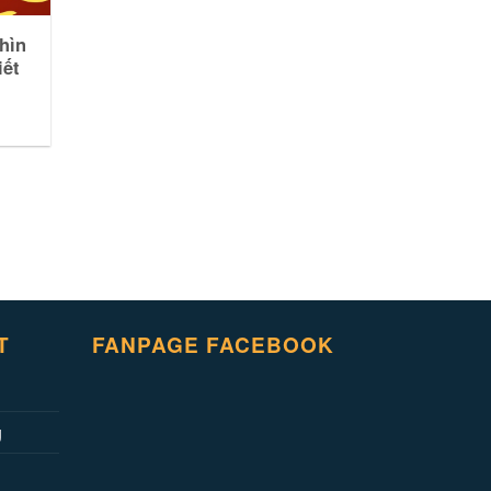
hìn
iết
T
FANPAGE FACEBOOK
g