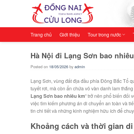
Skip
to
content
Trang chủ
Giới thiệu
Tour trong nước
Hà Nội đi Lạng Sơn bao nhiêu
Posted on
18/05/2026
by
admin
Lạng Sơn, vùng đất địa đầu phía Đông Bắc Tổ qu
tuyết rơi, mà còn ẩn chứa vô vàn danh lam thắng 
Lạng Sơn bao nhiêu km
” trở nên phổ biến đối
việc tìm kiếm phương án di chuyển an toàn và ti
tin chi tiết và những kinh nghiệm hữu ích để chu
Khoảng cách và thời gian d