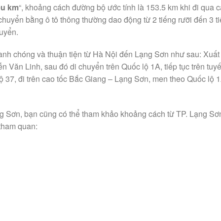
êu km
“, khoảng cách đường bộ ước tính là 153.5 km khi đi qua c
chuyển bằng ô tô thông thường dao động từ 2 tiếng rưỡi đến 3 ti
huyển.
nh chóng và thuận tiện từ Hà Nội đến Lạng Sơn như sau: Xuất
 Văn Linh, sau đó di chuyển trên Quốc lộ 1A, tiếp tục trên tuy
lộ 37, đi trên cao tốc Bắc Giang – Lạng Sơn, men theo Quốc lộ 
g Sơn, bạn cũng có thể tham khảo khoảng cách từ TP. Lạng Sơ
 tham quan: