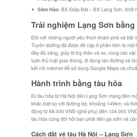
Sâm Hảo
: BX Giáp Bát – BX Lạng Sơn, khởi 
Trải nghiệm Lạng Sơn bằng
Đối với những người yêu thích khám phá và trải n
Tuyến đường đã được đề cập ở phần trên là một 
đầy đủ xăng, giấy tờ tùy thân và xe, cùng các vậ
tuân thủ luật giao thông, đi đúng làn đường và tố
kết nối internet để sử dụng Google Maps và chuẩ
Hành trình bằng tàu hỏa
Đi tàu hỏa từ Hà Nội đến Lạng Sơn mang đến một
khác biệt so với đường bộ, khoảng 149km, và thời
động từ 68.000 VNĐ (ghế phụ) đến 134.000 VNĐ 
tàu hỏa cũng đòi hỏi bạn phải đến ga sớm và cần c
Cách đặt vé tàu Hà Nội – Lạng Sơn