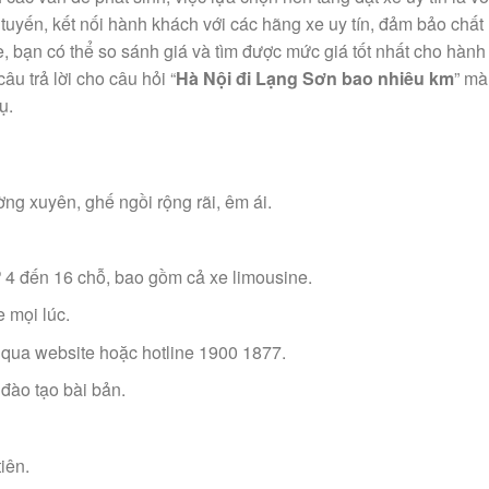
 tuyến, kết nối hành khách với các hãng xe uy tín, đảm bảo chất
te, bạn có thể so sánh giá và tìm được mức giá tốt nhất cho hành 
u trả lời cho câu hỏi “
Hà Nội đi Lạng Sơn bao nhiêu km
” mà
ụ.
ờng xuyên, ghế ngồi rộng rãi, êm ái.
ừ 4 đến 16 chỗ, bao gồm cả xe limousine.
e mọi lúc.
 qua website hoặc hotline 1900 1877.
 đào tạo bài bản.
iên.