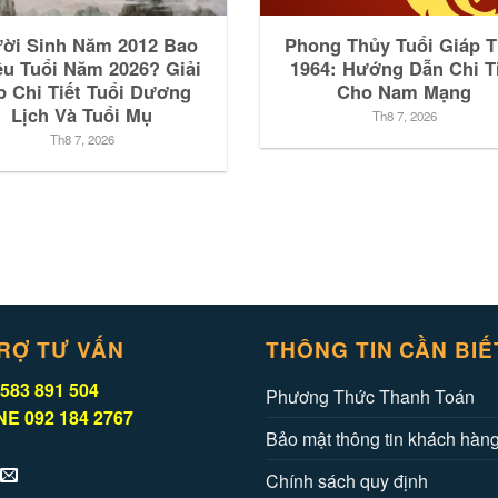
ời Sinh Năm 2012 Bao
Phong Thủy Tuổi Giáp T
êu Tuổi Năm 2026? Giải
1964: Hướng Dẫn Chi T
p Chi Tiết Tuổi Dương
Cho Nam Mạng
Lịch Và Tuổi Mụ
Th8 7, 2026
Th8 7, 2026
RỢ TƯ VẤN
THÔNG TIN CẦN BIẾ
583 891 504
Phương Thức Thanh Toán
E 092 184 2767
Bảo mật thông tin khách hàn
Chính sách quy định