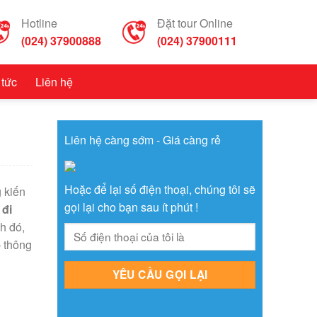
Hotline
Đặt tour Online
(024) 37900888
(024) 37900111
 tức
Liên hệ
Liên hệ càng sớm - Giá càng rẻ
Hoặc để lại số điện thoại, chúng tôi sẽ
 kiến
gọi lại cho bạn sau ít phút !
 đi
h đó,
p thông