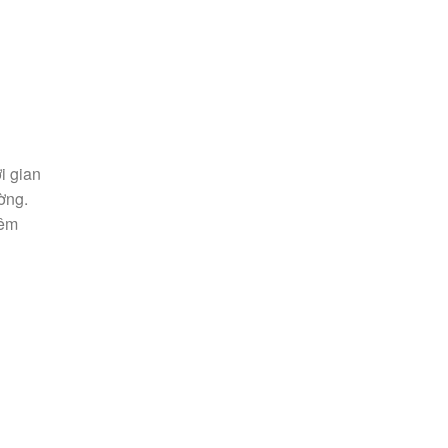
i gian
ờng.
hêm