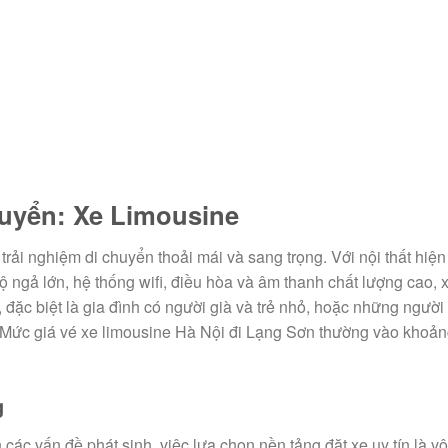
uyển: Xe Limousine
rải nghiệm di chuyển thoải mái và sang trọng. Với nội thất hiện
 ngả lớn, hệ thống wifi, điều hòa và âm thanh chất lượng cao, 
đặc biệt là gia đình có người già và trẻ nhỏ, hoặc những người
. Mức giá vé xe limousine Hà Nội đi Lạng Sơn thường vào khoả
g
các vấn đề phát sinh, việc lựa chọn nền tảng đặt xe uy tín là v