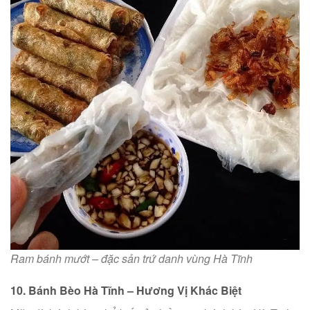
Ram bánh mướt – đặc sản trứ danh vùng Hà Tĩnh
10. Bánh Bèo Hà Tĩnh – Hương Vị Khác Biệt