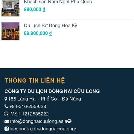
Khách sạn Nam Nghi Phú Quốc
980,000
₫
Du Lịch Bờ Đông Hoa Kỳ
89,900,000
₫
THÔNG TIN LIÊN HỆ
CÔNG TY DU LỊCH ĐỒNG NAI CỬU LONG
155 Láng Hạ – Phố Cổ – Đà Nẵng
+84-316-255-028
MST 1212585222
info@dongnaicuulong.asia
facebook.com/dongnaicuulong/