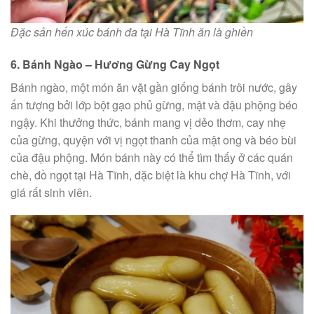
Đặc sản hến xúc bánh đa tại Hà Tĩnh ăn là ghiền
6. Bánh Ngào – Hương Gừng Cay Ngọt
Bánh ngào, một món ăn vặt gần giống bánh trôi nước, gây
ấn tượng bởi lớp bột gạo phủ gừng, mật và đậu phộng béo
ngậy. Khi thưởng thức, bánh mang vị dẻo thơm, cay nhẹ
của gừng, quyện với vị ngọt thanh của mật ong và béo bùi
của đậu phộng. Món bánh này có thể tìm thấy ở các quán
chè, đồ ngọt tại Hà Tĩnh, đặc biệt là khu chợ Hà Tĩnh, với
giá rất sinh viên.