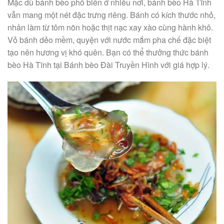
Mặc dù bánh bèo phổ biến ở nhiều nơi, bánh bèo Hà Tĩnh
vẫn mang một nét đặc trưng riêng. Bánh có kích thước nhỏ,
nhân làm từ tôm nõn hoặc thịt nạc xay xào cùng hành khô.
Vỏ bánh dẻo mềm, quyện với nước mắm pha chế đặc biệt
tạo nên hương vị khó quên. Bạn có thể thưởng thức bánh
bèo Hà Tĩnh tại Bánh bèo Đài Truyền Hình với giá hợp lý.