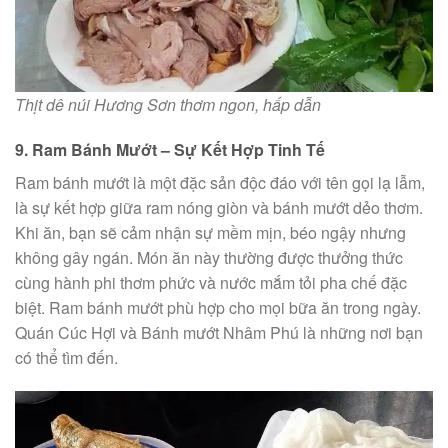
Thịt dê núi Hương Sơn thơm ngon, hấp dẫn
9. Ram Bánh Mướt – Sự Kết Hợp Tinh Tế
Ram bánh mướt là một đặc sản độc đáo với tên gọi lạ lẫm,
là sự kết hợp giữa ram nóng giòn và bánh mướt dẻo thơm.
Khi ăn, bạn sẽ cảm nhận sự mềm mịn, béo ngậy nhưng
không gây ngán. Món ăn này thường được thưởng thức
cùng hành phi thơm phức và nước mắm tỏi pha chế đặc
biệt. Ram bánh mướt phù hợp cho mọi bữa ăn trong ngày.
Quán Cúc Hợi và Bánh mướt Nhâm Phú là những nơi bạn
có thể tìm đến.