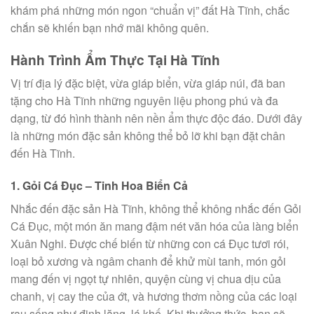
khám phá những món ngon “chuẩn vị” đất Hà Tĩnh, chắc
chắn sẽ khiến bạn nhớ mãi không quên.
Hành Trình Ẩm Thực Tại Hà Tĩnh
Vị trí địa lý đặc biệt, vừa giáp biển, vừa giáp núi, đã ban
tặng cho Hà Tĩnh những nguyên liệu phong phú và đa
dạng, từ đó hình thành nên nền ẩm thực độc đáo. Dưới đây
là những món đặc sản không thể bỏ lỡ khi bạn đặt chân
đến Hà Tĩnh.
1. Gỏi Cá Đục – Tinh Hoa Biển Cả
Nhắc đến đặc sản Hà Tĩnh, không thể không nhắc đến Gỏi
Cá Đục, một món ăn mang đậm nét văn hóa của làng biển
Xuân Nghi. Được chế biến từ những con cá Đục tươi rói,
loại bỏ xương và ngâm chanh để khử mùi tanh, món gỏi
mang đến vị ngọt tự nhiên, quyện cùng vị chua dịu của
chanh, vị cay the của ớt, và hương thơm nồng của các loại
rau sống như đinh lăng, lá khế. Khi thưởng thức, bạn sẽ