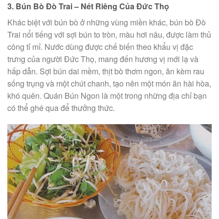
3. Bún Bò Đò Trai – Nét Riêng Của Đức Thọ
Khác biệt với bún bò ở những vùng miền khác, bún bò Đò
Trai nổi tiếng với sợi bún to tròn, màu hơi nâu, được làm thủ
công tỉ mỉ. Nước dùng được chế biến theo khẩu vị đặc
trưng của người Đức Thọ, mang đến hương vị mới lạ và
hấp dẫn. Sợi bún dai mềm, thịt bò thơm ngon, ăn kèm rau
sống trụng và một chút chanh, tạo nên một món ăn hài hòa,
khó quên. Quán Bún Ngon là một trong những địa chỉ bạn
có thể ghé qua để thưởng thức.