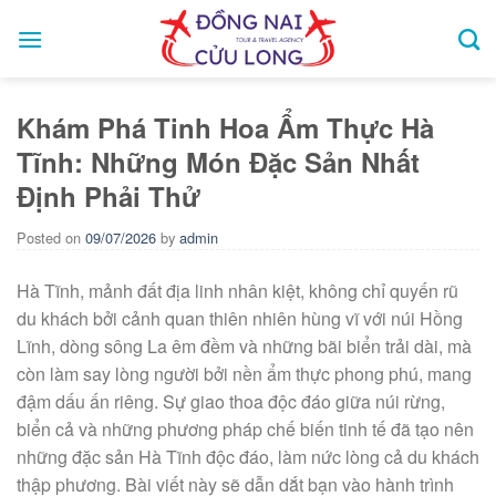
Skip
to
content
Khám Phá Tinh Hoa Ẩm Thực Hà
Tĩnh: Những Món Đặc Sản Nhất
Định Phải Thử
Posted on
09/07/2026
by
admin
Hà Tĩnh, mảnh đất địa linh nhân kiệt, không chỉ quyến rũ
du khách bởi cảnh quan thiên nhiên hùng vĩ với núi Hồng
Lĩnh, dòng sông La êm đềm và những bãi biển trải dài, mà
còn làm say lòng người bởi nền ẩm thực phong phú, mang
đậm dấu ấn riêng. Sự giao thoa độc đáo giữa núi rừng,
biển cả và những phương pháp chế biến tinh tế đã tạo nên
những đặc sản Hà Tĩnh độc đáo, làm nức lòng cả du khách
thập phương. Bài viết này sẽ dẫn dắt bạn vào hành trình