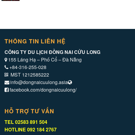
THÔNG TIN LIÊN HỆ
CÔNG TY DU LỊCH ĐỒNG NAI CỬU LONG
155 Láng Hạ – Phố Cổ – Đà Nẵng
+84-316-255-028
MST 1212585222
info@dongnaicuulong.asia
facebook.com/dongnaicuulong/
HỖ TRỢ TƯ VẤN
TEL 02583 891 504
HOTLINE 092 184 2767