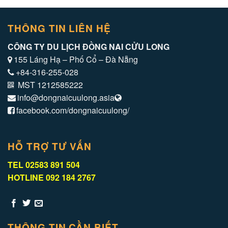
THÔNG TIN LIÊN HỆ
CÔNG TY DU LỊCH ĐỒNG NAI CỬU LONG
155 Láng Hạ – Phố Cổ – Đà Nẵng
+84-316-255-028
MST 1212585222
info@dongnaicuulong.asia
facebook.com/dongnaicuulong/
HỖ TRỢ TƯ VẤN
TEL 02583 891 504
HOTLINE 092 184 2767
THÔNG TIN CẦN BIẾT