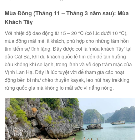
Mùa Đông (Tháng 11 – Tháng 3 năm sau): Mùa
Khách Tây
Với nhiệt độ dao động từ 15 – 20 °C (có lúc dưới 10 °C),
mùa đông mát mẻ, ít khách, phù hợp cho những tâm hồn
tìm kiếm sự tĩnh lặng. Đây được coi là ‘mùa khách Tây’ tại
đảo Cát Bà, khi du khách quốc tế tìm đến để tận hưởng
bầu không khí se lạnh, trong lành và vẻ đẹp trầm mặc của
Vịnh Lan Hạ. Đây là lúc tuyệt vời để tham gia các hoạt
động bền bỉ như chèo thuyền kayak, leo núi hay trekking
rừng quốc gia mà không lo mất sức vì nắng nóng.