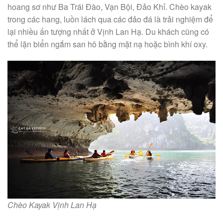
hoang sơ như Ba Trái Đào, Vạn Bội, Đảo Khỉ. Chèo kayak
trong các hang, luồn lách qua các đảo đá là trải nghiệm để
lại nhiều ấn tượng nhất ở Vịnh Lan Hạ. Du khách cũng có
thể lặn biển ngắm san hô bằng mặt nạ hoặc bình khí oxy.
Chèo Kayak Vịnh Lan Hạ