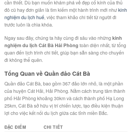
cần thiết. Dù bạn muốn khám phá vẻ đẹp cổ kính của thủ
đô cũ hay đơn giản là tìm kiếm một hành trình mới như
kinh
nghiệm du lịch huế
, việc tham khảo chi tiết từ người đi
trước luôn là chìa khóa.
Ngay sau đây, chúng ta hãy cùng đi sâu vào những
kinh
nghiệm du lịch Cát Bà Hải Phòng
toàn diện nhất, từ tổng
quan đến lịch trình chi tiết, giúp bạn sẵn sàng cho chuyến
đi không thể quên.
Tổng Quan về Quần đảo Cát Bà
Quần đảo Cát Bà, bao gồm 367 đảo lớn nhỏ, là một phần
của huyện Cát Hải, Hải Phòng. Nằm cách trung tâm thành
phố Hải Phòng khoảng 30km và cách thành phố Hạ Long
25km, Cát Bà sở hữu vị trí chiến lược, tạo điều kiện thuận
lợi cho việc kết nối du lịch giữa các tỉnh miền Bắc.
ĐẶC ĐIỂM
CHI TIẾT