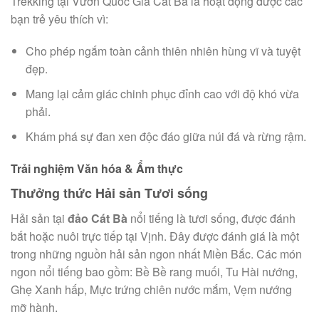
Trekking tại Vườn Quốc Gia Cát Bà là hoạt động được các
bạn trẻ yêu thích vì:
Cho phép ngắm toàn cảnh thiên nhiên hùng vĩ và tuyệt
đẹp.
Mang lại cảm giác chinh phục đỉnh cao với độ khó vừa
phải.
Khám phá sự đan xen độc đáo giữa núi đá và rừng rậm.
Trải nghiệm Văn hóa & Ẩm thực
Thưởng thức Hải sản Tươi sống
Hải sản tại
đảo Cát Bà
nổi tiếng là tươi sống, được đánh
bắt hoặc nuôi trực tiếp tại Vịnh. Đây được đánh giá là một
trong những nguồn hải sản ngon nhất Miền Bắc. Các món
ngon nổi tiếng bao gồm: Bề Bề rang muối, Tu Hài nướng,
Ghẹ Xanh hấp, Mực trứng chiên nước mắm, Vẹm nướng
mỡ hành.