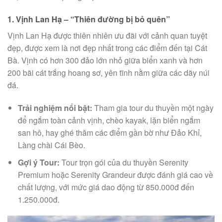
1. Vịnh Lan Hạ – “Thiên đường bị bỏ quên”
Vịnh Lan Hạ được thiên nhiên ưu đãi với cảnh quan tuyệt
đẹp, được xem là nơi đẹp nhất trong các điểm đến tại Cát
Bà. Vịnh có hơn 300 đảo lớn nhỏ giữa biển xanh và hơn
200 bãi cát trắng hoang sơ, yên tĩnh nằm giữa các dãy núi
đá.
Trải nghiệm nổi bật:
Tham gia tour du thuyền một ngày
để ngắm toàn cảnh vịnh, chèo kayak, lặn biển ngắm
san hô, hay ghé thăm các điểm gần bờ như Đảo Khỉ,
Làng chài Cái Bèo.
Gợi ý Tour:
Tour trọn gói của du thuyền Serenity
Premium hoặc Serenity Grandeur được đánh giá cao về
chất lượng, với mức giá dao động từ 850.000đ đến
1.250.000đ.