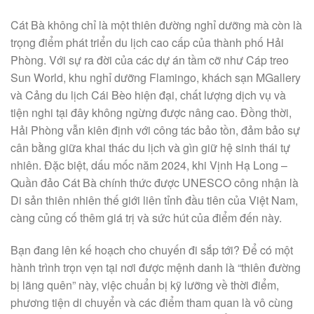
Cát Bà không chỉ là một thiên đường nghỉ dưỡng mà còn là
trọng điểm phát triển du lịch cao cấp của thành phố Hải
Phòng. Với sự ra đời của các dự án tầm cỡ như Cáp treo
Sun World, khu nghỉ dưỡng Flamingo, khách sạn MGallery
và Cảng du lịch Cái Bèo hiện đại, chất lượng dịch vụ và
tiện nghi tại đây không ngừng được nâng cao. Đồng thời,
Hải Phòng vẫn kiên định với công tác bảo tồn, đảm bảo sự
cân bằng giữa khai thác du lịch và gìn giữ hệ sinh thái tự
nhiên. Đặc biệt, dấu mốc năm 2024, khi Vịnh Hạ Long –
Quần đảo Cát Bà chính thức được UNESCO công nhận là
Di sản thiên nhiên thế giới liên tỉnh đầu tiên của Việt Nam,
càng củng cố thêm giá trị và sức hút của điểm đến này.
Bạn đang lên kế hoạch cho chuyến đi sắp tới? Để có một
hành trình trọn vẹn tại nơi được mệnh danh là “thiên đường
bị lãng quên” này, việc chuẩn bị kỹ lưỡng về thời điểm,
phương tiện di chuyển và các điểm tham quan là vô cùng