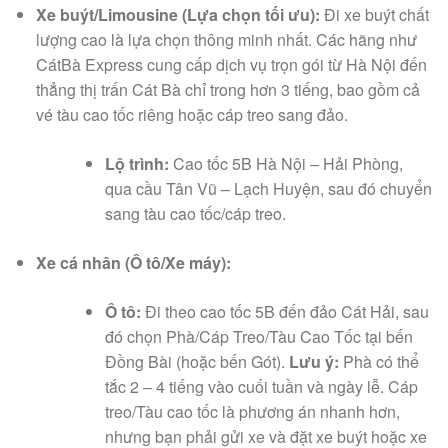
Xe buýt/Limousine (Lựa chọn tối ưu):
Đi xe buýt chất
lượng cao là lựa chọn thông minh nhất. Các hãng như
CátBà Express cung cấp dịch vụ trọn gói từ Hà Nội đến
thẳng thị trấn Cát Bà chỉ trong hơn 3 tiếng, bao gồm cả
vé tàu cao tốc riêng hoặc cáp treo sang đảo.
Lộ trình:
Cao tốc 5B Hà Nội – Hải Phòng,
qua cầu Tân Vũ – Lạch Huyện, sau đó chuyển
sang tàu cao tốc/cáp treo.
Xe cá nhân (Ô tô/Xe máy):
Ô tô:
Đi theo cao tốc 5B đến đảo Cát Hải, sau
đó chọn Phà/Cáp Treo/Tàu Cao Tốc tại bến
Đồng Bài (hoặc bến Gót).
Lưu ý:
Phà có thể
tắc 2 – 4 tiếng vào cuối tuần và ngày lễ. Cáp
treo/Tàu cao tốc là phương án nhanh hơn,
nhưng bạn phải gửi xe và đặt xe buýt hoặc xe