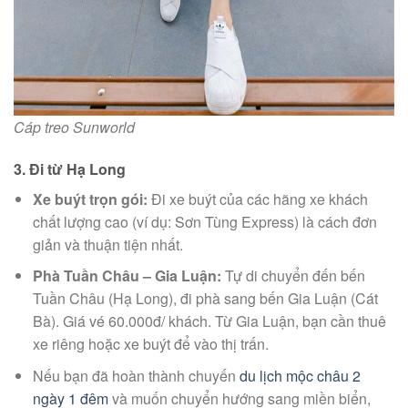
Cáp treo Sunworld
3. Đi từ Hạ Long
Xe buýt trọn gói:
Đi xe buýt của các hãng xe khách
chất lượng cao (ví dụ: Sơn Tùng Express) là cách đơn
giản và thuận tiện nhất.
Phà Tuần Châu – Gia Luận:
Tự di chuyển đến bến
Tuần Châu (Hạ Long), đi phà sang bến Gia Luận (Cát
Bà). Giá vé 60.000đ/ khách. Từ Gia Luận, bạn cần thuê
xe riêng hoặc xe buýt để vào thị trấn.
Nếu bạn đã hoàn thành chuyến
du lịch mộc châu 2
ngày 1 đêm
và muốn chuyển hướng sang miền biển,