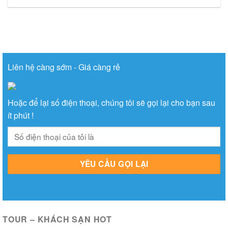
Liên hệ càng sớm - Giá càng rẻ
Hoặc để lại số điện thoại, chúng tôi sẽ gọi lại cho bạn sau
ít phút !
TOUR – KHÁCH SẠN HOT