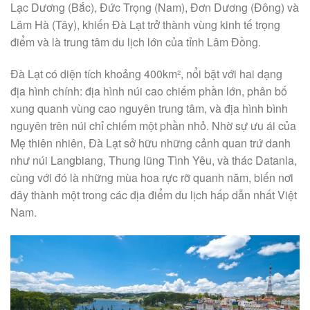
Lạc Dương (Bắc), Đức Trọng (Nam), Đơn Dương (Đông) và
Lâm Hà (Tây), khiến Đà Lạt trở thành vùng kinh tế trọng
điểm và là trung tâm du lịch lớn của tỉnh Lâm Đồng.
Đà Lạt có diện tích khoảng 400km², nổi bật với hai dạng
địa hình chính: địa hình núi cao chiếm phần lớn, phân bố
xung quanh vùng cao nguyên trung tâm, và địa hình bình
nguyên trên núi chỉ chiếm một phần nhỏ. Nhờ sự ưu ái của
Mẹ thiên nhiên, Đà Lạt sở hữu những cảnh quan trứ danh
như núi Langbiang, Thung lũng Tình Yêu, và thác Datanla,
cùng với đó là những mùa hoa rực rỡ quanh năm, biến nơi
đây thành một trong các địa điểm du lịch hấp dẫn nhất Việt
Nam.