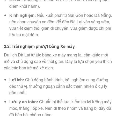
điểm khởi hành).
Kinh nghiệm:
Nếu xuất phát từ Sài Gòn hoặc Đà Nẵng,
nên chọn chuyến xe đêm để đến Đà Lạt vào sáng sớm,
vừa tiết kiệm thời gian di chuyển, vừa giảm được chi phí
lưu trú một đêm.
2.2. Trải nghiệm phượt bằng Xe máy
Du lịch Đà Lạt tự túc bằng xe máy mang lại cảm giác mới
mẻ và chủ động cao về thời gian. Đây là lựa chọn yêu thích
của các bạn trẻ mê xê dịch.
Lợi ích:
Chủ động hành trình, trải nghiệm cung đường
đèo thú vị, thưởng ngoạn cảnh sắc thiên nhiên ở cự ly
gần nhất.
Lưu ý an toàn:
Chuẩn bị thể lực, kiểm tra kỹ lưỡng máy
móc, thắng, lốp xe. Nên đi theo nhóm và trang bị đầy đủ
đồ bảo hộ, chống nắng.