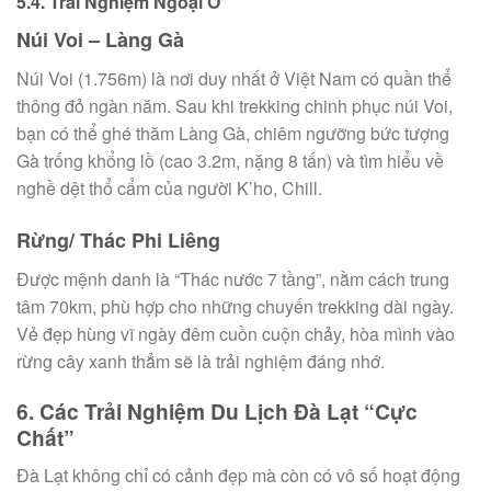
5.4. Trải Nghiệm Ngoại Ô
Núi Voi – Làng Gà
Núi Voi (1.756m) là nơi duy nhất ở Việt Nam có quần thể
thông đỏ ngàn năm. Sau khi trekking chinh phục núi Voi,
bạn có thể ghé thăm Làng Gà, chiêm ngưỡng bức tượng
Gà trống khổng lồ (cao 3.2m, nặng 8 tấn) và tìm hiểu về
nghề dệt thổ cẩm của người K’ho, Chill.
Rừng/ Thác Phi Liêng
Được mệnh danh là “Thác nước 7 tầng”, nằm cách trung
tâm 70km, phù hợp cho những chuyến trekking dài ngày.
Vẻ đẹp hùng vĩ ngày đêm cuồn cuộn chảy, hòa mình vào
rừng cây xanh thẳm sẽ là trải nghiệm đáng nhớ.
6. Các Trải Nghiệm Du Lịch Đà Lạt “Cực
Chất”
Đà Lạt không chỉ có cảnh đẹp mà còn có vô số hoạt động