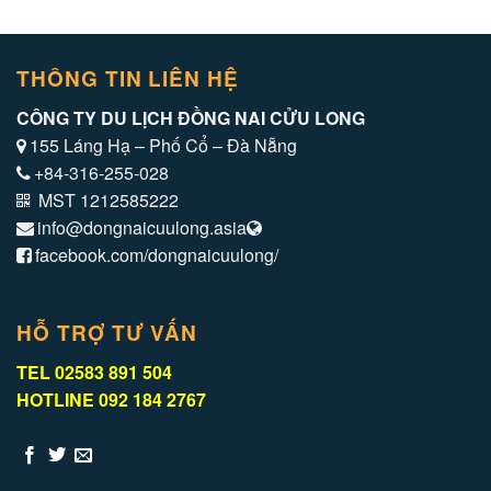
THÔNG TIN LIÊN HỆ
CÔNG TY DU LỊCH ĐỒNG NAI CỬU LONG
155 Láng Hạ – Phố Cổ – Đà Nẵng
+84-316-255-028
MST 1212585222
info@dongnaicuulong.asia
facebook.com/dongnaicuulong/
HỖ TRỢ TƯ VẤN
TEL 02583 891 504
HOTLINE 092 184 2767