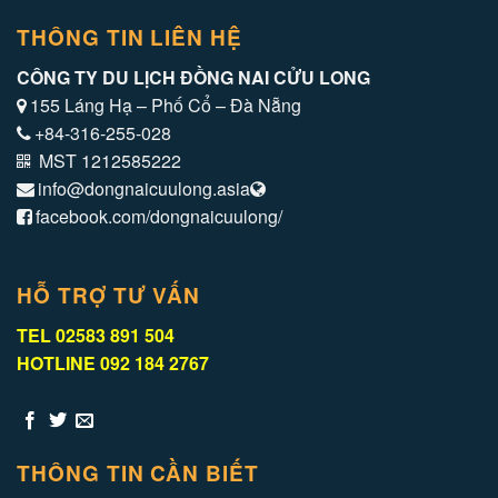
THÔNG TIN LIÊN HỆ
CÔNG TY DU LỊCH ĐỒNG NAI CỬU LONG
155 Láng Hạ – Phố Cổ – Đà Nẵng
+84-316-255-028
MST 1212585222
info@dongnaicuulong.asia
facebook.com/dongnaicuulong/
HỖ TRỢ TƯ VẤN
TEL 02583 891 504
HOTLINE 092 184 2767
THÔNG TIN CẦN BIẾT