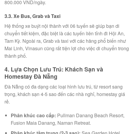
800.000 VND/ngày.
3.3. Xe Bus, Grab và Taxi
Hệ thống xe buýt nội thành với 06 tuyến sẽ giúp bạn di
chuyển tiết kiệm, đặc biệt là các tuyến liên tỉnh đi Hội An,
Tam Kỳ. Ngoài ra, Grab và taxi với các hãng phổ biến như
Mai Linh, Vinasun cũng rất tiện lợi cho việc di chuyển trong
thành phố.
4. Lựa Chọn Lưu Trú: Khách Sạn và
Homestay Đà Nẵng
Đà Nẵng có đa dạng các loại hình lưu trú, từ resort sang
trọng, khách sạn 4-5 sao đến các nhà nghỉ, homestay giá
rẻ.
Phân khúc cao cấp:
Pullman Danang Beach Resort,
Fusion Maia Danang, Naman Retreat.
Phân khúc tầm trung (2-3 sao):
Sea Garden Hotel,