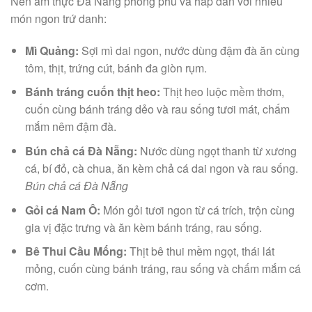
Nền ẩm thực Đà Nẵng phong phú và hấp dẫn với nhiều
món ngon trứ danh:
Mì Quảng:
Sợi mì dai ngon, nước dùng đậm đà ăn cùng
tôm, thịt, trứng cút, bánh đa giòn rụm.
Bánh tráng cuốn thịt heo:
Thịt heo luộc mềm thơm,
cuốn cùng bánh tráng dẻo và rau sống tươi mát, chấm
mắm nêm đậm đà.
Bún chả cá Đà Nẵng:
Nước dùng ngọt thanh từ xương
cá, bí đỏ, cà chua, ăn kèm chả cá dai ngon và rau sống.
Bún chả cá Đà Nẵng
Gỏi cá Nam Ô:
Món gỏi tươi ngon từ cá trích, trộn cùng
gia vị đặc trưng và ăn kèm bánh tráng, rau sống.
Bê Thui Cầu Mống:
Thịt bê thui mềm ngọt, thái lát
mỏng, cuốn cùng bánh tráng, rau sống và chấm mắm cá
cơm.