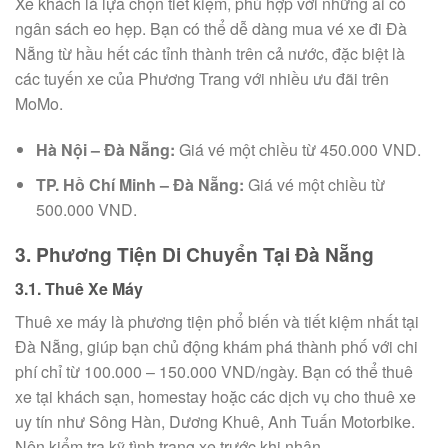
Xe khách là lựa chọn tiết kiệm, phù hợp với những ai có
ngân sách eo hẹp. Bạn có thể dễ dàng mua vé xe đi Đà
Nẵng từ hầu hết các tỉnh thành trên cả nước, đặc biệt là
các tuyến xe của Phương Trang với nhiều ưu đãi trên
MoMo.
Hà Nội – Đà Nẵng:
Giá vé một chiều từ 450.000 VND.
TP. Hồ Chí Minh – Đà Nẵng:
Giá vé một chiều từ
500.000 VND.
3. Phương Tiện Di Chuyển Tại Đà Nẵng
3.1. Thuê Xe Máy
Thuê xe máy là phương tiện phổ biến và tiết kiệm nhất tại
Đà Nẵng, giúp bạn chủ động khám phá thành phố với chi
phí chỉ từ 100.000 – 150.000 VND/ngày. Bạn có thể thuê
xe tại khách sạn, homestay hoặc các dịch vụ cho thuê xe
uy tín như Sông Hàn, Dương Khuê, Anh Tuấn Motorbike.
Nên kiểm tra kỹ tình trạng xe trước khi nhận.