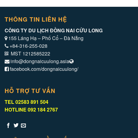
THÔNG TIN LIÊN HỆ
CÔNG TY DU LỊCH ĐỒNG NAI CỬU LONG
155 Láng Hạ – Phố Cổ – Đà Nẵng
+84-316-255-028
MST 1212585222
info@dongnaicuulong.asia
facebook.com/dongnaicuulong/
HỖ TRỢ TƯ VẤN
TEL 02583 891 504
HOTLINE 092 184 2767