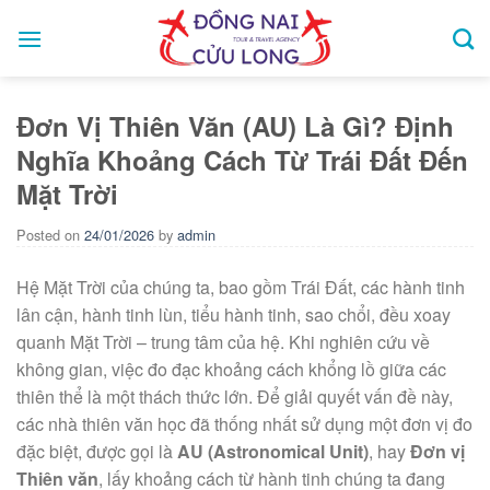
Skip
to
content
Đơn Vị Thiên Văn (AU) Là Gì? Định
Nghĩa Khoảng Cách Từ Trái Đất Đến
Mặt Trời
Posted on
24/01/2026
by
admin
Hệ Mặt Trời của chúng ta, bao gồm Trái Đất, các hành tinh
lân cận, hành tinh lùn, tiểu hành tinh, sao chổi, đều xoay
quanh Mặt Trời – trung tâm của hệ. Khi nghiên cứu về
không gian, việc đo đạc khoảng cách khổng lồ giữa các
thiên thể là một thách thức lớn. Để giải quyết vấn đề này,
các nhà thiên văn học đã thống nhất sử dụng một đơn vị đo
đặc biệt, được gọi là
AU (Astronomical Unit)
, hay
Đơn vị
Thiên văn
, lấy khoảng cách từ hành tinh chúng ta đang