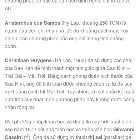
phương pháp đo đạc đã dẫn đến định nghĩa chính xác về
AU.
Aristarchus của Samos
(Hy Lạp, khoảng 250 TCN) là
người đầu tiên ghi nhận nỗ lực đo khoảng cách này. Tuy
nhiên, các phương pháp của ông chỉ mang tính phỏng
đoán.
Christiaan Huygens
(Hà Lan, 1653) đã sử dụng các pha
của Sao Kim để hình thành một tam giác giữa Sao Kim –
Trái Đất – Mặt Trời. Bằng cách phỏng đoán kích thước của
Sao Kim, ông đã tính toán được khoảng cách và từ đó suy
ra khoảng cách tới Mặt Trời. Tuy nhiên, vì một phần kết quả
dựa trên suy đoán nên phương pháp này không được công
nhận rộng rãi.
Một phương pháp khoa học và đáng tin cậy hơn xuất hiện
vào năm 1672 bởi nhà toán học và thiên văn học
Giovanni
Cassini
(Ý). Ông đã sử dụng kỹ thuật
thị sai
(parallax) để