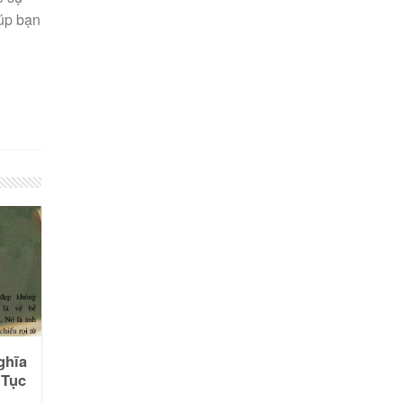
úp bạn
ghĩa
 Tục