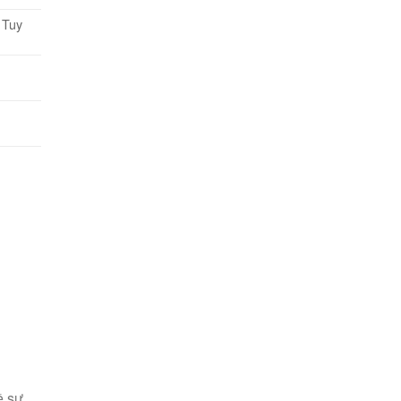
 Tuy
ề sự