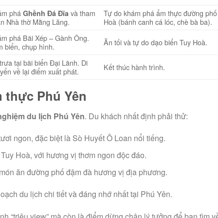
ám phá
và tham
Tự do khám phá ẩm thực đường phố
Ghềnh Đá Đĩa
n Nhà thờ Mằng Lăng.
Hoà (bánh canh cá lóc, chè bà ba).
m phá Bãi Xép – Gành Ông.
Ăn tối và tự do dạo biển Tuy Hoà.
 biển, chụp hình.
trưa tại bãi biển Đại Lãnh. Di
Kết thúc hành trình.
yển về lại điểm xuất phát.
m thực Phú Yên
nghiệm du lịch Phú Yên
. Du khách nhất định phải thử:
ươi ngon, đặc biệt là Sò Huyết Ô Loan nổi tiếng.
Tuy Hoà, với hương vị thơm ngon độc đáo.
món ăn đường phố đậm đà hương vị địa phương.
oạch du lịch chi tiết và đáng nhớ nhất tại Phú Yên.
h “triệu view” mà còn là điểm dừng chân lý tưởng để bạn tìm v