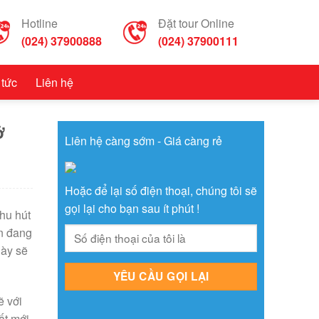
Hotline
Đặt tour Online
(024) 37900888
(024) 37900111
 tức
Liên hệ
ở
Liên hệ càng sớm - Giá càng rẻ
Hoặc để lại số điện thoại, chúng tôi sẽ
gọi lại cho bạn sau ít phút !
thu hút
ạn đang
này sẽ
ẽ với
ất mới