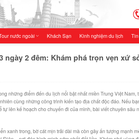
Tour nước ngoài
Khách Sạn
Kinh nghiệm du lịch
Tin
3 ngày 2 đêm: Khám phá trọn vẹn xứ s
rong những điểm đến du lịch nổi bật nhất miền Trung Việt Nam, 
 nhiên cùng những công trình kiến tạo địa chất độc đáo. Nếu b
để tự lên kế hoạch cho chuyến đi của mình, bài viết chuyên sâu 
ển xanh trong, bờ cát mịn trải dài mà còn gây ấn tượng mạnh m
ũi Điện – nơi đón bình minh sớm nhất đất liền. Khám phá vùng đ