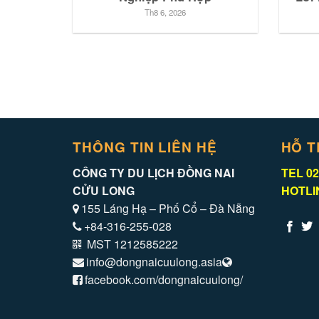
Th8 6, 2026
THÔNG TIN LIÊN HỆ
HỖ T
CÔNG TY DU LỊCH ĐỒNG NAI
TEL 02
CỬU LONG
HOTLIN
155 Láng Hạ – Phố Cổ – Đà Nẵng
+84-316-255-028
MST 1212585222
info@dongnaicuulong.asia
facebook.com/dongnaicuulong/