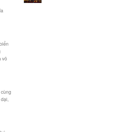
ía
 biển
g
à vô
, cùng
dại,