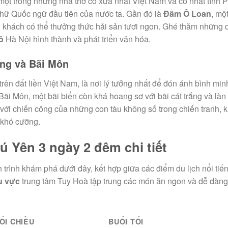
một trong những nhà thờ cổ xưa nhất Việt Nam và cổ nhất tỉnh 
 chữ Quốc ngữ đầu tiên của nước ta. Gần đó là
Đầm Ô Loan
, mộ
du khách có thể thưởng thức hải sản tươi ngon. Ghé thăm những 
ô
Hà Nội hình thành và phát triển văn hóa.
ông và Bãi Môn
ên đất liền Việt Nam, là nơi lý tưởng nhất để đón ánh bình mi
Bãi Môn, một bãi biển còn khá hoang sơ với bãi cát trắng và làn
 với chiến công của những con tàu không số trong chiến tranh, 
 khó cưỡng.
Phú Yên 3 ngày 2 đêm chi tiết
h trình khám phá dưới đây, kết hợp giữa các điểm du lịch nổi tiế
u vực
trung tâm Tuy Hoà tập trung các món ăn ngon và dễ dàng
ỔI CHIỀU
BUỔI TỐI