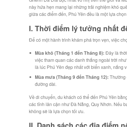
này hứa hẹn mang lại những trải nghiệm khó quê
giữa các điểm đến, Phú Yên đều là một lựa chọn 
I. Thời điểm lý tưởng nhất đ
Để có một hành trình khám phá trọn vẹn, việc chọ
Mùa khô (Tháng 1 đến Tháng 8):
Đây là thời
việc tham quan các danh thắng ngoài trời như
là lúc Phú Yên đẹp nhất với biển xanh, nắng v
Mùa mưa (Tháng 9 đến Tháng 12):
Thường c
đường dài.
Về di chuyển, du khách có thể đến Phú Yên bằng
các tỉnh lân cận như Đà Nẵng, Quy Nhơn. Nếu b
không sẽ là lựa chọn tối ưu.
II. Danh sách các địa điểm n