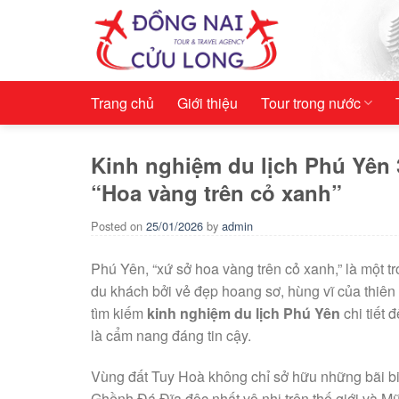
Skip
to
content
Trang chủ
Giới thiệu
Tour trong nước
Kinh nghiệm du lịch Phú Yên 
“Hoa vàng trên cỏ xanh”
Posted on
25/01/2026
by
admin
Phú Yên, “xứ sở hoa vàng trên cỏ xanh,” là một t
du khách bởi vẻ đẹp hoang sơ, hùng vĩ của thiên
tìm kiếm
kinh nghiệm du lịch Phú Yên
chi tiết 
là cẩm nang đáng tin cậy.
Vùng đất Tuy Hoà không chỉ sở hữu những bãi bi
Ghềnh Đá Đĩa độc nhất vô nhị trên thế giới và M