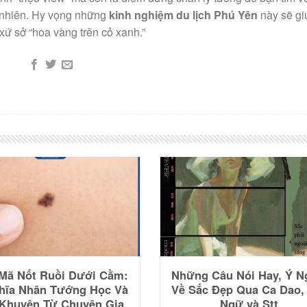
n nhiên. Hy vọng những
kinh nghiệm du lịch Phú Yên
này sẽ gi
 xứ sở “hoa vàng trên cỏ xanh.”
 Mã Nốt Ruồi Dưới Cằm:
Những Câu Nói Hay, Ý N
hĩa Nhân Tướng Học Và
Về Sắc Đẹp Qua Ca Dao,
 Khuyên Từ Chuyên Gia
Ngữ và Stt