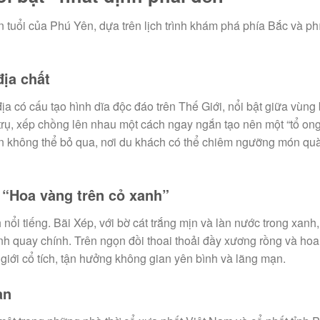
 tuổi của Phú Yên, dựa trên lịch trình khám phá phía Bắc và ph
địa chất
ịa có cấu tạo hình dĩa độc đáo trên Thế Giới, nổi bật giữa vùng
trụ, xếp chồng lên nhau một cách ngay ngắn tạo nên một “tổ on
in không thể bỏ qua, nơi du khách có thể chiêm ngưỡng món qu
 “Hoa vàng trên cỏ xanh”
ổi tiếng. Bãi Xép, với bờ cát trắng mịn và làn nước trong xanh
h quay chính. Trên ngọn đồi thoai thoải đầy xương rồng và hoa 
iới cổ tích, tận hưởng không gian yên bình và lãng mạn.
an