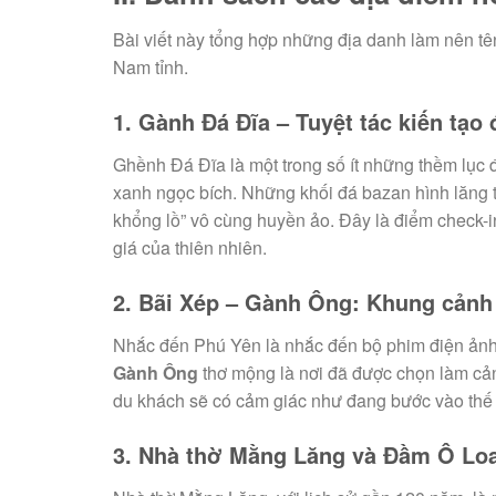
Bài viết này tổng hợp những địa danh làm nên tên
Nam tỉnh.
1. Gành Đá Đĩa – Tuyệt tác kiến tạo 
Ghềnh Đá Đĩa là một trong số ít những thềm lục đ
xanh ngọc bích. Những khối đá bazan hình lăng 
khổng lồ” vô cùng huyền ảo. Đây là điểm check-
giá của thiên nhiên.
2. Bãi Xép – Gành Ông: Khung cảnh
Nhắc đến Phú Yên là nhắc đến bộ phim điện ảnh n
Gành Ông
thơ mộng là nơi đã được chọn làm cản
du khách sẽ có cảm giác như đang bước vào thế g
3. Nhà thờ Mằng Lăng và Đầm Ô Lo