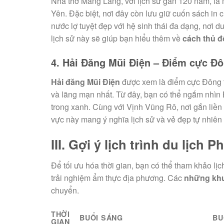
Nhà thờ Mằng Lăng, với lịch sử gần 120 năm, là 
Yên. Đặc biệt, nơi đây còn lưu giữ cuốn sách in
nước lợ tuyệt đẹp với hệ sinh thái đa dạng, nơi 
lịch sử này sẽ giúp bạn hiểu thêm về
cách thủ đ
4. Hải Đăng Mũi Điện – Điểm cực Đ
Hải đăng Mũi Điện
được xem là điểm cực Đông tr
và lãng mạn nhất. Từ đây, bạn có thể ngắm nhìn 
trong xanh. Cùng với Vịnh Vũng Rô, nơi gắn liền
vực này mang ý nghĩa lịch sử và vẻ đẹp tự nhiên
III. Gợi ý lịch trình du lịch 
Để tối ưu hóa thời gian, bạn có thể tham khảo lịc
trải nghiệm ẩm thực địa phương. Các
những kh
chuyển.
THỜI
BUỔI SÁNG
BU
GIAN