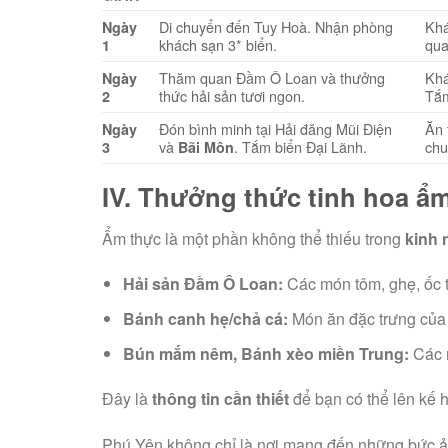
Di chuyển đến Tuy Hoà. Nhận phòng
Kh
Ngày
khách sạn 3* biển.
qua
1
Thăm quan Đầm Ô Loan và thưởng
Khá
Ngày
thức hải sản tươi ngon.
Tắm
2
Đón bình minh tại Hải đăng Mũi Điện
Ăn 
Ngày
và
. Tắm biển Đại Lãnh.
chu
3
Bãi Môn
IV. Thưởng thức tinh hoa ẩ
Ẩm thực là một phần không thể thiếu trong
kinh 
Hải sản Đầm Ô Loan:
Các món tôm, ghẹ, ốc t
Bánh canh hẹ/chả cá:
Món ăn đặc trưng của 
Bún mắm nêm, Bánh xèo miền Trung:
Các 
Đây là
thông tin cần thiết
để bạn có thể lên kế h
Phú Yên không chỉ là nơi mang đến những bức ản