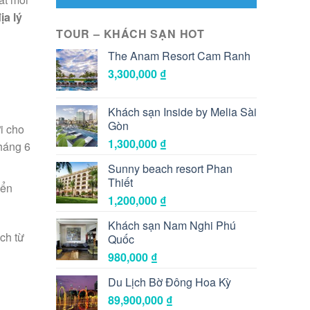
ịa lý
TOUR – KHÁCH SẠN HOT
The Anam Resort Cam Ranh
3,300,000
₫
Khách sạn Inside by Melia Sài
Gòn
ợi cho
1,300,000
₫
tháng 6
Sunny beach resort Phan
Thiết
yển
1,200,000
₫
Khách sạn Nam Nghi Phú
ch từ
Quốc
980,000
₫
Du Lịch Bờ Đông Hoa Kỳ
89,900,000
₫