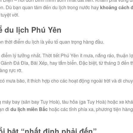
n. Dù bạn quan tâm đến du lịch trong nước hay
khoảng cách đ
tuyệt vời.
ể du lịch Phú Yên
n thời điểm du lịch là yếu tố quan trọng hàng đầu.
 điểm lý tưởng nhất. Thời tiết Phú Yên ít mưa, nắng ráo, thuận l
 Gành Đá Đĩa, Bãi Xép, hay tắm biển. Đặc biệt, từ tháng 3 đến 
àng rực rỡ.
ó mưa bão, ít thích hợp cho các hoạt động ngoài trời và di chu
 máy bay (sân bay Tuy Hoà), tàu hỏa (ga Tuy Hoà) hoặc xe khá
ạn đi
du lịch miền Bắc
hoặc các tỉnh phía xa, phương tiện hàng
ổi bật “nhất định phải đến”