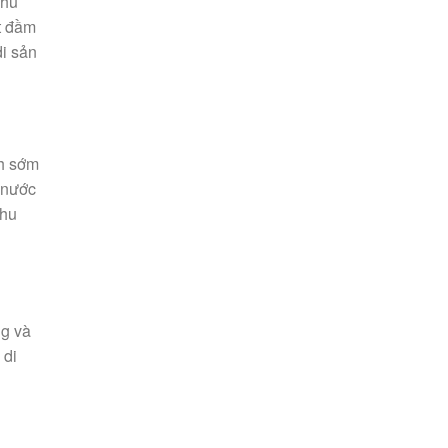
Phú
t đầm
di sản
nh sớm
 nước
khu
ng và
 di