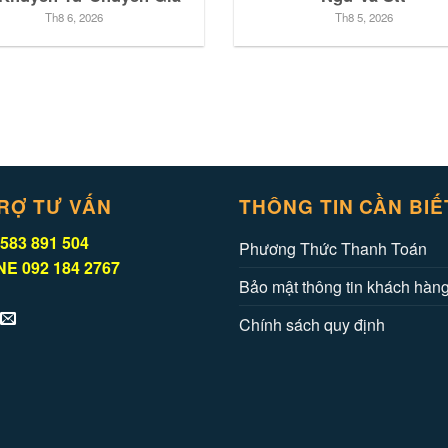
Th8 6, 2026
Th8 5, 2026
RỢ TƯ VẤN
THÔNG TIN CẦN BIẾ
583 891 504
Phương Thức Thanh Toán
E 092 184 2767
Bảo mật thông tin khách hàn
Chính sách quy định