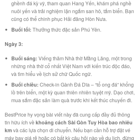
ghềnh đá kỳ vỹ, tham quan Hang Yến, khám phá nghề
nuôi yến và trải nghiệm lặn ngắm san hô, tắm biển. Bạn
cũng có thể chinh phục Hải đăng Hòn Nưa.
Buổi tối:
Thưởng thức đặc sản Phú Yên.
Ngày 3:
Buổi sáng:
Viếng thăm Nhà thờ Mằng Lăng, một trong
những nhà thờ cổ nhất Việt Nam với kiến trúc độc đáo,
và tìm hiểu về lịch sử chữ Quốc ngữ.
Buổi chiều:
Check-in Gành Đá Dĩa – “tổ ong đá” khổng
lồ trên biển, một kỳ quan thiên nhiên tuyệt mỹ. Dạo chơi,
mua sắm đặc sản làm quà trước khi kết thúc chuyến đi.
BestPrice hy vọng bài viết này đã cung cấp đầy đủ thông
tin hữu ích về
khoảng cách Sài Gòn Tuy Hòa bao nhiêu
km
và các lựa chọn di chuyển. Nếu bạn cần hỗ trợ đặt vé
máy bay giá rẻ hoặc có bất kỳ câu hỏi nào về du lịch, đừng