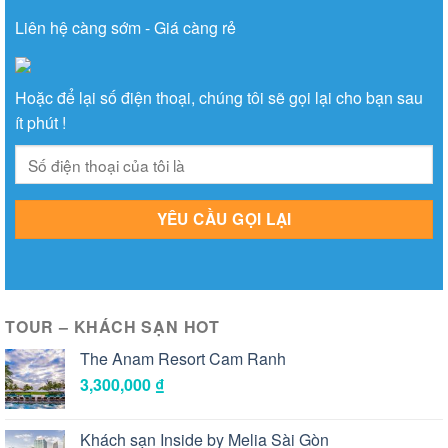
Liên hệ càng sớm - Giá càng rẻ
Hoặc để lại số điện thoại, chúng tôi sẽ gọi lại cho bạn sau
ít phút !
TOUR – KHÁCH SẠN HOT
The Anam Resort Cam Ranh
3,300,000
₫
Khách sạn Inside by Melia Sài Gòn