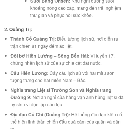
Suối Bang Onsen:
Khu nghỉ dưỡng suối
khoáng nóng cao cấp, mang đến trải nghiệm
thư giãn và phục hồi sức khỏe.
2. Quảng Trị:
Thành Cổ Quảng Trị:
Biểu tượng lịch sử, nơi diễn ra
trận chiến 81 ngày đêm ác liệt.
Đôi bờ Hiền Lương – Sông Bến Hải:
Vĩ tuyến 17,
chứng nhân lịch sử của sự chia cắt đất nước.
Cầu Hiền Lương:
Cây cầu lịch sử với hai màu sơn
tượng trưng cho hai miền Nam – Bắc.
Nghĩa trang Liệt sĩ Trường Sơn và Nghĩa trang
Đường 9:
Nơi an nghỉ của hàng vạn anh hùng liệt sĩ đã
hy sinh vì độc lập dân tộc.
Địa đạo Củ Chi (Quảng Trị):
Hệ thống địa đạo kiên cố,
thể hiện tinh thần chiến đấu quả cảm của quân và dân
ta.