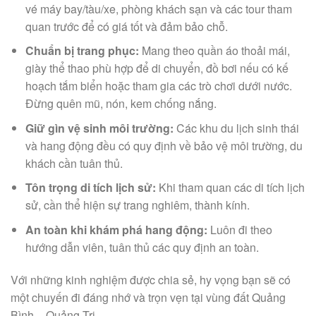
vé máy bay/tàu/xe, phòng khách sạn và các tour tham
quan trước để có giá tốt và đảm bảo chỗ.
Chuẩn bị trang phục:
Mang theo quần áo thoải mái,
giày thể thao phù hợp để di chuyển, đồ bơi nếu có kế
hoạch tắm biển hoặc tham gia các trò chơi dưới nước.
Đừng quên mũ, nón, kem chống nắng.
Giữ gìn vệ sinh môi trường:
Các khu du lịch sinh thái
và hang động đều có quy định về bảo vệ môi trường, du
khách cần tuân thủ.
Tôn trọng di tích lịch sử:
Khi tham quan các di tích lịch
sử, cần thể hiện sự trang nghiêm, thành kính.
An toàn khi khám phá hang động:
Luôn đi theo
hướng dẫn viên, tuân thủ các quy định an toàn.
Với những kinh nghiệm được chia sẻ, hy vọng bạn sẽ có
một chuyến đi đáng nhớ và trọn vẹn tại vùng đất Quảng
Bình – Quảng Trị.