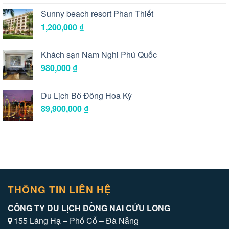
Sunny beach resort Phan Thiết
1,200,000
₫
Khách sạn Nam Nghi Phú Quốc
980,000
₫
Du Lịch Bờ Đông Hoa Kỳ
89,900,000
₫
THÔNG TIN LIÊN HỆ
CÔNG TY DU LỊCH ĐỒNG NAI CỬU LONG
155 Láng Hạ – Phố Cổ – Đà Nẵng