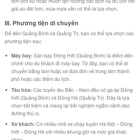
tích lịch sử hoặc muốn tận hưởng các dịch vụ du lịch với
giá ưu đãi hơn, mùa mưa vẫn có thể là lựa chọn.
III. Phương tiện di chuyển
Để đến Quảng Bình và Quảng Trị, bạn có thể lựa chọn các
phương tiện sau:
Máy bay:
Sân bay Đồng Hới (Quảng Bình) là điểm đến
chính cho du khách đi máy bay. Từ đây, bạn có thể di
chuyển bằng taxi hoặc xe đưa đón về trung tâm thành
phố hoặc các điểm du lịch.
Tàu hỏa:
Các tuyến tàu Bắc – Nam đều có ga tại Đồng
Hới (Quảng Bình) và Đông Hà (Quảng Trị). Đây là lựa
chọn tiết kiệm và mang lại trải nghiệm ngắm cảnh dọc
đường thú vị.
Xe khách:
Có nhiều nhà xe chạy tuyến Hà Nội – Đồng
Hới – Đông Hà với nhiều khung giờ và mức giá khác
nhau.