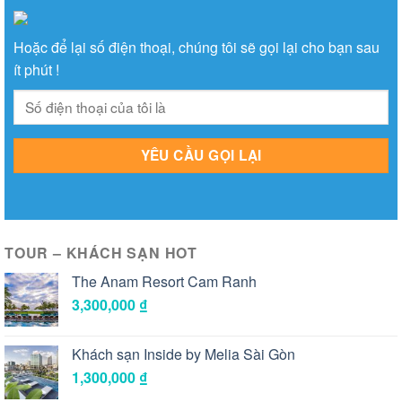
Hoặc để lại số điện thoại, chúng tôi sẽ gọi lại cho bạn sau
ít phút !
TOUR – KHÁCH SẠN HOT
The Anam Resort Cam Ranh
3,300,000
₫
Khách sạn Inside by Melia Sài Gòn
1,300,000
₫