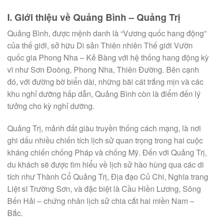
I. Giới thiệu về Quảng Bình – Quảng Trị
Quảng Bình, được mệnh danh là “Vương quốc hang động”
của thế giới, sở hữu Di sản Thiên nhiên Thế giới Vườn
quốc gia Phong Nha – Kẻ Bàng với hệ thống hang động kỳ
vĩ như Sơn Đoòng, Phong Nha, Thiên Đường. Bên cạnh
đó, với đường bờ biển dài, những bãi cát trắng mịn và các
khu nghỉ dưỡng hấp dẫn, Quảng Bình còn là điểm đến lý
tưởng cho kỳ nghỉ dưỡng.
Quảng Trị, mảnh đất giàu truyền thống cách mạng, là nơi
ghi dấu nhiều chiến tích lịch sử quan trọng trong hai cuộc
kháng chiến chống Pháp và chống Mỹ. Đến với Quảng Trị,
du khách sẽ được tìm hiểu về lịch sử hào hùng qua các di
tích như Thành Cổ Quảng Trị, Địa đạo Củ Chi, Nghĩa trang
Liệt sĩ Trường Sơn, và đặc biệt là Cầu Hiền Lương, Sông
Bến Hải – chứng nhân lịch sử chia cắt hai miền Nam –
Bắc.