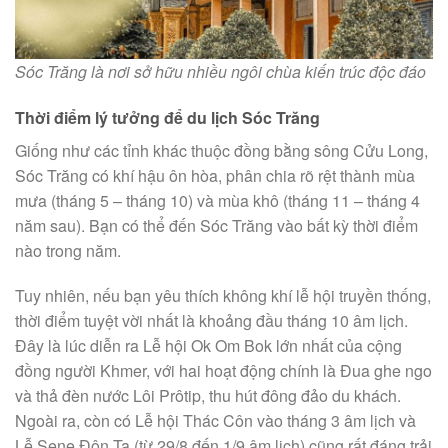
Sóc Trăng là nơi sở hữu nhiều ngôi chùa kiến trúc độc đáo
Thời điểm lý tưởng để du lịch Sóc Trăng
Giống như các tỉnh khác thuộc đồng bằng sông Cửu Long,
Sóc Trăng có khí hậu ôn hòa, phân chia rõ rệt thành mùa
mưa (tháng 5 – tháng 10) và mùa khô (tháng 11 – tháng 4
năm sau). Bạn có thể đến Sóc Trăng vào bất kỳ thời điểm
nào trong năm.
Tuy nhiên, nếu bạn yêu thích không khí lễ hội truyền thống,
thời điểm tuyệt vời nhất là khoảng đầu tháng 10 âm lịch.
Đây là lúc diễn ra Lễ hội Ok Om Bok lớn nhất của cộng
đồng người Khmer, với hai hoạt động chính là Đua ghe ngo
và thả đèn nước Lôi Prôtip, thu hút đông đảo du khách.
Ngoài ra, còn có Lễ hội Thác Côn vào tháng 3 âm lịch và
Lễ Sene Đôn Ta (từ 29/8 đến 1/9 âm lịch) cũng rất đáng trải