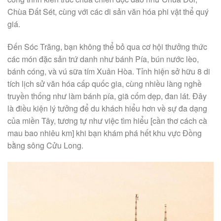
Chùa Đất Sét, cùng với các di sản văn hóa phi vật thể quý
giá.
Đến Sóc Trăng, bạn không thể bỏ qua cơ hội thưởng thức
các món đặc sản trứ danh như bánh Pía, bún nước lèo,
bánh cóng, và vú sữa tím Xuân Hòa. Tỉnh hiện sở hữu 8 di
tích lịch sử văn hóa cấp quốc gia, cùng nhiều làng nghề
truyền thống như làm bánh pía, giã cốm dẹp, đan lát. Đây
là điều kiện lý tưởng để du khách hiểu hơn về sự đa dạng
của miền Tây, tương tự như việc tìm hiểu [cần thơ cách cà
mau bao nhiêu km] khi bạn khám phá hết khu vực Đồng
bằng sông Cửu Long.