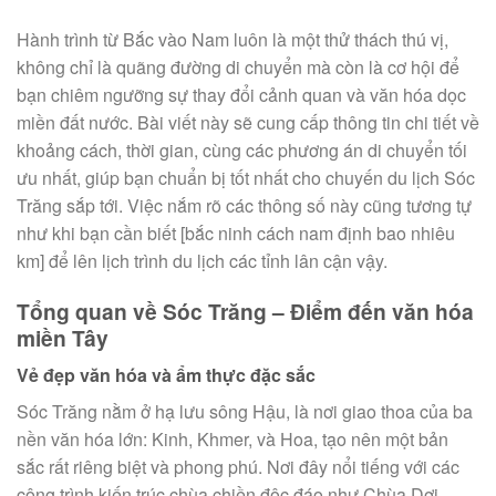
Hành trình từ Bắc vào Nam luôn là một thử thách thú vị,
không chỉ là quãng đường di chuyển mà còn là cơ hội để
bạn chiêm ngưỡng sự thay đổi cảnh quan và văn hóa dọc
miền đất nước. Bài viết này sẽ cung cấp thông tin chi tiết về
khoảng cách, thời gian, cùng các phương án di chuyển tối
ưu nhất, giúp bạn chuẩn bị tốt nhất cho chuyến du lịch Sóc
Trăng sắp tới. Việc nắm rõ các thông số này cũng tương tự
như khi bạn cần biết [bắc ninh cách nam định bao nhiêu
km] để lên lịch trình du lịch các tỉnh lân cận vậy.
Tổng quan về Sóc Trăng – Điểm đến văn hóa
miền Tây
Vẻ đẹp văn hóa và ẩm thực đặc sắc
Sóc Trăng nằm ở hạ lưu sông Hậu, là nơi giao thoa của ba
nền văn hóa lớn: Kinh, Khmer, và Hoa, tạo nên một bản
sắc rất riêng biệt và phong phú. Nơi đây nổi tiếng với các
công trình kiến trúc chùa chiền độc đáo như Chùa Dơi,