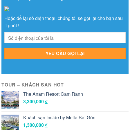
Hoặc để lại số điện thoại, chúng tôi sẽ gọi lại cho bạn sau
ít phút !
TOUR – KHÁCH SẠN HOT
The Anam Resort Cam Ranh
3,300,000
₫
Khách sạn Inside by Melia Sài Gòn
1,300,000
₫