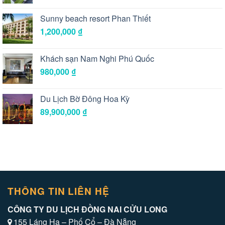
Sunny beach resort Phan Thiết
1,200,000
₫
Khách sạn Nam Nghi Phú Quốc
980,000
₫
Du Lịch Bờ Đông Hoa Kỳ
89,900,000
₫
THÔNG TIN LIÊN HỆ
CÔNG TY DU LỊCH ĐỒNG NAI CỬU LONG
155 Láng Hạ – Phố Cổ – Đà Nẵng