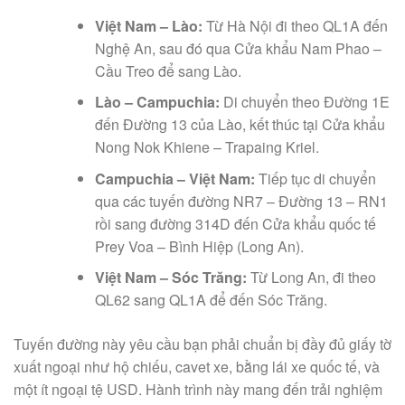
Việt Nam – Lào:
Từ Hà Nội đi theo QL1A đến
Nghệ An, sau đó qua Cửa khẩu Nam Phao –
Cầu Treo để sang Lào.
Lào – Campuchia:
Di chuyển theo Đường 1E
đến Đường 13 của Lào, kết thúc tại Cửa khẩu
Nong Nok Khiene – Trapaing Kriel.
Campuchia – Việt Nam:
Tiếp tục di chuyển
qua các tuyến đường NR7 – Đường 13 – RN1
rồi sang đường 314D đến Cửa khẩu quốc tế
Prey Voa – Bình Hiệp (Long An).
Việt Nam – Sóc Trăng:
Từ Long An, đi theo
QL62 sang QL1A để đến Sóc Trăng.
Tuyến đường này yêu cầu bạn phải chuẩn bị đầy đủ giấy tờ
xuất ngoại như hộ chiếu, cavet xe, bằng lái xe quốc tế, và
một ít ngoại tệ USD. Hành trình này mang đến trải nghiệm