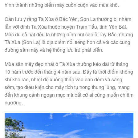
hình thành những biển mây cuồn cuộn vào mùa khô.
Cần lưu ý rằng Tà Xùa ở Bắc Yên, Sơn La thường bị nhầm
lẫn với đỉnh Tà Xùa thuộc huyện Trạm Tấu, tỉnh Yên Bái.
Mặc dù cả hai đều là những đỉnh núi cao ở Tây Bắc, nhưng
Tà Xùa (Sơn La) là địa điểm nổi tiếng hơn cả với các cung
đường săn mây và hệ thống lưu trú phát triển.
Mùa săn mây đẹp nhất ở Tà Xùa thường kéo dài từ tháng
10 năm trước đến tháng 4 năm sau. Đây là thời điểm không
khí khô ráo, nhiệt độ xuống thấp vào ban đêm và sáng
sớm, tạo điều kiện cho mây tích tụ trong thung lũng, mang
đến khung cảnh ngoạn mục mà bất cứ ai cũng muốn chiêm
ngưỡng.