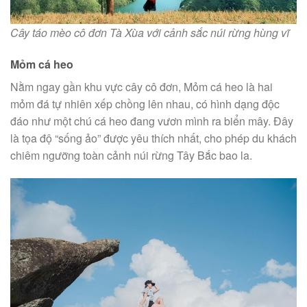
Cây táo mèo cô đơn Tà Xùa với cảnh sắc núi rừng hùng vĩ
Mỏm cá heo
Nằm ngay gần khu vực cây cô đơn, Mỏm cá heo là hai
mỏm đá tự nhiên xếp chồng lên nhau, có hình dạng độc
đáo như một chú cá heo đang vươn mình ra biển mây. Đây
là tọa độ “sống ảo” được yêu thích nhất, cho phép du khách
chiêm ngưỡng toàn cảnh núi rừng Tây Bắc bao la.