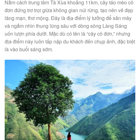
Nằm cách trung tâm Tà Xùa khoảng 11km, cây táo mèo cô
đơn đứng trơ trọi giữa không gian núi rừng, tạo nên vẻ đẹp
lãng mạn, thơ mộng. Đây là địa điểm lý tưởng để săn mây
và ngắm nhìn thung lũng sâu với dòng sông Làng Sáng
uốn lượn phía dưới. Mặc dù có tên là “cây cô đơn,” nhưng
địa điểm này luôn tấp nập du khách đến chụp ảnh, đặc biệt
là vào buổi sáng sớm.