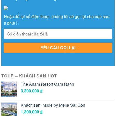
Hoặc để lại số điện thoại, chúng tôi sẽ gọi lại cho bạn sau
ít phút !
TOUR – KHÁCH SẠN HOT
The Anam Resort Cam Ranh
3,300,000
₫
Khách sạn Inside by Melia Sài Gòn
1,300,000
₫