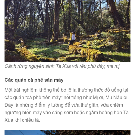
Cảnh rừng nguyên sinh Tà Xùa với rêu phủ dày, ma mị
Các quán cà phê săn mây
Một trải nghiệm không thể bỏ lỡ là thưởng thức đồ uống tại
các quán “cà phê trên mây” nổi tiếng như Mị ơi, Mu Náu ơi.
Đây là những điểm lý tưởng để vừa thư giãn, vừa chiêm
ngưỡng biển mây vào sáng sớm hoặc ngắm hoàng hôn Tà
Xùa khi chiều tà.