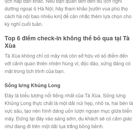
lịch hấp dẫn khác. Nếu bạn quan tâm đến du lịch nghỉ
dưỡng ngoại ô Hà Nội, hãy tham khảo [vườn vua phú thọ
cách hà nội bao nhiêu km] để cân nhắc thêm lựa chọn cho
kỳ nghỉ cuối tuần.
Top 6 điểm check-in không thể bỏ qua tại Tà
Xùa
Tà Xùa không chỉ có mây mà còn sở hữu vô số điểm đến
với cảnh quan thiên nhiên hùng vĩ, độc đáo, xứng đáng có
mặt trong lịch trình của bạn.
Sống lưng Khủng Long
Đây là biểu tượng nổi tiếng nhất của Tà Xùa. Sống lưng
Khủng Long thực chất là một dải núi hẹp, nhô ra, hai bên là
vực sâu, tạo nên hình dáng uốn lượn ngoạn mục giữa biển
mây. Đứng tại đây vào sáng sớm, du khách sẽ có cảm giác
như đang đi trên một dải lụa trắng bồng bềnh.