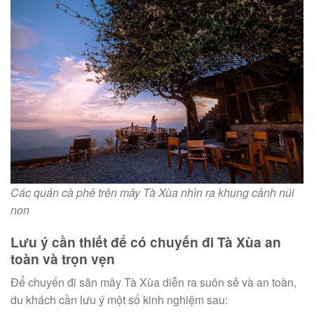
Các quán cà phê trên mây Tà Xùa nhìn ra khung cảnh núi
non
Lưu ý cần thiết để có chuyến đi Tà Xùa an
toàn và trọn vẹn
Để chuyến đi săn mây Tà Xùa diễn ra suôn sẻ và an toàn,
du khách cần lưu ý một số kinh nghiệm sau: