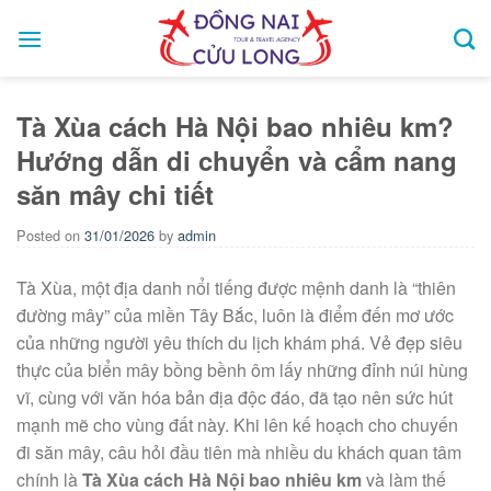
Skip
to
content
Tà Xùa cách Hà Nội bao nhiêu km?
Hướng dẫn di chuyển và cẩm nang
săn mây chi tiết
Posted on
31/01/2026
by
admin
Tà Xùa, một địa danh nổi tiếng được mệnh danh là “thiên
đường mây” của miền Tây Bắc, luôn là điểm đến mơ ước
của những người yêu thích du lịch khám phá. Vẻ đẹp siêu
thực của biển mây bồng bềnh ôm lấy những đỉnh núi hùng
vĩ, cùng với văn hóa bản địa độc đáo, đã tạo nên sức hút
mạnh mẽ cho vùng đất này. Khi lên kế hoạch cho chuyến
đi săn mây, câu hỏi đầu tiên mà nhiều du khách quan tâm
chính là
Tà Xùa cách Hà Nội bao nhiêu km
và làm thế