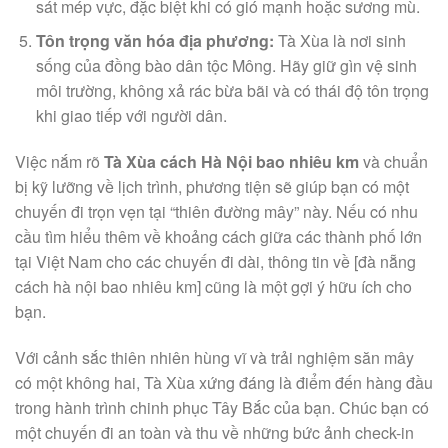
sát mép vực, đặc biệt khi có gió mạnh hoặc sương mù.
Tôn trọng văn hóa địa phương:
Tà Xùa là nơi sinh
sống của đồng bào dân tộc Mông. Hãy giữ gìn vệ sinh
môi trường, không xả rác bừa bãi và có thái độ tôn trọng
khi giao tiếp với người dân.
Việc nắm rõ
Tà Xùa cách Hà Nội bao nhiêu km
và chuẩn
bị kỹ lưỡng về lịch trình, phương tiện sẽ giúp bạn có một
chuyến đi trọn vẹn tại “thiên đường mây” này. Nếu có nhu
cầu tìm hiểu thêm về khoảng cách giữa các thành phố lớn
tại Việt Nam cho các chuyến đi dài, thông tin về [đà nẵng
cách hà nội bao nhiêu km] cũng là một gợi ý hữu ích cho
bạn.
Với cảnh sắc thiên nhiên hùng vĩ và trải nghiệm săn mây
có một không hai, Tà Xùa xứng đáng là điểm đến hàng đầu
trong hành trình chinh phục Tây Bắc của bạn. Chúc bạn có
một chuyến đi an toàn và thu về những bức ảnh check-in