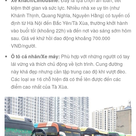
Xe khách/Limousine:
Đây là lựa chọn an toàn, tiết
kiệm thời gian và sức lực. Nhiều nhà xe uy tín (như
Khánh Thịnh, Quang Nghĩa, Nguyên Hằng) có tuyến cố
định từ Hà Nội đến Bắc Yên/Tà Xùa, thường khởi hành
vào buổi tối (khoảng 22h) và đến nơi vào sáng sớm hôm
sau. Giá vé khứ hồi dao động khoảng 700.000
VNĐ/người.
Ô tô cá nhân/Xe máy:
Phù hợp với những người có tay
lái vững và thích chủ động về lịch trình. Cung đường
này khá đẹp nhưng cần tập trung cao độ khi vượt đèo.
Các loại xe 16 chỗ hiện đã có thể lên được đến các
điểm cao nhất của Tà Xùa.