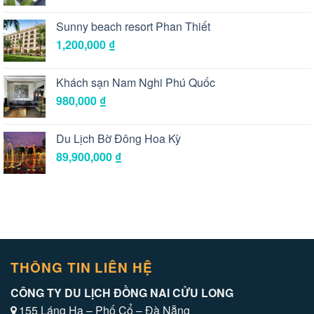
Sunny beach resort Phan Thiết
1,200,000
₫
Khách sạn Nam Nghi Phú Quốc
980,000
₫
Du Lịch Bờ Đông Hoa Kỳ
89,900,000
₫
THÔNG TIN LIÊN HỆ
CÔNG TY DU LỊCH ĐỒNG NAI CỬU LONG
155 Láng Hạ – Phố Cổ – Đà Nẵng