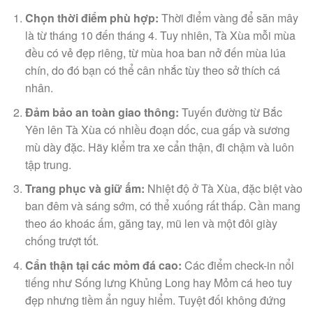
Chọn thời điểm phù hợp:
Thời điểm vàng để săn mây
là từ tháng 10 đến tháng 4. Tuy nhiên, Tà Xùa mỗi mùa
đều có vẻ đẹp riêng, từ mùa hoa ban nở đến mùa lúa
chín, do đó bạn có thể cân nhắc tùy theo sở thích cá
nhân.
Đảm bảo an toàn giao thông:
Tuyến đường từ Bắc
Yên lên Tà Xùa có nhiều đoạn dốc, cua gấp và sương
mù dày đặc. Hãy kiểm tra xe cẩn thận, đi chậm và luôn
tập trung.
Trang phục và giữ ấm:
Nhiệt độ ở Tà Xùa, đặc biệt vào
ban đêm và sáng sớm, có thể xuống rất thấp. Cần mang
theo áo khoác ấm, găng tay, mũ len và một đôi giày
chống trượt tốt.
Cẩn thận tại các mỏm đá cao:
Các điểm check-in nổi
tiếng như Sống lưng Khủng Long hay Mỏm cá heo tuy
đẹp nhưng tiềm ẩn nguy hiểm. Tuyệt đối không đứng