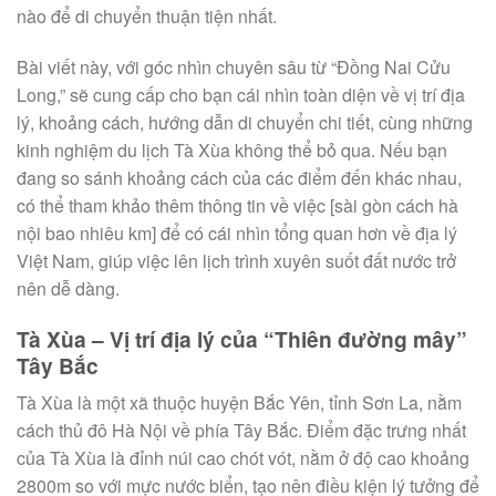
nào để di chuyển thuận tiện nhất.
Bài viết này, với góc nhìn chuyên sâu từ “Đồng Nai Cửu
Long,” sẽ cung cấp cho bạn cái nhìn toàn diện về vị trí địa
lý, khoảng cách, hướng dẫn di chuyển chi tiết, cùng những
kinh nghiệm du lịch Tà Xùa không thể bỏ qua. Nếu bạn
đang so sánh khoảng cách của các điểm đến khác nhau,
có thể tham khảo thêm thông tin về việc [sài gòn cách hà
nội bao nhiêu km] để có cái nhìn tổng quan hơn về địa lý
Việt Nam, giúp việc lên lịch trình xuyên suốt đất nước trở
nên dễ dàng.
Tà Xùa – Vị trí địa lý của “Thiên đường mây”
Tây Bắc
Tà Xùa là một xã thuộc huyện Bắc Yên, tỉnh Sơn La, nằm
cách thủ đô Hà Nội về phía Tây Bắc. Điểm đặc trưng nhất
của Tà Xùa là đỉnh núi cao chót vót, nằm ở độ cao khoảng
2800m so với mực nước biển, tạo nên điều kiện lý tưởng để