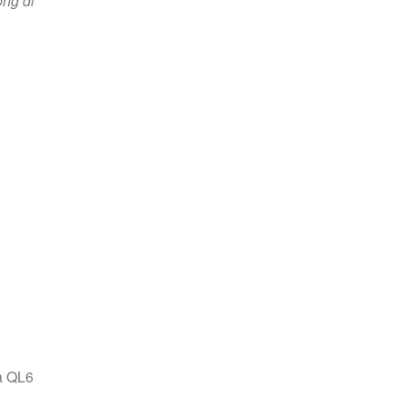
ng đi
à QL6