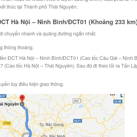
kết thúc tại Thành phố Thái Nguyên:
ĐCT Hà Nội – Ninh Bình/ĐCT01 (Khoảng 233 km
 di chuyển nhanh và quãng đường ngắn nhất:
g thông thoáng.
ến ĐCT Hà Nội – Ninh Bình/ĐCT01 (Cao tốc Cầu Giẽ – Ninh B
 (Cao tốc Hà Nội – Thái Nguyên). Sau đó đi theo lối ra Tấn Lậ
uyển tùy điều kiện giao thông.