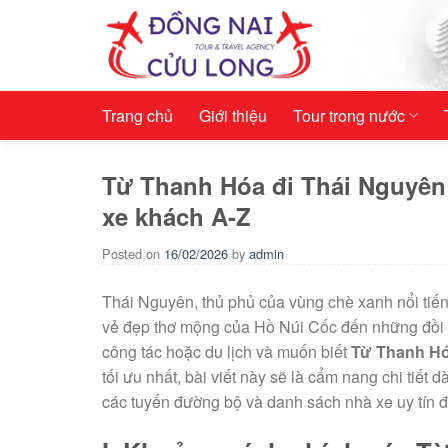
Skip
to
content
Trang chủ
Giới thiệu
Tour trong nước
Từ Thanh Hóa đi Thái Nguyên
xe khách A-Z
Posted on
16/02/2026
by
admin
Thái Nguyên, thủ phủ của vùng chè xanh nổi tiến
vẻ đẹp thơ mộng của Hồ Núi Cốc đến những đồi 
công tác hoặc du lịch và muốn biết
Từ Thanh Hó
tối ưu nhất, bài viết này sẽ là cẩm nang chi tiết
các tuyến đường bộ và danh sách nhà xe uy tín đ