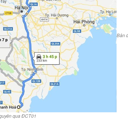
Bản 
 Nguyên qua ĐCT01