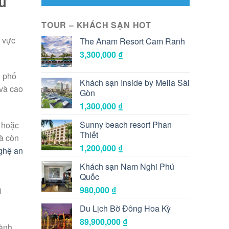
u
TOUR – KHÁCH SẠN HOT
u vực
The Anam Resort Cam Ranh
3,300,000
₫
h phố
Khách sạn Inside by Melia Sài
và cao
Gòn
1,300,000
₫
Sunny beach resort Phan
 hoặc
Thiết
mà còn
1,200,000
₫
ghệ an
Khách sạn Nam Nghi Phú
Quốc
n
980,000
₫
Du Lịch Bờ Đông Hoa Kỳ
89,900,000
₫
hành