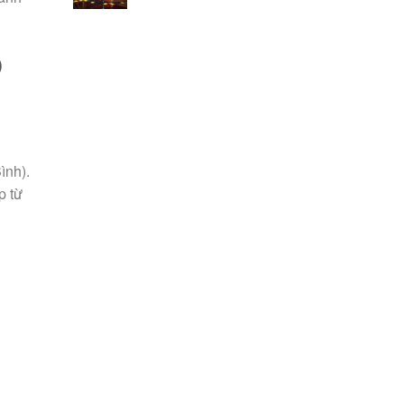
)
ình).
p từ