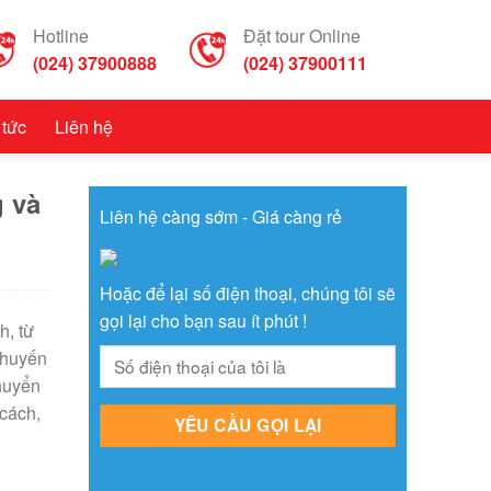
Hotline
Đặt tour Online
(024) 37900888
(024) 37900111
 tức
Liên hệ
 và
Liên hệ càng sớm - Giá càng rẻ
Hoặc để lại số điện thoại, chúng tôi sẽ
gọi lại cho bạn sau ít phút !
h, từ
chuyến
huyển
 cách,