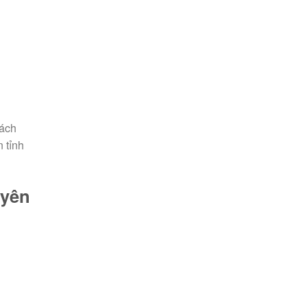
cách
 tỉnh
uyên