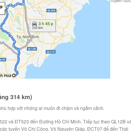
Tuyến đườ
ảng 314 km)
, phù hợp với những ai muốn đi chậm và ngắm cảnh.
522 và ĐT523 đến Đường Hồ Chí Minh. Tiếp tục theo QL12B v
 các tuyến Võ Chí Công, Võ Nguyên Giáp, ĐCT07 để đến Thái