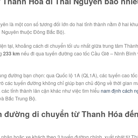
ừ Thanh Hóa đi Thái Nguyên bao nhiê
n là một con số tương đối lớn do hai tỉnh thành nằm ở hai kh
i Nguyên thuộc Đông Bắc Bộ).
iện tại, khoảng cách di chuyển tối ưu nhất giữa trung tâm Thàn
ng
233 km
nếu đi qua tuyến đường cao tốc Cầu Giẽ – Ninh Bình 
cung đường bạn chọn: qua Quốc lộ 1A (QL1A), các tuyến cao tốc
 rõ các tuyến đường không chỉ giúp bạn chủ động về thời gian 
 các tỉnh thành lân cận khác như việc tìm hiểu
nam định cách n
và Bắc Trung Bộ.
yến đường di chuyển từ Thanh Hóa đế
cá nhân hoặc xe khách theo 3 tuyến đường chính, xuất phát từ T