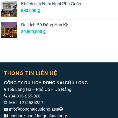
Khách sạn Nam Nghi Phú Quốc
980,000
₫
Du Lịch Bờ Đông Hoa Kỳ
89,900,000
₫
THÔNG TIN LIÊN HỆ
CÔNG TY DU LỊCH ĐỒNG NAI CỬU LONG
155 Láng Hạ – Phố Cổ – Đà Nẵng
+84-316-255-028
MST 1212585222
info@dongnaicuulong.asia
facebook.com/dongnaicuulong/