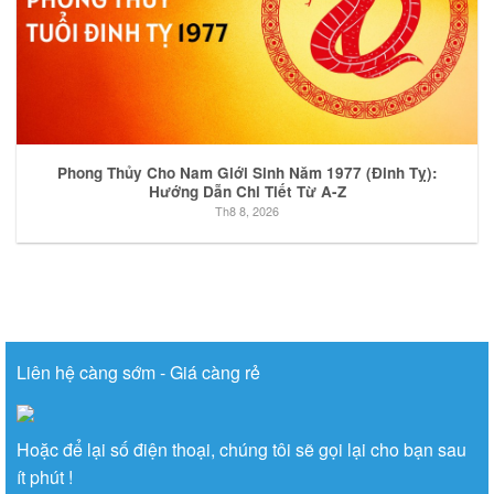
Phong Thủy Cho Nam Giới Sinh Năm 1977 (Đinh Tỵ):
Hướng Dẫn Chi Tiết Từ A-Z
Th8 8, 2026
Liên hệ càng sớm - Giá càng rẻ
Hoặc để lại số điện thoại, chúng tôi sẽ gọi lại cho bạn sau
ít phút !