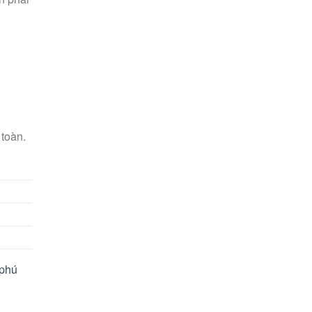
 toàn.
phú