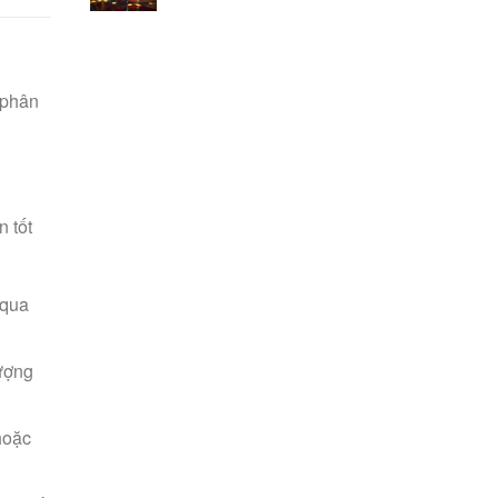
 phân
n tốt
 qua
ượng
hoặc