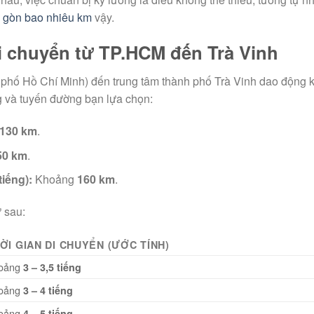
i gòn bao nhiêu km
vậy.
i chuyển từ TP.HCM đến Trà Vinh
 phố Hồ Chí Minh) đến trung tâm thành phố Trà Vinh dao động
g và tuyến đường bạn lựa chọn:
130 km
.
50 km
.
iếng):
Khoảng
160 km
.
 sau:
ỜI GIAN DI CHUYỂN (ƯỚC TÍNH)
oảng
3 – 3,5 tiếng
oảng
3 – 4 tiếng
oảng
4 – 5 tiếng