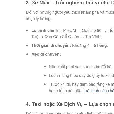
3. Xe Máy – Trải nghiệm thú vị cho
Đối với những người yêu thích khám phá và muốn
chọn lý tưởng.
Lộ trình chính:
TP.HCM → Quốc lộ 50 → Tiền
Tre) → Qua Cầu Cổ Chiên → Trà Vinh.
Thời gian di chuyển:
Khoảng
4 – 5 tiếng
.
Mẹo di chuyển:
Nên xuất phát vào sáng sớm để tránh
Luôn mang theo đầy đủ giấy tờ xe, đ
Trước khi đi, hãy đảm bảo rằng xe m
hành trình dài giữa
thái bình cách h
4. Taxi hoặc Xe Dịch Vụ – Lựa chọn 
Đây là lựa chọn phù hợp cho gia đình hoặc nhóm