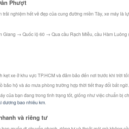
 Dân Phượt
 trải nghiệm hết vẻ đẹp của cung đường miền Tây, xe máy là l
 Giang → Quốc lộ 60 → Qua cầu Rạch Miễu, cầu Hàm Luông 
 kẹt xe ở khu vực TP.HCM và đảm bảo đến nơi trước khi trời tối
ồ bảo hộ và áo mưa phòng trường hợp thời tiết thay đổi bất ngờ.
áy của bạn đang trong tình trạng tốt, giống như việc chuẩn bị c
ải dương bao nhiêu km
.
nhanh và riêng tư
 bạn muốn di chuyển nhanh, riêng tư và thoải mái mà không cầ