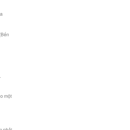
ựa
(Bến
.
ho một
n phải