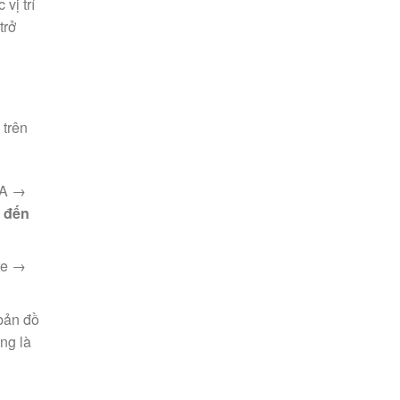
vị trí
trở
 trên
1A →
 đến
re →
bản đồ
ng là