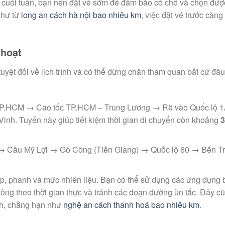
 cuối tuần, bạn nên đặt vé sớm để đảm bảo có chỗ và chọn được 
như từ
long an cách hà nội bao nhiêu km
, việc đặt vé trước càng 
 hoạt
uyệt đối về lịch trình và có thể dừng chân tham quan bất cứ đâu
P.HCM → Cao tốc TP.HCM – Trung Lương → Rẽ vào Quốc lộ 
Vinh. Tuyến này giúp tiết kiệm thời gian di chuyển còn khoảng
3
 Cầu Mỹ Lợi → Gò Công (Tiền Giang) → Quốc lộ 60 → Bến T
lốp, phanh và mức nhiên liệu. Bạn có thể sử dụng các ứng dụng 
ông theo thời gian thực và tránh các đoạn đường ùn tắc. Đây cũ
ỉnh, chẳng hạn như
nghệ an cách thanh hoá bao nhiêu km
.