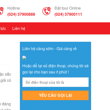
Hotline
Đặt tour Online
(024) 37900888
(024) 37900111
 tức
Liên hệ
Liên hệ càng sớm - Giá càng rẻ
Hoặc để lại số điện thoại, chúng tôi sẽ
gọi lại cho bạn sau ít phút !
đặc sắc
 giả có
ch đáng
hư việc