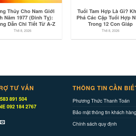
ng Thủy Cho Nam Giới
Tuổi Tam Hợp Là Gì? K
h Năm 1977 (Đinh Tỵ):
Phá Các Cặp Tuổi Hợp 
ng Dẫn Chi Tiết Từ A-Z
Trong 12 Con Giáp
Th8 8, 2026
Th8 8, 2026
RỢ TƯ VẤN
THÔNG TIN CẦN BIẾ
583 891 504
Phương Thức Thanh Toán
E 092 184 2767
Bảo mật thông tin khách hàn
Chính sách quy định