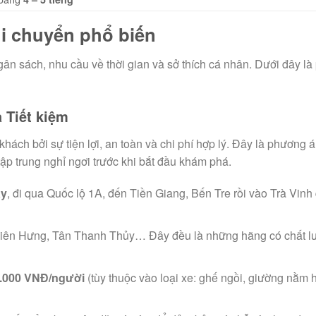
di chuyển phổ biến
gân sách, nhu cầu về thời gian và sở thích cá nhân. Dưới đây là
 Tiết kiệm
ách bởi sự tiện lợi, an toàn và chi phí hợp lý. Đây là phương á
p trung nghỉ ngơi trước khi bắt đầu khám phá.
ây
, đi qua Quốc lộ 1A, đến Tiền Giang, Bến Tre rồi vào Trà Vinh
iên Hưng, Tân Thanh Thủy… Đây đều là những hãng có chất l
0.000 VNĐ/người
(tùy thuộc vào loại xe: ghế ngồi, giường nằm 