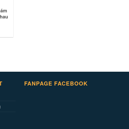
hám
Nhau
T
FANPAGE FACEBOOK
g