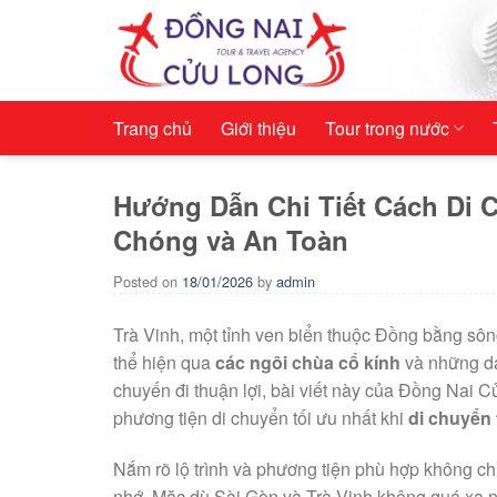
Skip
to
content
Trang chủ
Giới thiệu
Tour trong nước
Hướng Dẫn Chi Tiết Cách Di 
Chóng và An Toàn
Posted on
18/01/2026
by
admin
Trà Vinh, một tỉnh ven biển thuộc Đồng bằng sô
thể hiện qua
các ngôi chùa cổ kính
và những da
chuyến đi thuận lợi, bài viết này của Đồng Nai 
phương tiện di chuyển tối ưu nhất khi
di chuyển
Nắm rõ lộ trình và phương tiện phù hợp không chỉ
nhớ. Mặc dù Sài Gòn và Trà Vinh không quá xa nh