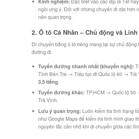
Kinh nghiệm:
Đặc biệt vào các dịp lễ Tết hay
ngồi ưng ý. Đối với những chuyến đi dài hơn 
nên quan trọng.
2. Ô tô Cá Nhân – Chủ động và Linh
Di chuyển bằng ô tô riêng mang lại sự chủ động t
đường đi.
Tuyến đường nhanh nhất (khuyến nghị):
T
Tỉnh Bến Tre → Tiếp tục đi Quốc lộ 60 → Trà 
3,5 tiếng
.
Tuyến đường khác:
TP.HCM → Quốc lộ 50 →
Trà Vinh.
Lưu ý quan trọng:
Luôn kiểm tra tình trạng 
như Google Maps để kiểm tra tình hình giao th
nguyên tắc cần nhớ khi di chuyển giữa các t