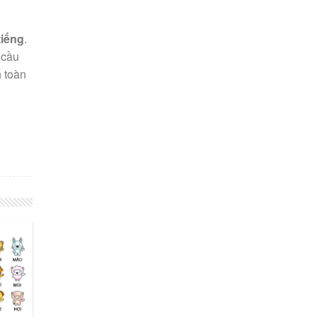
tiếng
.
 cầu
n toàn