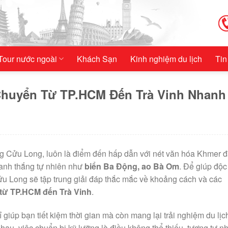
Tour nước ngoài
Khách Sạn
Kinh nghiệm du lịch
Tin
Chuyển Từ TP.HCM Đến Trà Vinh Nhanh
ng Cửu Long, luôn là điểm đến hấp dẫn với nét văn hóa Khmer 
nh thắng tự nhiên như
biển Ba Động, ao Bà Om
. Để giúp độc
Cửu Long sẽ tập trung giải đáp thắc mắc về khoảng cách và các
 từ TP.HCM đến Trà Vinh
.
 giúp bạn tiết kiệm thời gian mà còn mang lại trải nghiệm du lị
au, việc chuẩn bị kỹ lưỡng là điều không thể thiếu, tương tự n