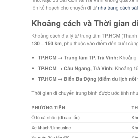
lên kế hoạch cho chuyến đi từ
nha trang cách sà
Khoảng cách và Thời gian d
Khoảng cách địa lý từ trung tâm TP.HCM (Thành
130 – 150 km
, phụ thuộc vào điểm đến cuối cùn
TP.HCM → Trung tâm TP. Trà Vinh:
Khoảng
TP.HCM → Cầu Ngang, Trà Vinh:
Khoảng
1
TP.HCM → Biển Ba Động (điểm du lịch nổi t
Thời gian di chuyển trung bình được ước tính như
PHƯƠNG TIỆN
TH
Ô tô cá nhân (đi cao tốc)
Kh
Xe khách/Limousine
Kh
Xe máy (tùy tốc độ)
Kh