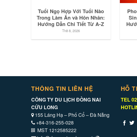
Tuổi Ngọ Hợp Với Tuổi Nào
Pho
Trong Làm Ăn và Hôn Nhân:
Sin
Hướng Dẫn Chi Tiết Từ A-Z
Hướ
Th8 8, 2026
THÔNG TIN LIÊN HỆ
HỖ T
CÔNG TY DU LỊCH ĐỒNG NAI
TEL 02
CỬU LONG
HOTLIN
155 Láng Hạ – Phố Cổ – Đà Nẵng
+84-316-255-028
MST 1212585222