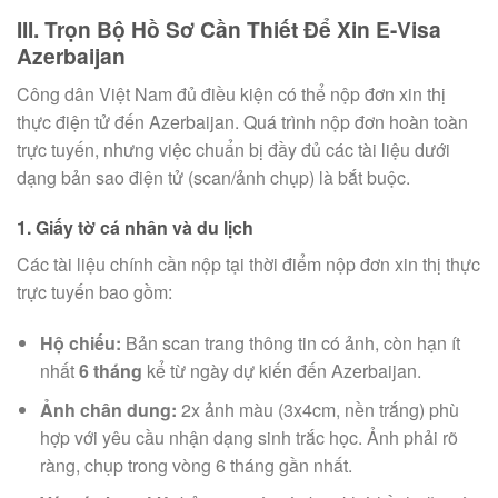
III. Trọn Bộ Hồ Sơ Cần Thiết Để Xin E-Visa
Azerbaijan
Công dân Việt Nam đủ điều kiện có thể nộp đơn xin thị
thực điện tử đến Azerbaijan. Quá trình nộp đơn hoàn toàn
trực tuyến, nhưng việc chuẩn bị đầy đủ các tài liệu dưới
dạng bản sao điện tử (scan/ảnh chụp) là bắt buộc.
1. Giấy tờ cá nhân và du lịch
Các tài liệu chính cần nộp tại thời điểm nộp đơn xin thị thực
trực tuyến bao gồm:
Hộ chiếu:
Bản scan trang thông tin có ảnh, còn hạn ít
nhất
6 tháng
kể từ ngày dự kiến đến Azerbaijan.
Ảnh chân dung:
2x ảnh màu (3x4cm, nền trắng) phù
hợp với yêu cầu nhận dạng sinh trắc học. Ảnh phải rõ
ràng, chụp trong vòng 6 tháng gần nhất.