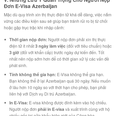
Đơn E-Visa Azerbaijan
Mặc dù quy trình xin thị thực điện tử khá dễ dàng, việc nắm
vững các điều kiện sau sẽ giúp bạn tránh rủi ro bị từ chối
hoặc gặp trục trặc khi nhập cảnh:
Thời gian nộp đơn:
Người nộp đơn phải xin thị thực
điện tử ít nhất
3 ngày làm việc
(đối với tiêu chuẩn) hoặc
3 giờ
(đối với khẩn cấp) trước ngày dự kiến đến. Tốt
nhất nên nộp sớm hơn để có thời gian xử lý các vấn đề
phát sinh.
Tính không thể gia hạn:
E-Visa không thể gia hạn.
Bạn không thể ở lại Azerbaijan quá 30 ngày. Nếu muốn
ở lâu hơn 10 ngày so với thời hạn cho phép, bạn phải
liên hệ với Dịch vụ Di trú Azerbaijan.
In E-Visa:
E-visa không được đính kèm vào hộ chiếu.
Người nộp đơn
phải in E-visa
và xuất trình cùng với hộ
chiếu gốc tại cửa khẩu biên giới của Cộng hòa