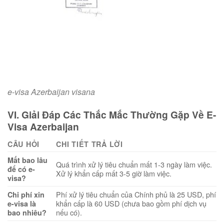
e-visa Azerbaijan visana
VI. Giải Đáp Các Thắc Mắc Thường Gặp Về E-
Visa Azerbaijan
CÂU HỎI
CHI TIẾT TRẢ LỜI
Mất bao lâu
Quá trình xử lý tiêu chuẩn mất 1-3 ngày làm việc.
để có e-
Xử lý khẩn cấp mất 3-5 giờ làm việc.
visa?
Phí xử lý tiêu chuẩn của Chính phủ là 25 USD, phí
Chi phí xin
khẩn cấp là 60 USD (chưa bao gồm phí dịch vụ
e-visa là
nếu có).
bao nhiêu?