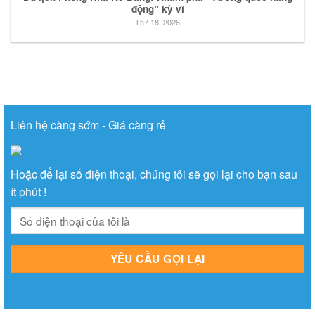
động” kỳ vĩ
Th7 18, 2026
Liên hệ càng sớm - Giá càng rẻ
Hoặc để lại số điện thoại, chúng tôi sẽ gọi lại cho bạn sau
ít phút !