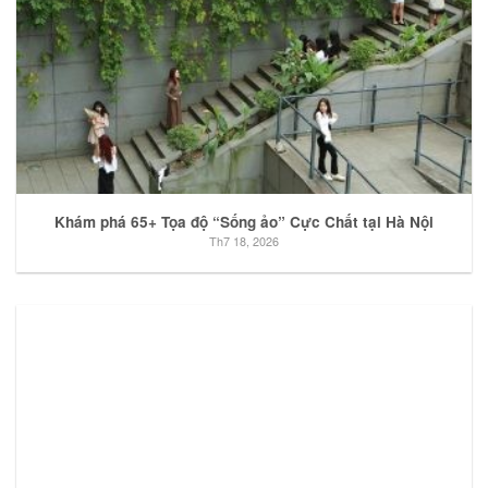
Khám phá 65+ Tọa độ “Sống ảo” Cực Chất tại Hà Nội
Th7 18, 2026