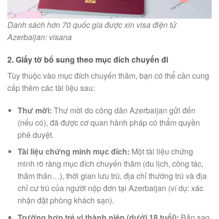
Danh sách hơn 70 quốc gia được xin visa điện tử
Azerbaijan: visana
2. Giấy tờ bổ sung theo mục đích chuyến đi
Tùy thuộc vào mục đích chuyến thăm, bạn có thể cần cung
cấp thêm các tài liệu sau:
Thư mời:
Thư mời do công dân Azerbaijan gửi đến
(nếu có), đã được cơ quan hành pháp có thẩm quyền
phê duyệt.
Tài liệu chứng minh mục đích:
Một tài liệu chứng
minh rõ ràng mục đích chuyến thăm (du lịch, công tác,
thăm thân…), thời gian lưu trú, địa chỉ thường trú và địa
chỉ cư trú của người nộp đơn tại Azerbaijan (ví dụ: xác
nhận đặt phòng khách sạn).
Trường hợp trẻ vị thành niên (dưới 18 tuổi):
Bản sao