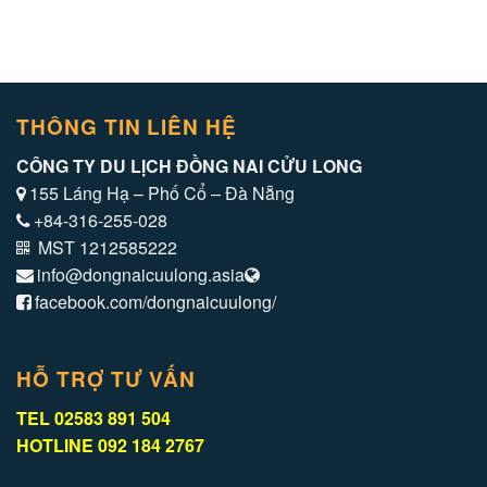
THÔNG TIN LIÊN HỆ
CÔNG TY DU LỊCH ĐỒNG NAI CỬU LONG
155 Láng Hạ – Phố Cổ – Đà Nẵng
+84-316-255-028
MST 1212585222
info@dongnaicuulong.asia
facebook.com/dongnaicuulong/
HỖ TRỢ TƯ VẤN
TEL 02583 891 504
HOTLINE 092 184 2767