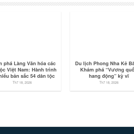
 phá Làng Văn hóa các
Du lịch Phong Nha Kẻ B
tộc Việt Nam: Hành trình
Khám phá “Vương qu
hiểu bản sắc 54 dân tộc
hang động” kỳ vĩ
Th7 18, 2026
Th7 18, 2026