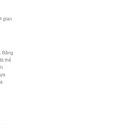
i gian
y. Bằng
đã thể
nh
lựa
há