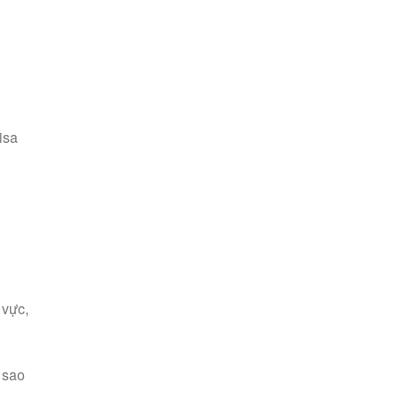
isa
 vực,
 sao