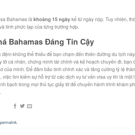
 visa Bahamas là
khoảng 15 ngày
kể từ ngày nộp. Tuy nhiên, thờ
 và tính phức tạp của từng trường hợp.
Phá Bahamas Đáng Tin Cậy
 đệm không thể thiếu để bạn chạm đến thiên đường du lịch nà
 tờ cá nhân, chứng minh tài chính và kế hoạch chuyến đi, bạn 
sơ của mình. Để đảm bảo tính chính xác và tăng cường tỷ lệ thà
việc tìm kiếm sự hỗ trợ từ các dịch vụ tư vấn visa uy tín là một 
inh bạch trong mọi thủ tục giấy tờ để chuyến hành trình khám p
.
permalink
.