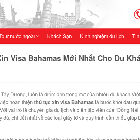
Tour nước ngoài
Khách Sạn
Kinh nghiệm du lịch
Tin
Xin Visa Bahamas Mới Nhất Cho Du Kh
 Tây Dương, luôn là điểm đến trong mơ của nhiều du khách Việ
 việc hoàn thiện
thủ tục xin visa Bahamas
là bước khởi đầu qu
 Với vai trò là chuyên gia du lịch và biên tập viên của “Đồng Na
, chi tiết nhất về các loại giấy tờ và quy trình cần thiết, giúp
ệm thời gian mà còn thể hiện sự nghiêm túc và minh bạch trong 