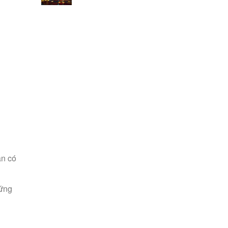
ần có
hứng