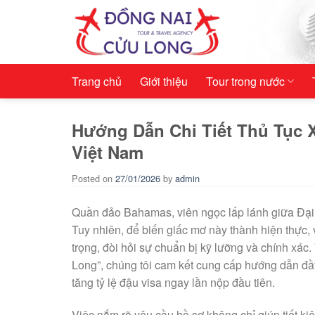
Skip
to
content
Trang chủ
Giới thiệu
Tour trong nước
Hướng Dẫn Chi Tiết Thủ Tục 
Việt Nam
Posted on
27/01/2026
by
admin
Quần đảo Bahamas, viên ngọc lấp lánh giữa Đại
Tuy nhiên, để biến giấc mơ này thành hiện thực,
trọng, đòi hỏi sự chuẩn bị kỹ lưỡng và chính xác.
Long”, chúng tôi cam kết cung cấp hướng dẫn đầy đủ
tăng tỷ lệ đậu visa ngay lần nộp đầu tiên.
Việc nắm rõ yêu cầu hồ sơ không chỉ giúp tiết ki