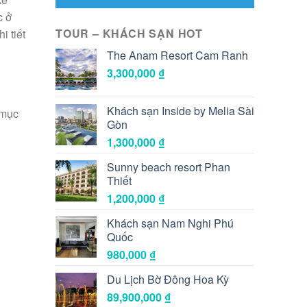
c ở
TOUR – KHÁCH SẠN HOT
i tiết
The Anam Resort Cam Ranh
3,300,000
₫
Khách sạn Inside by Melia Sài
 mục
Gòn
1,300,000
₫
Sunny beach resort Phan
Thiết
1,200,000
₫
Khách sạn Nam Nghi Phú
Quốc
980,000
₫
Du Lịch Bờ Đông Hoa Kỳ
89,900,000
₫