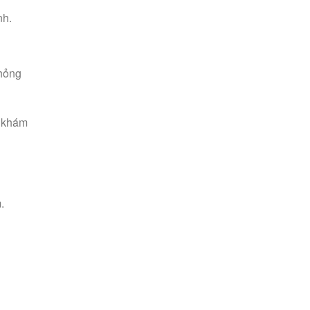
nh.
phỏng
 khám
.