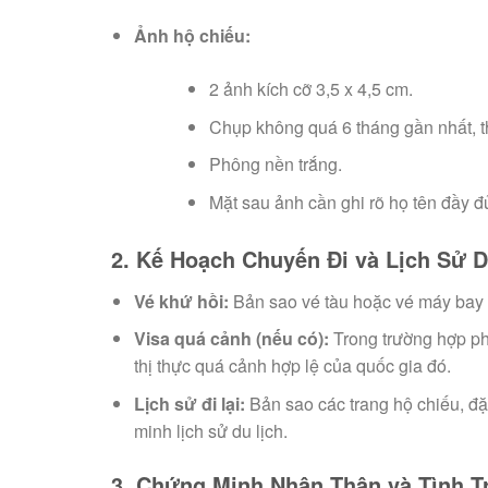
Ảnh hộ chiếu:
2 ảnh kích cỡ 3,5 x 4,5 cm.
Chụp không quá 6 tháng gần nhất, t
Phông nền trắng.
Mặt sau ảnh cần ghi rõ họ tên đầy đủ
2. Kế Hoạch Chuyến Đi và Lịch Sử 
Vé khứ hồi:
Bản sao vé tàu hoặc vé máy bay k
Visa quá cảnh (nếu có):
Trong trường hợp ph
thị thực quá cảnh hợp lệ của quốc gia đó.
Lịch sử đi lại:
Bản sao các trang hộ chiếu, đặc
minh lịch sử du lịch.
3. Chứng Minh Nhân Thân và Tình T