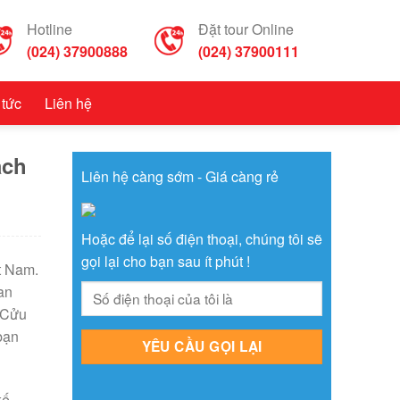
Hotline
Đặt tour Online
(024) 37900888
(024) 37900111
 tức
Liên hệ
ách
Liên hệ càng sớm - Giá càng rẻ
Hoặc để lại số điện thoại, chúng tôi sẽ
gọi lại cho bạn sau ít phút !
t Nam.
an
i Cửu
 bạn
kế