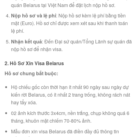
quán Belarus tại Việt Nam để đặt lịch nộp hồ sơ.
Nộp hồ sơ và lệ phí
: Nộp hồ sơ kèm lệ phí bằng tiền
mặt (Euro). Hồ sơ chỉ được xem xét sau khi thanh toán
lệ phí.
Nhận kết quả
: Đến Đại sứ quán/Tổng Lãnh sự quán đã
nộp hồ sơ để nhận visa.
2. Hồ Sơ Xin Visa Belarus
Hồ sơ chung bắt buộc:
Hộ chiếu gốc còn thời hạn ít nhất 90 ngày sau ngày dự
kiến rời Belarus, có ít nhất 2 trang trống, không rách nát
hay tẩy xóa.
02 ảnh kích thước 3x4cm, nền trắng, chụp không quá 6
tháng, khuôn mặt chiếm 70-80% ảnh.
Mẫu đơn xin visa Belarus đã điền đầy đủ thông tin