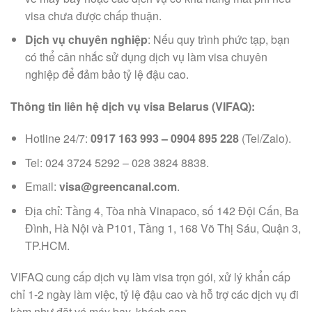
visa chưa được chấp thuận.
Dịch vụ chuyên nghiệp
: Nếu quy trình phức tạp, bạn
có thể cân nhắc sử dụng dịch vụ làm visa chuyên
nghiệp để đảm bảo tỷ lệ đậu cao.
Thông tin liên hệ dịch vụ visa Belarus (VIFAQ):
Hotline 24/7:
0917 163 993 – 0904 895 228
(Tel/Zalo).
Tel: 024 3724 5292 – 028 3824 8838.
Email:
visa@greencanal.com
.
Địa chỉ: Tầng 4, Tòa nhà Vinapaco, số 142 Đội Cấn, Ba
Đình, Hà Nội và P101, Tầng 1, 168 Võ Thị Sáu, Quận 3,
TP.HCM.
VIFAQ cung cấp dịch vụ làm visa trọn gói, xử lý khẩn cấp
chỉ 1-2 ngày làm việc, tỷ lệ đậu cao và hỗ trợ các dịch vụ đi
kèm như đặt vé máy bay, khách sạn.