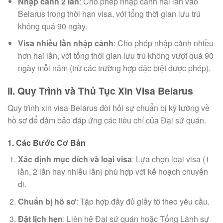
Nhập cảnh 2 lần
: Cho phép nhập cảnh hai lần vào
Belarus trong thời hạn visa, với tổng thời gian lưu trú
không quá 90 ngày.
Visa nhiều lần nhập cảnh
: Cho phép nhập cảnh nhiều
hơn hai lần, với tổng thời gian lưu trú không vượt quá 90
ngày mỗi năm (trừ các trường hợp đặc biệt được phép).
II. Quy Trình và Thủ Tục Xin Visa Belarus
Quy trình xin visa Belarus đòi hỏi sự chuẩn bị kỹ lưỡng về
hồ sơ để đảm bảo đáp ứng các tiêu chí của Đại sứ quán.
1. Các Bước Cơ Bản
Xác định mục đích và loại visa
: Lựa chọn loại visa (1
lần, 2 lần hay nhiều lần) phù hợp với kế hoạch chuyến
đi.
Chuẩn bị hồ sơ
: Tập hợp đầy đủ giấy tờ theo yêu cầu.
Đặt lịch hẹn
: Liên hệ Đại sứ quán hoặc Tổng Lãnh sự