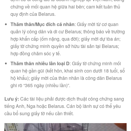
chứng về mối quan hệ giữa hai bên; cam kết tuân thủ
quy định của Belarus.
Thăm thân/Mục đích cá nhân
: Giấy mời từ cơ quan
quản lý công dân và di cư Belarus; thông báo về trường
hợp khẩn cấp (ốm nặng, qua đời); giấy mời dự tòa án;
giấy tờ chứng minh quyền sở hữu tài sản tại Belarus;
hợp đồng chăm sóc y tế.
Thăm thân nhiều lần loại D
: Giấy tờ chứng minh mối
quan hệ gần gũi (kết hôn, khai sinh con dưới 18 tuổi, sổ
hộ khẩu); giấy mời của thân nhân là công dân Belarus
ghi rõ “365 ngày (nhiều lần)”.
Lưu ý:
Các tài liệu phải được dịch thuật công chứng sang
tiếng Anh, Nga hoặc Belarus. Cán bộ lãnh sự có thể yêu
cầu bổ sung giấy tờ nếu cần thiết.