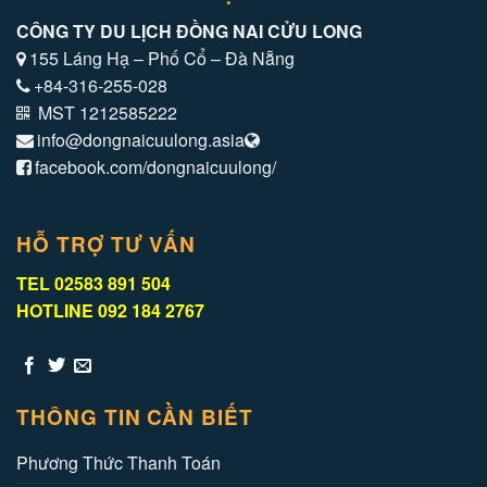
CÔNG TY DU LỊCH ĐỒNG NAI CỬU LONG
155 Láng Hạ – Phố Cổ – Đà Nẵng
+84-316-255-028
MST 1212585222
info@dongnaicuulong.asia
facebook.com/dongnaicuulong/
HỖ TRỢ TƯ VẤN
TEL 02583 891 504
HOTLINE 092 184 2767
THÔNG TIN CẦN BIẾT
Phương Thức Thanh Toán