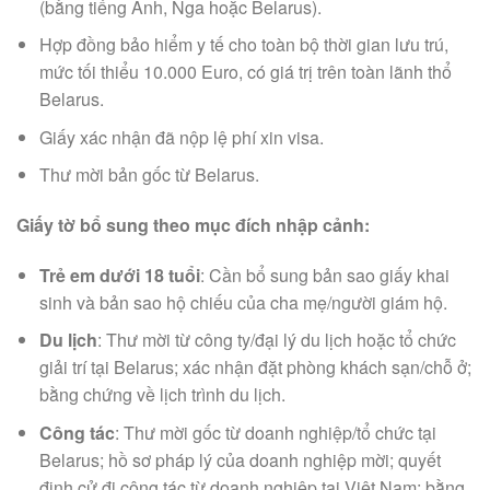
(bằng tiếng Anh, Nga hoặc Belarus).
Hợp đồng bảo hiểm y tế cho toàn bộ thời gian lưu trú,
mức tối thiểu 10.000 Euro, có giá trị trên toàn lãnh thổ
Belarus.
Giấy xác nhận đã nộp lệ phí xin visa.
Thư mời bản gốc từ Belarus.
Giấy tờ bổ sung theo mục đích nhập cảnh:
Trẻ em dưới 18 tuổi
: Cần bổ sung bản sao giấy khai
sinh và bản sao hộ chiếu của cha mẹ/người giám hộ.
Du lịch
: Thư mời từ công ty/đại lý du lịch hoặc tổ chức
giải trí tại Belarus; xác nhận đặt phòng khách sạn/chỗ ở;
bằng chứng về lịch trình du lịch.
Công tác
: Thư mời gốc từ doanh nghiệp/tổ chức tại
Belarus; hồ sơ pháp lý của doanh nghiệp mời; quyết
định cử đi công tác từ doanh nghiệp tại Việt Nam; bằng