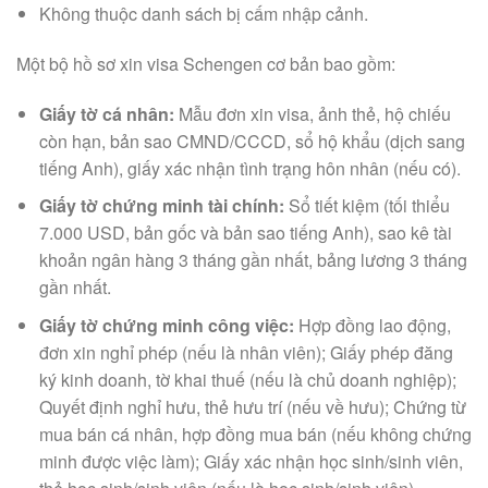
Không thuộc danh sách bị cấm nhập cảnh.
Một bộ hồ sơ xin visa Schengen cơ bản bao gồm:
Giấy tờ cá nhân:
Mẫu đơn xin visa, ảnh thẻ, hộ chiếu
còn hạn, bản sao CMND/CCCD, sổ hộ khẩu (dịch sang
tiếng Anh), giấy xác nhận tình trạng hôn nhân (nếu có).
Giấy tờ chứng minh tài chính:
Sổ tiết kiệm (tối thiểu
7.000 USD, bản gốc và bản sao tiếng Anh), sao kê tài
khoản ngân hàng 3 tháng gần nhất, bảng lương 3 tháng
gần nhất.
Giấy tờ chứng minh công việc:
Hợp đồng lao động,
đơn xin nghỉ phép (nếu là nhân viên); Giấy phép đăng
ký kinh doanh, tờ khai thuế (nếu là chủ doanh nghiệp);
Quyết định nghỉ hưu, thẻ hưu trí (nếu về hưu); Chứng từ
mua bán cá nhân, hợp đồng mua bán (nếu không chứng
minh được việc làm); Giấy xác nhận học sinh/sinh viên,