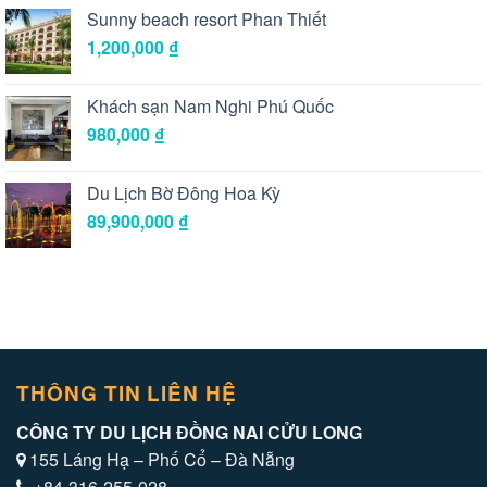
Sunny beach resort Phan Thiết
1,200,000
₫
Khách sạn Nam Nghi Phú Quốc
980,000
₫
Du Lịch Bờ Đông Hoa Kỳ
89,900,000
₫
THÔNG TIN LIÊN HỆ
CÔNG TY DU LỊCH ĐỒNG NAI CỬU LONG
155 Láng Hạ – Phố Cổ – Đà Nẵng
+84-316-255-028