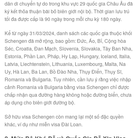
dân di chuyển tự do trong khu vực 29 quốc gia Châu Âu đã
ký kết thỏa thuận bãi bỏ biên giới nội bộ. Thời gian lưu trú
tối đa được cấp là 90 ngày trong mỗi chu kỳ 180 ngày.
Kể từ ngày 31/03/2024, danh sách các quốc gia thuộc khối
Schengen đã mở rộng, bao gồm: Đức, Áo, Bỉ, Cộng hòa
Séc, Croatia, Đan Mạch, Slovenia, Slovakia, Tây Ban Nha,
Estonia, Phần Lan, Pháp, Hy Lạp, Hungary, Iceland, Italia,
Latvia, Liechtenstein, Lithuania, Luxembourg, Malta, Na
Uy, Hà Lan, Ba Lan, Bồ Đào Nha, Thụy Điển, Thụy Sĩ,
Romania và Bulgaria. Tuy nhiên, cần lưu ý rằng việc nhập
cảnh Romania và Bulgaria bằng visa Schengen chỉ được
chấp nhận qua đường hàng không hoặc đường biển, chưa
áp dụng cho biên giới đường bộ.
Sở hữu visa Schengen còn mang lại một số đặc quyền
khác, ví dụ như miễn visa Đài Loan.