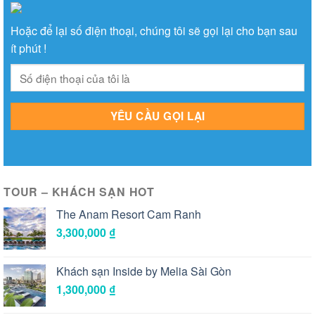
Hoặc để lại số điện thoại, chúng tôi sẽ gọi lại cho bạn sau
ít phút !
TOUR – KHÁCH SẠN HOT
The Anam Resort Cam Ranh
3,300,000
₫
Khách sạn Inside by Melia Sài Gòn
1,300,000
₫