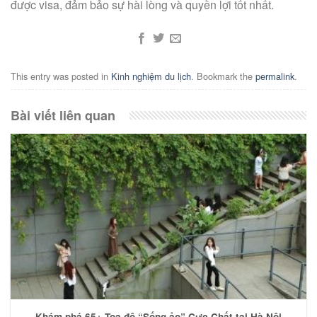
được visa, đảm bảo sự hài lòng và quyền lợi tốt nhất.
This entry was posted in
Kinh nghiệm du lịch
. Bookmark the
permalink
.
Bài viết liên quan
Khám phá 65+ Tọa độ “Sống ảo” Cực Chất tại Hà Nội