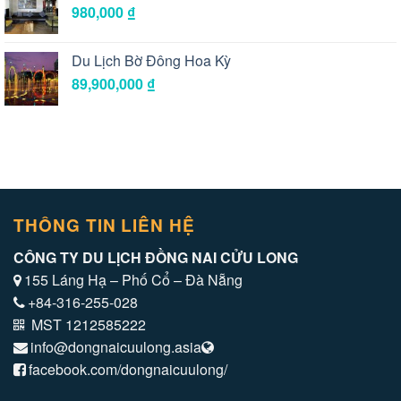
980,000
₫
Du Lịch Bờ Đông Hoa Kỳ
89,900,000
₫
THÔNG TIN LIÊN HỆ
CÔNG TY DU LỊCH ĐỒNG NAI CỬU LONG
155 Láng Hạ – Phố Cổ – Đà Nẵng
+84-316-255-028
MST 1212585222
info@dongnaicuulong.asia
facebook.com/dongnaicuulong/