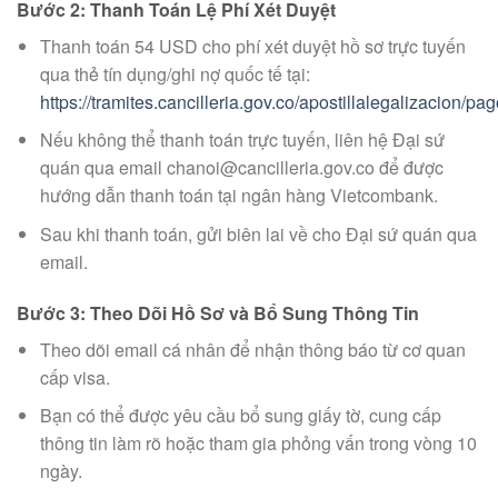
Bước 2: Thanh Toán Lệ Phí Xét Duyệt
Thanh toán 54 USD cho phí xét duyệt hồ sơ trực tuyến
qua thẻ tín dụng/ghi nợ quốc tế tại:
https://tramites.cancilleria.gov.co/apostillalegalizacion/pa
Nếu không thể thanh toán trực tuyến, liên hệ Đại sứ
quán qua email
chanoi@cancilleria.gov.co
để được
hướng dẫn thanh toán tại ngân hàng Vietcombank.
Sau khi thanh toán, gửi biên lai về cho Đại sứ quán qua
email.
Bước 3: Theo Dõi Hồ Sơ và Bổ Sung Thông Tin
Theo dõi email cá nhân để nhận thông báo từ cơ quan
cấp visa.
Bạn có thể được yêu cầu bổ sung giấy tờ, cung cấp
thông tin làm rõ hoặc tham gia phỏng vấn trong vòng 10
ngày.