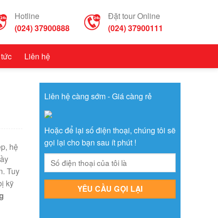
Hotline
Đặt tour Online
(024) 37900888
(024) 37900111
 tức
Liên hệ
Liên hệ càng sớm - Giá càng rẻ
Hoặc để lại số điện thoại, chúng tôi sẽ
gọi lại cho bạn sau ít phút !
ẹp, hệ
đầy
n. Tuy
ị kỹ
g