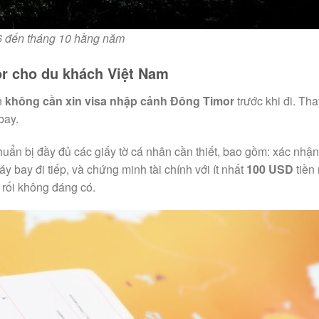
 6 đến tháng 10 hằng năm
r cho du khách Việt Nam
n
không cần xin visa nhập cảnh Đông Timor
trước khi đi. Th
bay.
uẩn bị đầy đủ các giấy tờ cá nhân cần thiết, bao gồm: xác nhận
bay đi tiếp, và chứng minh tài chính với ít nhất
100 USD
tiền 
 rối không đáng có.