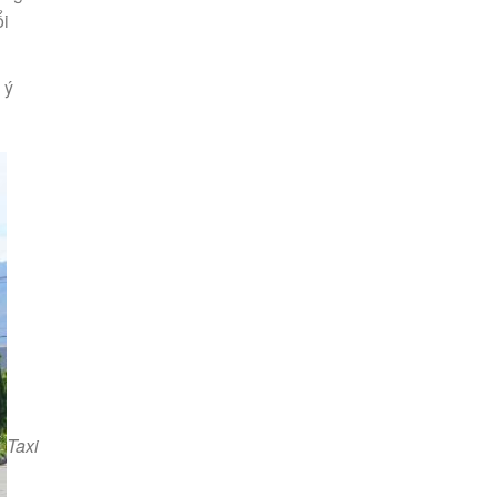
ổi
 ý
Taxi