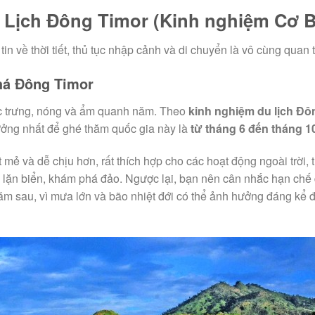
 Lịch Đông Timor (Kinh nghiệm Cơ 
in về thời tiết, thủ tục nhập cảnh và di chuyển là vô cùng quan 
há Đông Timor
ặc trưng, nóng và ẩm quanh năm. Theo
kinh nghiệm du lịch Đô
ưởng nhất để ghé thăm quốc gia này là
từ tháng 6 đến tháng 1
át mẻ và dễ chịu hơn, rất thích hợp cho các hoạt động ngoài trời,
 lặn biển, khám phá đảo. Ngược lại, bạn nên cân nhắc hạn chế 
ăm sau, vì mưa lớn và bão nhiệt đới có thể ảnh hưởng đáng kể 