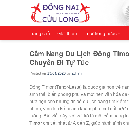
Skip
to
content
Trang chủ
Giới thiệu
Tour trong nước
Cẩm Nang Du Lịch Đông Timor
Chuyến Đi Tự Túc
Posted on
23/01/2026
by
admin
Đông Timor (Timor-Leste) là quốc gia non trẻ nằ
sinh thái biển phong phú và một nền văn hóa đa
hứa hẹn cho những tín đồ du lịch đang tìm kiếm t
nhiên, việc lên kế hoạch khám phá một đất nước 
lưỡng. Bài viết này, với vai trò là một cẩm nang
Timor
chi tiết nhất từ A đến Z, giúp hành trình c