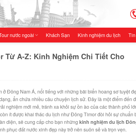
Tour nước ngoài
Khách Sạn
Kinh nghiệm du lịch
Tin
 Từ A-Z: Kinh Nghiệm Chi Tiết Cho
m ở Đông Nam Á, nổi tiếng với những bãi biển hoang sơ tuyệt đ
 dạng, ẩn chứa nhiều câu chuyện lịch sử. Đây là một điểm đến 
rải nghiệm mới mẻ, tránh xa khỏi sự ồn ào của các thành phố lớ
còn ít được khai thác du lịch như Đông Timor đòi hỏi sự chuẩn b
 toàn diện, sẽ cung cấp cho bạn những
kinh nghiệm du lịch Đôn
hinh phục đất nước xinh đẹp này trở nên suôn sẻ và trọn vẹn.