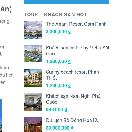
Bản)
TOUR – KHÁCH SẠN HOT
trọng.
The Anam Resort Cam Ranh
3,300,000
₫
ng
Khách sạn Inside by Melia Sài
Gòn
0
.
1,300,000
₫
 tham
Sunny beach resort Phan
du lịch
Thiết
đến
1,200,000
₫
Khách sạn Nam Nghi Phú
Quốc
980,000
₫
Du Lịch Bờ Đông Hoa Kỳ
89,900,000
₫