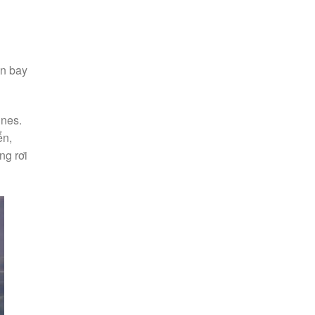
ến bay
ines.
ển,
ng rơi