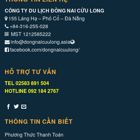
CÔNG TY DU LỊCH ĐỒNG NAI CỬU LONG
155 Láng Hạ – Phố Cổ – Đà Nẵng
+84-316-255-028
MST 1212585222
info@dongnaicuulong.asia
facebook.com/dongnaicuulong/
HỖ TRỢ TƯ VẤN
TEL 02583 891 504
HOTLINE 092 184 2767
THÔNG TIN CẦN BIẾT
Phương Thức Thanh Toán