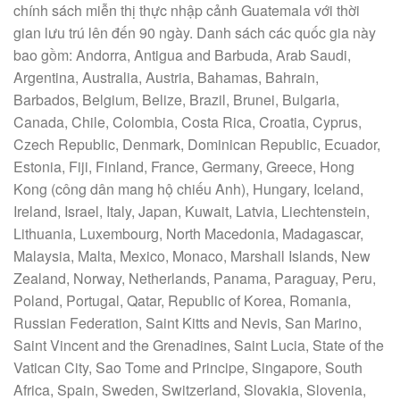
chính sách miễn thị thực nhập cảnh Guatemala với thời
gian lưu trú lên đến 90 ngày. Danh sách các quốc gia này
bao gồm: Andorra, Antigua and Barbuda, Arab Saudi,
Argentina, Australia, Austria, Bahamas, Bahrain,
Barbados, Belgium, Belize, Brazil, Brunei, Bulgaria,
Canada, Chile, Colombia, Costa Rica, Croatia, Cyprus,
Czech Republic, Denmark, Dominican Republic, Ecuador,
Estonia, Fiji, Finland, France, Germany, Greece, Hong
Kong (công dân mang hộ chiếu Anh), Hungary, Iceland,
Ireland, Israel, Italy, Japan, Kuwait, Latvia, Liechtenstein,
Lithuania, Luxembourg, North Macedonia, Madagascar,
Malaysia, Malta, Mexico, Monaco, Marshall Islands, New
Zealand, Norway, Netherlands, Panama, Paraguay, Peru,
Poland, Portugal, Qatar, Republic of Korea, Romania,
Russian Federation, Saint Kitts and Nevis, San Marino,
Saint Vincent and the Grenadines, Saint Lucia, State of the
Vatican City, Sao Tome and Principe, Singapore, South
Africa, Spain, Sweden, Switzerland, Slovakia, Slovenia,