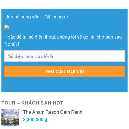
Liên hệ càng sớm - Giá càng rẻ
Hoặc để lại số điện thoại, chúng tôi sẽ gọi lại cho bạn sau
ít phút !
TOUR – KHÁCH SẠN HOT
The Anam Resort Cam Ranh
3,300,000
₫