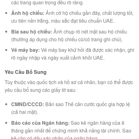
các trang quan trọng đều rõ ràng.
Ảnh hộ chiếu:
Ảnh cỡ hộ chiếu gần đây, chất lượng tốt,
ưu tiên nền trắng, màu sắc đạt tiêu chuẩn UAE.
Bìa sau hộ chiếu:
Ảnh chụp rõ nét mặt sau hộ chiếu
(thường áp dụng cho hộ chiếu cũ/có trang ghi chú).
Vé máy bay:
Vé máy bay khứ hồi đã được xác nhận, ghi
rõ ngày nhập và ngày xuất cảnh khỏi UAE.
Yêu Cầu Bổ Sung
Tùy thuộc vào quốc tịch và hồ sơ cá nhân, bạn có thể được
yêu cầu bổ sung các giấy tờ sau:
CMND/CCCD:
Bản sao Thẻ căn cước quốc gia hợp lệ
(cả hai mặt).
Báo cáo của Ngân hàng:
Sao kê ngân hàng của 6
tháng gần nhất để chứng minh khả năng tài chính. Sao
kê cần có dấu xác nhận của ngân hàng.