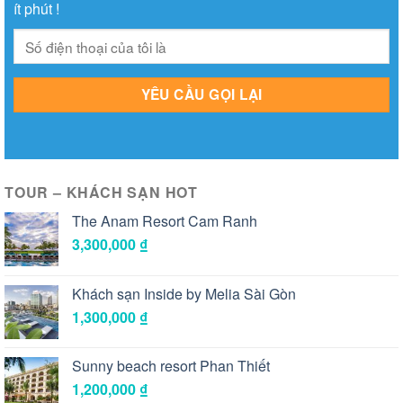
ít phút !
TOUR – KHÁCH SẠN HOT
The Anam Resort Cam Ranh
3,300,000
₫
Khách sạn Inside by Melia Sài Gòn
1,300,000
₫
Sunny beach resort Phan Thiết
1,200,000
₫