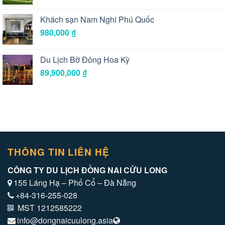
Khách sạn Nam Nghi Phú Quốc
980,000
₫
Du Lịch Bờ Đông Hoa Kỳ
89,900,000
₫
THÔNG TIN LIÊN HỆ
CÔNG TY DU LỊCH ĐỒNG NAI CỬU LONG
155 Láng Hạ – Phố Cổ – Đà Nẵng
+84-316-255-028
MST 1212585222
info@dongnaicuulong.asia