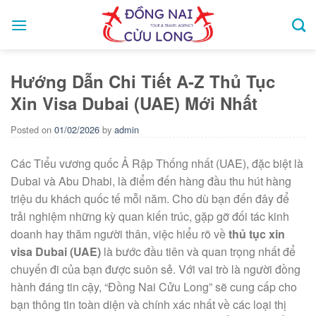
Skip
to
content
Hướng Dẫn Chi Tiết A-Z Thủ Tục
Xin Visa Dubai (UAE) Mới Nhất
Posted on
01/02/2026
by
admin
Các Tiểu vương quốc Ả Rập Thống nhất (UAE), đặc biệt là
Dubai và Abu Dhabi, là điểm đến hàng đầu thu hút hàng
triệu du khách quốc tế mỗi năm. Cho dù bạn đến đây để
trải nghiệm những kỳ quan kiến trúc, gặp gỡ đối tác kinh
doanh hay thăm người thân, việc hiểu rõ về
thủ tục xin
visa Dubai (UAE)
là bước đầu tiên và quan trọng nhất để
chuyến đi của bạn được suôn sẻ. Với vai trò là người đồng
hành đáng tin cậy, “Đồng Nai Cửu Long” sẽ cung cấp cho
bạn thông tin toàn diện và chính xác nhất về các loại thị