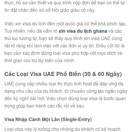
thực, hồ sơ cần thiết và quy trình nộp đơn để bạn có thể tự
tin đặt chân đến xứ sở Hồi giáo giàu có này.
Việc xin visa du lịch đến một quốc gia có thể khá phức tạp.
Tuy nhiên, nếu đã nắm rõ
xin visa du lịch ghana
và các
thủ tục tương tự, bạn sẽ thấy quy trình xin visa UAE cũng
rất rõ ràng khi làm việc với các đơn vị uy tín. Điều cốt lõi là
bạn cần xác định đúng loại visa phù hợp với mục đích và
thời gian lưu trú dự kiến của mình.
Các Loại Visa UAE Phổ Biến (30 & 60 Ngày)
UAE cung cấp nhiều loại thị thực linh hoạt để đáp ứng đa
dạng nhu cầu của du khách, từ chuyến công tác ngắn ngày
đến kỳ nghỉ dài hơi. Việc chọn đúng loại visa là bước quan
trọng giúp bạn tránh các rắc rối về sau.
Visa Nhập Cảnh Một Lần (Single-Entry)
Loại visa này lý tưởng cho những du khách có kế hoạch