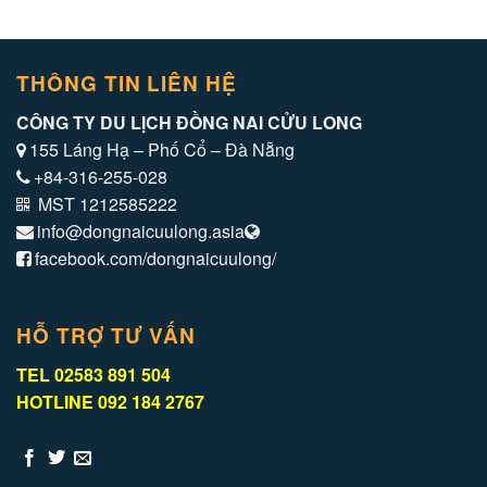
THÔNG TIN LIÊN HỆ
CÔNG TY DU LỊCH ĐỒNG NAI CỬU LONG
155 Láng Hạ – Phố Cổ – Đà Nẵng
+84-316-255-028
MST 1212585222
info@dongnaicuulong.asia
facebook.com/dongnaicuulong/
HỖ TRỢ TƯ VẤN
TEL 02583 891 504
HOTLINE 092 184 2767