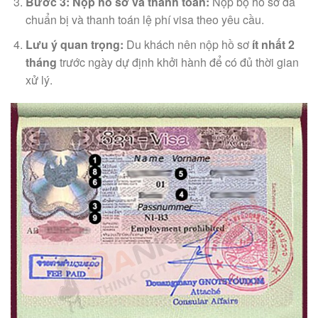
Bước 3: Nộp hồ sơ và thanh toán:
Nộp bộ hồ sơ đã
chuẩn bị và thanh toán lệ phí visa theo yêu cầu.
Lưu ý quan trọng:
Du khách nên nộp hồ sơ
ít nhất 2
tháng
trước ngày dự định khởi hành để có đủ thời gian
xử lý.