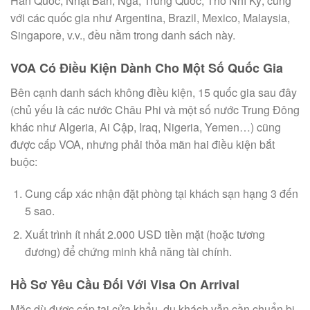
Hàn Quốc, Nhật Bản, Nga, Trung Quốc, Thổ Nhĩ Kỳ, cùng
với các quốc gia như Argentina, Brazil, Mexico, Malaysia,
Singapore, v.v., đều nằm trong danh sách này.
VOA Có Điều Kiện Dành Cho Một Số Quốc Gia
Bên cạnh danh sách không điều kiện, 15 quốc gia sau đây
(chủ yếu là các nước Châu Phi và một số nước Trung Đông
khác như Algeria, Ai Cập, Iraq, Nigeria, Yemen…) cũng
được cấp VOA, nhưng phải thỏa mãn hai điều kiện bắt
buộc:
Cung cấp xác nhận đặt phòng tại khách sạn hạng 3 đến
5 sao.
Xuất trình ít nhất 2.000 USD tiền mặt (hoặc tương
đương) để chứng minh khả năng tài chính.
Hồ Sơ Yêu Cầu Đối Với Visa On Arrival
Mặc dù được cấp tại cửa khẩu, du khách vẫn cần chuẩn bị