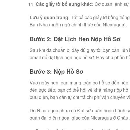
Các giấy tờ bổ sung khác:
Cơ quan lãnh sự c
Lưu ý quan trọng:
Tất cả các giấy tờ bằng tiến
Ban Nha (ngôn ngữ chính thức của Nicaragua).
Bước 2: Đặt Lịch Hẹn Nộp Hồ Sơ
Sau khi đã chuẩn bị đầy đủ giấy tờ, bạn cần liê
email để đặt lịch hẹn nộp hồ sơ. Hãy chờ phản hồ
Bước 3: Nộp Hồ Sơ
Vào ngày hẹn, bạn mang toàn bộ hồ sơ đến nộp t
đến trực tiếp, bạn có thể hỏi về khả năng nộp hồ
bưu điện, bạn cần tự chi trả chi phí vận chuyển
Do Nicaragua chưa có Đại sứ quán hoặc Lãnh sự 
quan đại diện ngoại giao của Nicaragua ở Châu Á