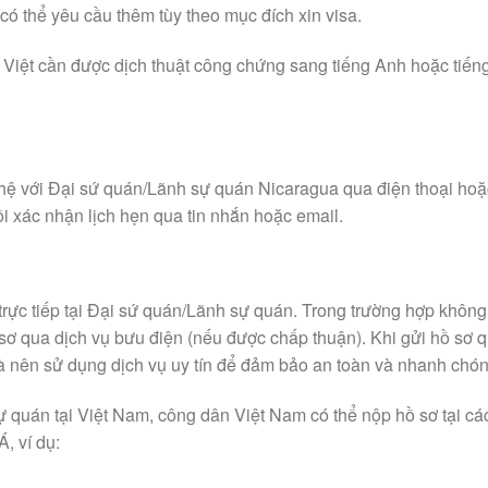
ó thể yêu cầu thêm tùy theo mục đích xin visa.
g Việt cần được dịch thuật công chứng sang tiếng Anh hoặc tiến
n hệ với Đại sứ quán/Lãnh sự quán Nicaragua qua điện thoại hoặ
i xác nhận lịch hẹn qua tin nhắn hoặc email.
rực tiếp tại Đại sứ quán/Lãnh sự quán. Trong trường hợp không
 sơ qua dịch vụ bưu điện (nếu được chấp thuận). Khi gửi hồ sơ 
 và nên sử dụng dịch vụ uy tín để đảm bảo an toàn và nhanh chón
quán tại Việt Nam, công dân Việt Nam có thể nộp hồ sơ tại cá
, ví dụ: