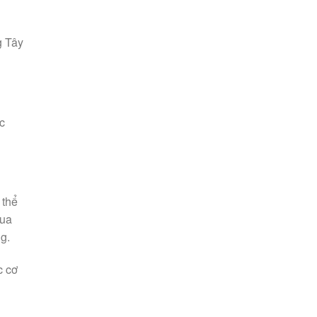
g Tây
c
 thể
qua
g.
c cơ