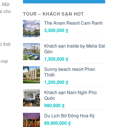
. Một
ãi cho
TOUR – KHÁCH SẠN HOT
The Anam Resort Cam Ranh
3,300,000
₫
ó thời
Khách sạn Inside by Melia Sài
Gòn
1,300,000
₫
 mại
Sunny beach resort Phan
Thiết
1,200,000
₫
Khách sạn Nam Nghi Phú
Quốc
980,000
₫
Du Lịch Bờ Đông Hoa Kỳ
89,900,000
₫