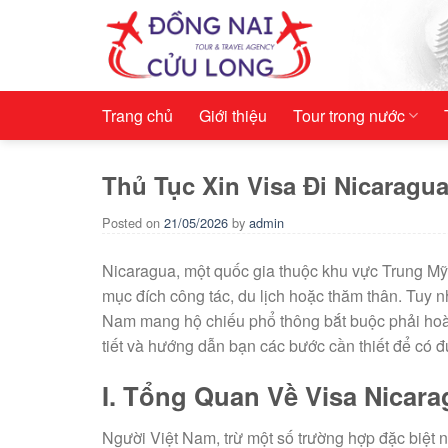
Skip
to
content
Trang chủ
Giới thiệu
Tour trong nước
Thủ Tục Xin Visa Đi Nicaragu
Posted on
21/05/2026
by
admin
Nicaragua, một quốc gia thuộc khu vực Trung Mỹ
mục đích công tác, du lịch hoặc thăm thân. Tuy n
Nam mang hộ chiếu phổ thông bắt buộc phải hoàn t
tiết và hướng dẫn bạn các bước cần thiết để có đư
I. Tổng Quan Về Visa Nicar
Người Việt Nam, trừ một số trường hợp đặc biệt 