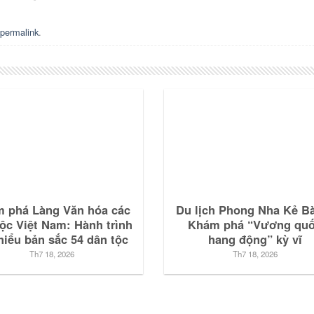
permalink
.
 phá Làng Văn hóa các
Du lịch Phong Nha Kẻ B
tộc Việt Nam: Hành trình
Khám phá “Vương qu
hiểu bản sắc 54 dân tộc
hang động” kỳ vĩ
Th7 18, 2026
Th7 18, 2026