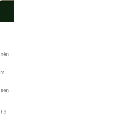
 nên
ấm
tiến
 hội