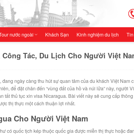
Tour nước ngoài
Khách Sạn
Kinh nghiệm du lịch
Tin
a Công Tác, Du Lịch Cho Người Việt N
, đang ngày càng thu hút sự quan tâm của du khách Việt Nam 
hiên, để đặt chân đến “vùng đất của hồ và núi lửa” này, người Vi
ất thủ tục xin visa Nicaragua. Bài viết này sẽ cung cấp thông 
ợc thị thực một cách thuận lợi nhất.
agua Cho Người Việt Nam
như có quốc tịch kép thuộc quốc gia được miễn thị thực hoặc đa