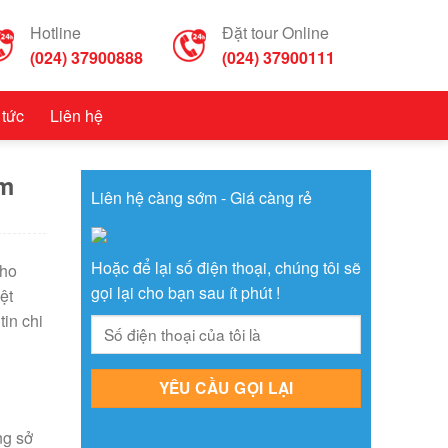
Hotline
Đặt tour Online
(024) 37900888
(024) 37900111
 tức
Liên hệ
am
Liên hệ càng sớm - Giá càng rẻ
Hoặc để lại số điện thoại, chúng tôi sẽ
cho
gọi lại cho bạn sau ít phút !
ệt
tin chi
ng sở