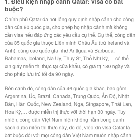
1. Điều kiện nhập cảnh Qatar: Visa có bắt
buộc?
Chính phủ Qatar đã nới lỏng quy định nhập cảnh cho công
dân của 80 quốc gia, cho phép họ nhập cảnh mà không
cần visa nếu đáp ứng các yêu cầu cụ thể. Cụ thể, công dân
của 35 quốc gia thuộc Liên minh Châu Âu (trừ Ireland và
Anh), cùng các quốc gia như Antigua và Barbuda,
Bahamas, Iceland, Na Uy, Thụy Sĩ, Thổ Nhĩ Kỳ,… có thể
xin giấy miễn thị thực tại cửa khẩu, có giá trị 180 ngày và
cho phép lưu trú tối đa 90 ngày.
Bên cạnh đó, công dân của 46 quốc gia khác, bao gồm
Argentina, Úc, Brazil, Canada, Trung Quốc, Ấn Độ, Nhật
Bản, Hàn Quốc, New Zealand, Nga, Singapore, Thái Lan,
Hoa Kỳ,… được miễn thị thực với thời hạn 30 ngày. Tuy
nhiên, công dân Việt Nam hiện không nằm trong danh
sách được miễn thị thực này, do đó, việc xin visa Qatar là
bắt buộc đối với mọi công dân Việt Nam muốn nhập cảnh