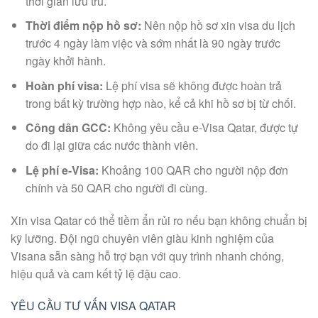
thời gian lưu trú.
Thời điểm nộp hồ sơ:
Nên nộp hồ sơ xin visa du lịch
trước 4 ngày làm việc và sớm nhất là 90 ngày trước
ngày khởi hành.
Hoàn phí visa:
Lệ phí visa sẽ không được hoàn trả
trong bất kỳ trường hợp nào, kể cả khi hồ sơ bị từ chối.
Công dân GCC:
Không yêu cầu e-Visa Qatar, được tự
do đi lại giữa các nước thành viên.
Lệ phí e-Visa:
Khoảng 100 QAR cho người nộp đơn
chính và 50 QAR cho người đi cùng.
Xin visa Qatar có thể tiềm ẩn rủi ro nếu bạn không chuẩn bị
kỹ lưỡng. Đội ngũ chuyên viên giàu kinh nghiệm của
Visana sẵn sàng hỗ trợ bạn với quy trình nhanh chóng,
hiệu quả và cam kết tỷ lệ đậu cao.
YÊU CẦU TƯ VẤN VISA QATAR