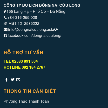
CÔNG TY DU LỊCH ĐỒNG NAI CỬU LONG
155 Láng Hạ – Phố Cổ – Đà Nẵng
+84-316-255-028
MST 1212585222
info@dongnaicuulong.asia
facebook.com/dongnaicuulong/
HỖ TRỢ TƯ VẤN
TEL 02583 891 504
HOTLINE 092 184 2767
THÔNG TIN CẦN BIẾT
Phương Thức Thanh Toán