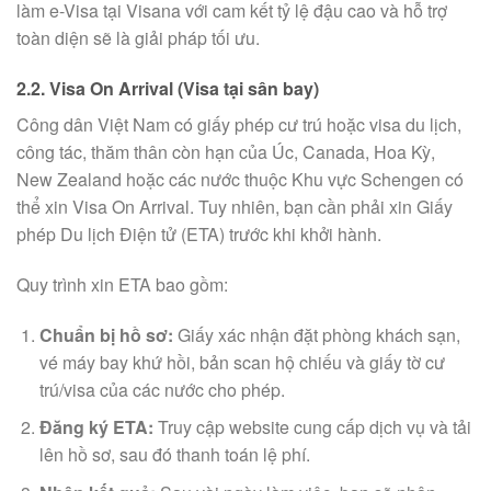
làm e-Visa tại Visana với cam kết tỷ lệ đậu cao và hỗ trợ
toàn diện sẽ là giải pháp tối ưu.
2.2. Visa On Arrival (Visa tại sân bay)
Công dân Việt Nam có giấy phép cư trú hoặc visa du lịch,
công tác, thăm thân còn hạn của Úc, Canada, Hoa Kỳ,
New Zealand hoặc các nước thuộc Khu vực Schengen có
thể xin Visa On Arrival. Tuy nhiên, bạn cần phải xin Giấy
phép Du lịch Điện tử (ETA) trước khi khởi hành.
Quy trình xin ETA bao gồm:
Chuẩn bị hồ sơ:
Giấy xác nhận đặt phòng khách sạn,
vé máy bay khứ hồi, bản scan hộ chiếu và giấy tờ cư
trú/visa của các nước cho phép.
Đăng ký ETA:
Truy cập website cung cấp dịch vụ và tải
lên hồ sơ, sau đó thanh toán lệ phí.