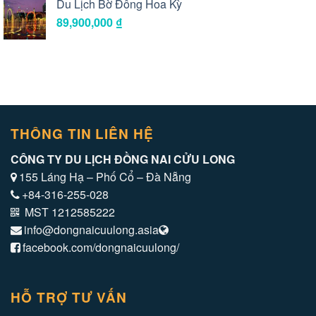
Du Lịch Bờ Đông Hoa Kỳ
89,900,000
₫
THÔNG TIN LIÊN HỆ
CÔNG TY DU LỊCH ĐỒNG NAI CỬU LONG
155 Láng Hạ – Phố Cổ – Đà Nẵng
+84-316-255-028
MST 1212585222
info@dongnaicuulong.asia
facebook.com/dongnaicuulong/
HỖ TRỢ TƯ VẤN