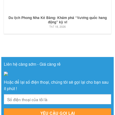
Du lịch Phong Nha Kẻ Bàng: Khám phá “Vương quốc hang
động” kỳ vĩ
Th7 18, 2026
Liên hệ càng sớm - Giá càng rẻ
Hoặc để lại số điện thoại, chúng tôi sẽ gọi lại cho bạn sau
ít phút !