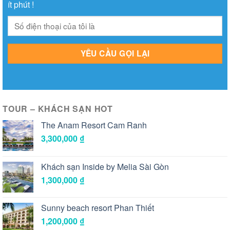
ít phút !
TOUR – KHÁCH SẠN HOT
The Anam Resort Cam Ranh
3,300,000
₫
Khách sạn Inside by Melia Sài Gòn
1,300,000
₫
Sunny beach resort Phan Thiết
1,200,000
₫