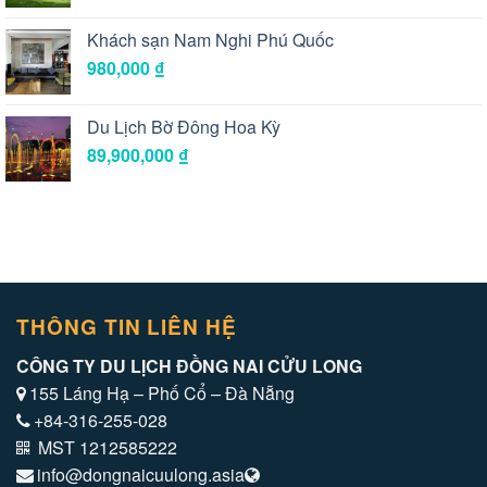
Khách sạn Nam Nghi Phú Quốc
980,000
₫
Du Lịch Bờ Đông Hoa Kỳ
89,900,000
₫
THÔNG TIN LIÊN HỆ
CÔNG TY DU LỊCH ĐỒNG NAI CỬU LONG
155 Láng Hạ – Phố Cổ – Đà Nẵng
+84-316-255-028
MST 1212585222
info@dongnaicuulong.asia