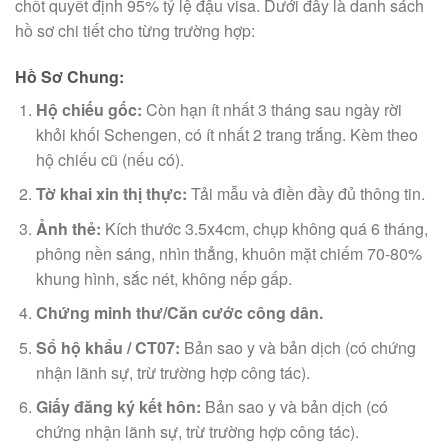
chốt quyết định 95% tỷ lệ đậu visa. Dưới đây là danh sách
hồ sơ chi tiết cho từng trường hợp:
Hồ Sơ Chung:
Hộ chiếu gốc:
Còn hạn ít nhất 3 tháng sau ngày rời
khỏi khối Schengen, có ít nhất 2 trang trắng. Kèm theo
hộ chiếu cũ (nếu có).
Tờ khai xin thị thực:
Tải mẫu và điền đầy đủ thông tin.
Ảnh thẻ:
Kích thước 3.5x4cm, chụp không quá 6 tháng,
phông nền sáng, nhìn thẳng, khuôn mặt chiếm 70-80%
khung hình, sắc nét, không nếp gấp.
Chứng minh thư/Căn cước công dân.
Sổ hộ khẩu / CT07:
Bản sao y và bản dịch (có chứng
nhận lãnh sự, trừ trường hợp công tác).
Giấy đăng ký kết hôn:
Bản sao y và bản dịch (có
chứng nhận lãnh sự, trừ trường hợp công tác).