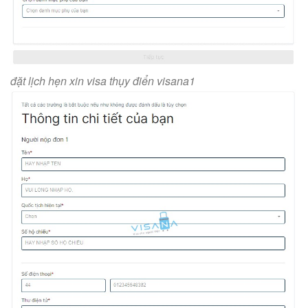
đặt lịch hẹn xin visa thụy điển visana1