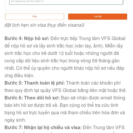
đặt lịch hẹn xin visa thụy điển visana3
Bước 4: Nộp hồ sơ:
Đến trực tiếp Trung tâm VFS Global
để nộp hồ sơ và lấy sinh trắc học (vân tay, ảnh). Miễn lấy
sinh trắc học cho trẻ dưới 12 tuổi hoặc những người đã
cung cấp dữ liệu sinh trắc học trong vòng 59 tháng gần
nhất. Có thể ủy quyền cho người khác nộp hồ sơ nếu đáp
ứng điều kiện.
Bước 5: Thanh toán lệ phí:
Thanh toán các khoản phí
theo quy định tại quầy VFS Global bằng tiền mặt hoặc thẻ.
Bước 6: Theo dõi hồ sơ:
Bạn sẽ nhận được email thông
báo khi hồ sơ được trả về. Bạn cũng có thể tra cứu tình
trạng hồ sơ trực tuyến qua mã tham chiếu trên hóa đơn và
ngày sinh.
Bước 7: Nhận lại hộ chiếu và visa:
Đến Trung tâm VFS