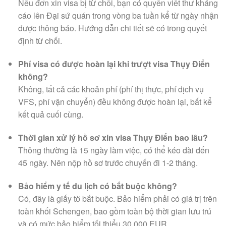
Nếu đơn xin visa bị từ chối, bạn có quyền viết thư kháng
cáo lên Đại sứ quán trong vòng ba tuần kể từ ngày nhận
được thông báo. Hướng dẫn chi tiết sẽ có trong quyết
định từ chối.
Phí visa có được hoàn lại khi trượt visa Thụy Điển
không?
Không, tất cả các khoản phí (phí thị thực, phí dịch vụ
VFS, phí vận chuyển) đều không được hoàn lại, bất kể
kết quả cuối cùng.
Thời gian xử lý hồ sơ xin visa Thụy Điển bao lâu?
Thông thường là 15 ngày làm việc, có thể kéo dài đến
45 ngày. Nên nộp hồ sơ trước chuyến đi 1-2 tháng.
Bảo hiểm y tế du lịch có bắt buộc không?
Có, đây là giấy tờ bắt buộc. Bảo hiểm phải có giá trị trên
toàn khối Schengen, bao gồm toàn bộ thời gian lưu trú
và có mức bảo hiểm tối thiểu 30.000 EUR.