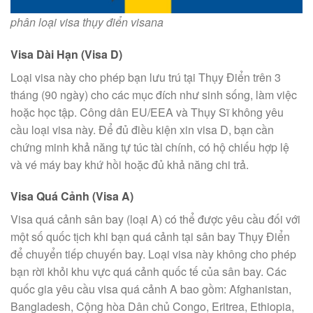
phân loại visa thụy điển visana
Visa Dài Hạn (Visa D)
Loại visa này cho phép bạn lưu trú tại Thụy Điển trên 3
tháng (90 ngày) cho các mục đích như sinh sống, làm việc
hoặc học tập. Công dân EU/EEA và Thụy Sĩ không yêu
cầu loại visa này. Để đủ điều kiện xin visa D, bạn cần
chứng minh khả năng tự túc tài chính, có hộ chiếu hợp lệ
và vé máy bay khứ hồi hoặc đủ khả năng chi trả.
Visa Quá Cảnh (Visa A)
Visa quá cảnh sân bay (loại A) có thể được yêu cầu đối với
một số quốc tịch khi bạn quá cảnh tại sân bay Thụy Điển
để chuyển tiếp chuyến bay. Loại visa này không cho phép
bạn rời khỏi khu vực quá cảnh quốc tế của sân bay. Các
quốc gia yêu cầu visa quá cảnh A bao gồm: Afghanistan,
Bangladesh, Cộng hòa Dân chủ Congo, Eritrea, Ethiopia,