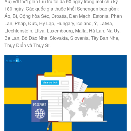
Âu) với thời gian lưu trú tối đa 90 ngày trong mỗi chu kỳ
180 ngày. Các quốc gia thuộc khối Schengen bao gồm:
Áo, Bỉ, Cộng hòa Séc, Croatia, Đan Mạch, Estonia, Phần
Lan, Pháp, Đức, Hy Lạp, Hungary, Iceland, Ý, Latvia,
Liechtenstein, Litva, Luxembourg, Malta, Hà Lan, Na Uy,
Ba Lan, Bồ Đào Nha, Slovakia, Slovenia, Tây Ban Nha,
Thụy Điển và Thụy Sĩ.