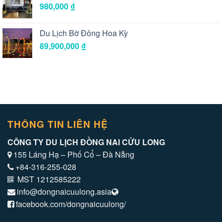
980,000
₫
Du Lịch Bờ Đông Hoa Kỳ
89,900,000
₫
THÔNG TIN LIÊN HỆ
CÔNG TY DU LỊCH ĐỒNG NAI CỬU LONG
155 Láng Hạ – Phố Cổ – Đà Nẵng
+84-316-255-028
MST 1212585222
info@dongnaicuulong.asia
facebook.com/dongnaicuulong/