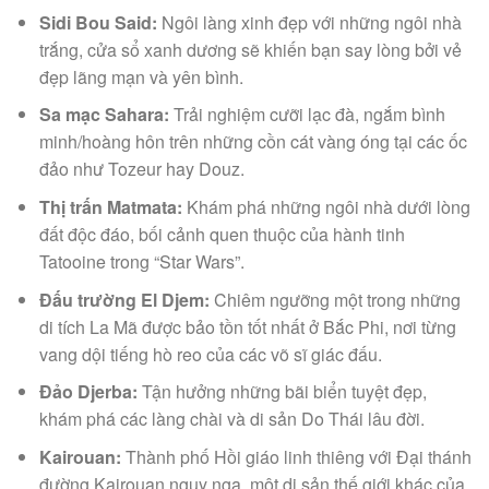
Sidi Bou Said:
Ngôi làng xinh đẹp với những ngôi nhà
trắng, cửa sổ xanh dương sẽ khiến bạn say lòng bởi vẻ
đẹp lãng mạn và yên bình.
Sa mạc Sahara:
Trải nghiệm cưỡi lạc đà, ngắm bình
minh/hoàng hôn trên những cồn cát vàng óng tại các ốc
đảo như Tozeur hay Douz.
Thị trấn Matmata:
Khám phá những ngôi nhà dưới lòng
đất độc đáo, bối cảnh quen thuộc của hành tinh
Tatooine trong “Star Wars”.
Đấu trường El Djem:
Chiêm ngưỡng một trong những
di tích La Mã được bảo tồn tốt nhất ở Bắc Phi, nơi từng
vang dội tiếng hò reo của các võ sĩ giác đấu.
Đảo Djerba:
Tận hưởng những bãi biển tuyệt đẹp,
khám phá các làng chài và di sản Do Thái lâu đời.
Kairouan:
Thành phố Hồi giáo linh thiêng với Đại thánh
đường Kairouan nguy nga, một di sản thế giới khác của