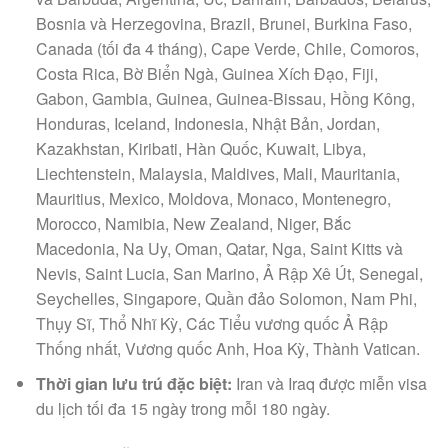
Bosnia và Herzegovina, Brazil, Brunei, Burkina Faso,
Canada (tối đa 4 tháng), Cape Verde, Chile, Comoros,
Costa Rica, Bờ Biển Ngà, Guinea Xích Đạo, Fiji,
Gabon, Gambia, Guinea, Guinea-Bissau, Hồng Kông,
Honduras, Iceland, Indonesia, Nhật Bản, Jordan,
Kazakhstan, Kiribati, Hàn Quốc, Kuwait, Libya,
Liechtenstein, Malaysia, Maldives, Mali, Mauritania,
Mauritius, Mexico, Moldova, Monaco, Montenegro,
Morocco, Namibia, New Zealand, Niger, Bắc
Macedonia, Na Uy, Oman, Qatar, Nga, Saint Kitts và
Nevis, Saint Lucia, San Marino, Ả Rập Xê Út, Senegal,
Seychelles, Singapore, Quần đảo Solomon, Nam Phi,
Thụy Sĩ, Thổ Nhĩ Kỳ, Các Tiểu vương quốc Ả Rập
Thống nhất, Vương quốc Anh, Hoa Kỳ, Thành Vatican.
Thời gian lưu trú đặc biệt:
Iran và Iraq được miễn visa
du lịch tối đa 15 ngày trong mỗi 180 ngày.