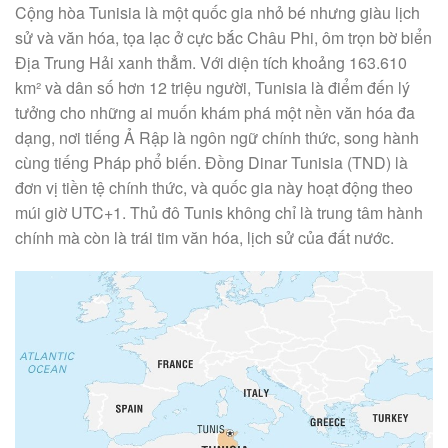
Cộng hòa Tunisia là một quốc gia nhỏ bé nhưng giàu lịch
sử và văn hóa, tọa lạc ở cực bắc Châu Phi, ôm trọn bờ biển
Địa Trung Hải xanh thẳm. Với diện tích khoảng 163.610
km² và dân số hơn 12 triệu người, Tunisia là điểm đến lý
tưởng cho những ai muốn khám phá một nền văn hóa đa
dạng, nơi tiếng Ả Rập là ngôn ngữ chính thức, song hành
cùng tiếng Pháp phổ biến. Đồng Dinar Tunisia (TND) là
đơn vị tiền tệ chính thức, và quốc gia này hoạt động theo
múi giờ UTC+1. Thủ đô Tunis không chỉ là trung tâm hành
chính mà còn là trái tim văn hóa, lịch sử của đất nước.