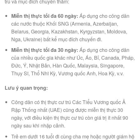
trú và mục đích chuyến thăm:
Miễn thị thực tối đa 60 ngày:
Áp dụng cho công dân
các nước thuộc Khối SNG (Armenia, Azerbaijan,
Belarus, Georgia, Kazakhstan, Kyrgyzstan, Moldova,
Nga, Ukraine) bất kể mục đích chuyến đi.
Miễn thị thực tối đa 30 ngày:
Áp dụng cho công dân
của nhiều quốc gia khác như Úc, Áo, Bỉ, Canada, Pháp,
Đức, Ý, Nhật Bản, Hàn Quốc, Malaysia, Singapore,
Thụy Sĩ, Thổ Nhĩ Kỳ, Vương quốc Anh, Hoa Kỳ, v.v.
Lưu ý quan trọng:
Công dân có thị thực cư trú Các Tiểu Vương quốc Ả
Rập Thống nhất (UAE) cũng được miễn thị thực 30
ngày, với điều kiện thị thực cư trú còn giá trị ít nhất 90
ngày sau khi nhập cảnh.
Trẻ em dưới 16 tuổi đi cùng cha mẹ hoặc người giám hộ