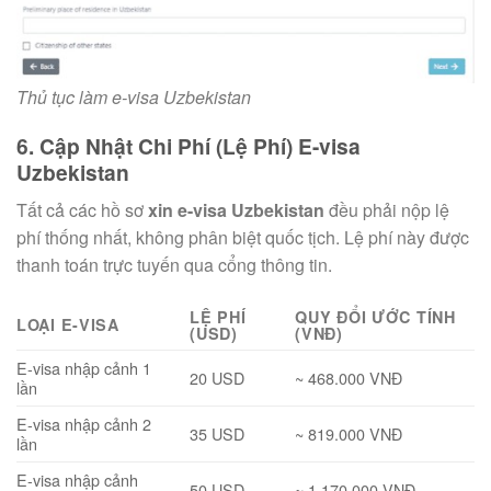
Thủ tục làm e-visa Uzbekistan
6. Cập Nhật Chi Phí (Lệ Phí) E-visa
Uzbekistan
Tất cả các hồ sơ
xin e-visa Uzbekistan
đều phải nộp lệ
phí thống nhất, không phân biệt quốc tịch. Lệ phí này được
thanh toán trực tuyến qua cổng thông tin.
LỆ PHÍ
QUY ĐỔI ƯỚC TÍNH
LOẠI E-VISA
(USD)
(VNĐ)
E-visa nhập cảnh 1
20 USD
~ 468.000 VNĐ
lần
E-visa nhập cảnh 2
35 USD
~ 819.000 VNĐ
lần
E-visa nhập cảnh
50 USD
~ 1.170.000 VNĐ