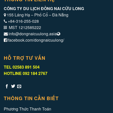
CÔNG TY DU LỊCH ĐỒNG NAI CỬU LONG
155 Láng Hạ – Phố Cổ – Đà Nẵng
+84-316-255-028
MST 1212585222
info@dongnaicuulong.asia
facebook.com/dongnaicuulong/
HỖ TRỢ TƯ VẤN
TEL 02583 891 504
HOTLINE 092 184 2767
THÔNG TIN CẦN BIẾT
Phương Thức Thanh Toán