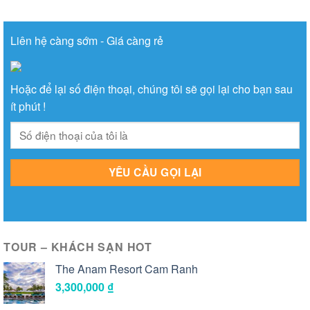
Liên hệ càng sớm - Giá càng rẻ
Hoặc để lại số điện thoại, chúng tôi sẽ gọi lại cho bạn sau
ít phút !
TOUR – KHÁCH SẠN HOT
The Anam Resort Cam Ranh
3,300,000
₫