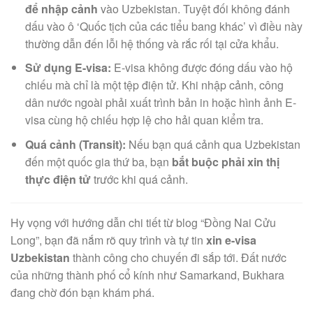
để nhập cảnh
vào Uzbekistan. Tuyệt đối không đánh
dấu vào ô ‘Quốc tịch của các tiểu bang khác’ vì điều này
thường dẫn đến lỗi hệ thống và rắc rối tại cửa khẩu.
Sử dụng E-visa:
E-visa không được đóng dấu vào hộ
chiếu mà chỉ là một tệp điện tử. Khi nhập cảnh, công
dân nước ngoài phải xuất trình bản in hoặc hình ảnh E-
visa cùng hộ chiếu hợp lệ cho hải quan kiểm tra.
Quá cảnh (Transit):
Nếu bạn quá cảnh qua Uzbekistan
đến một quốc gia thứ ba, bạn
bắt buộc phải xin thị
thực điện tử
trước khi quá cảnh.
Hy vọng với hướng dẫn chi tiết từ blog “Đồng Nai Cửu
Long”, bạn đã nắm rõ quy trình và tự tin
xin e-visa
Uzbekistan
thành công cho chuyến đi sắp tới. Đất nước
của những thành phố cổ kính như Samarkand, Bukhara
đang chờ đón bạn khám phá.