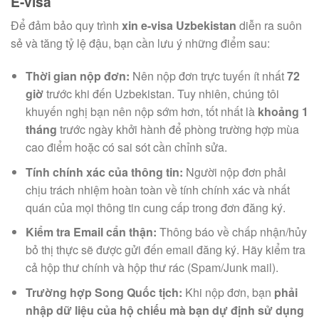
E-visa
Để đảm bảo quy trình
xin e-visa Uzbekistan
diễn ra suôn
sẻ và tăng tỷ lệ đậu, bạn cần lưu ý những điểm sau:
Thời gian nộp đơn:
Nên nộp đơn trực tuyến ít nhất
72
giờ
trước khi đến Uzbekistan. Tuy nhiên, chúng tôi
khuyến nghị bạn nên nộp sớm hơn, tốt nhất là
khoảng 1
tháng
trước ngày khởi hành để phòng trường hợp mùa
cao điểm hoặc có sai sót cần chỉnh sửa.
Tính chính xác của thông tin:
Người nộp đơn phải
chịu trách nhiệm hoàn toàn về tính chính xác và nhất
quán của mọi thông tin cung cấp trong đơn đăng ký.
Kiểm tra Email cẩn thận:
Thông báo về chấp nhận/hủy
bỏ thị thực sẽ được gửi đến email đăng ký. Hãy kiểm tra
cả hộp thư chính và hộp thư rác (Spam/Junk mail).
Trường hợp Song Quốc tịch:
Khi nộp đơn, bạn
phải
nhập dữ liệu của hộ chiếu mà bạn dự định sử dụng