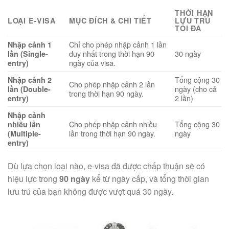
THỜI HẠN
LOẠI E-VISA
MỤC ĐÍCH & CHI TIẾT
LƯU TRÚ
TỐI ĐA
Chỉ cho phép nhập cảnh 1 lần
Nhập cảnh 1
duy nhất trong thời hạn 90
30 ngày
lần (Single-
ngày của visa.
entry)
Tổng cộng 30
Nhập cảnh 2
Cho phép nhập cảnh 2 lần
ngày (cho cả
lần (Double-
trong thời hạn 90 ngày.
2 lần)
entry)
Nhập cảnh
Cho phép nhập cảnh nhiều
Tổng cộng 30
nhiều lần
lần trong thời hạn 90 ngày.
ngày
(Multiple-
entry)
Dù lựa chọn loại nào, e-visa đã được chấp thuận sẽ có
hiệu lực trong
90 ngày
kể từ ngày cấp, và tổng thời gian
lưu trú của bạn không được vượt quá 30 ngày.