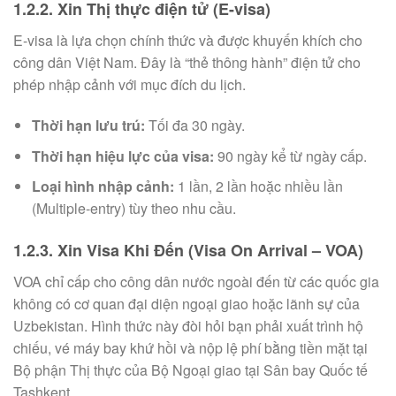
1.2.2. Xin Thị thực điện tử (E-visa)
E-visa là lựa chọn chính thức và được khuyến khích cho
công dân Việt Nam. Đây là “thẻ thông hành” điện tử cho
phép nhập cảnh với mục đích du lịch.
Thời hạn lưu trú:
Tối đa 30 ngày.
Thời hạn hiệu lực của visa:
90 ngày kể từ ngày cấp.
Loại hình nhập cảnh:
1 lần, 2 lần hoặc nhiều lần
(Multiple-entry) tùy theo nhu cầu.
1.2.3. Xin Visa Khi Đến (Visa On Arrival – VOA)
VOA chỉ cấp cho công dân nước ngoài đến từ các quốc gia
không có cơ quan đại diện ngoại giao hoặc lãnh sự của
Uzbekistan. Hình thức này đòi hỏi bạn phải xuất trình hộ
chiếu, vé máy bay khứ hồi và nộp lệ phí bằng tiền mặt tại
Bộ phận Thị thực của Bộ Ngoại giao tại Sân bay Quốc tế
Tashkent.