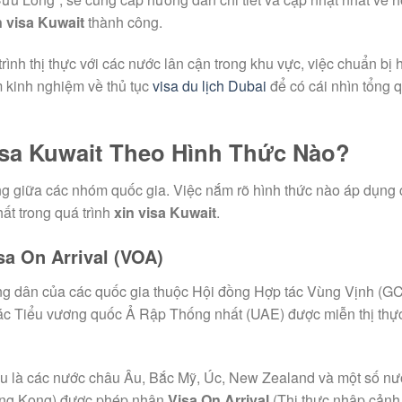
n visa Kuwait
thành công.
ình thị thực với các nước lân cận trong khu vực, việc chuẩn bị 
m kinh nghiệm về thủ tục
visa du lịch Dubai
để có cái nhìn tổng 
isa Kuwait Theo Hình Thức Nào?
àng giữa các nhóm quốc gia. Việc nắm rõ hình thức nào áp dụng
ất trong quá trình
xin visa Kuwait
.
sa On Arrival (VOA)
công dân của các quốc gia thuộc Hội đồng Hợp tác Vùng Vịnh (G
ác Tiểu vương quốc Ả Rập Thống nhất (UAE) được miễn thị thự
ếu là các nước châu Âu, Bắc Mỹ, Úc, New Zealand và một số n
ong Kong) được phép nhận
Visa On Arrival
(Thị thực nhập cảnh 