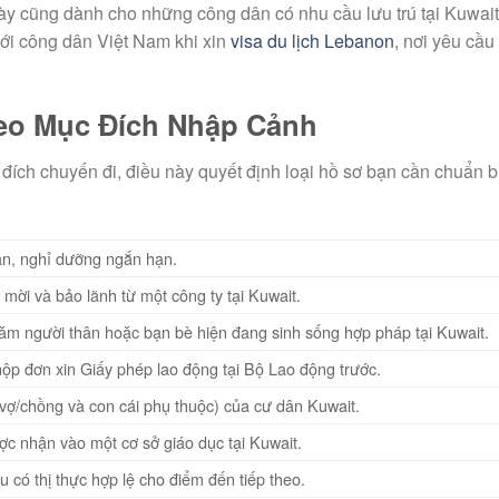
này cũng dành cho những công dân có nhu cầu lưu trú tại Kuwait
với công dân Việt Nam khi xin
visa du lịch Lebanon
, nơi yêu cầu
heo Mục Đích Nhập Cảnh
đích chuyến đi, điều này quyết định loại hồ sơ bạn cần chuẩn bị
an, nghỉ dưỡng ngắn hạn.
 mời và bảo lãnh từ một công ty tại Kuwait.
ăm người thân hoặc bạn bè hiện đang sinh sống hợp pháp tại Kuwait.
nộp đơn xin Giấy phép lao động tại Bộ Lao động trước.
(vợ/chồng và con cái phụ thuộc) của cư dân Kuwait.
ợc nhận vào một cơ sở giáo dục tại Kuwait.
 có thị thực hợp lệ cho điểm đến tiếp theo.