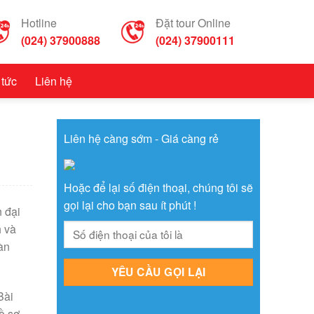
Hotline
Đặt tour Online
(024) 37900888
(024) 37900111
 tức
Liên hệ
Liên hệ càng sớm - Giá càng rẻ
Hoặc để lại số điện thoại, chúng tôi sẽ
gọi lại cho bạn sau ít phút !
 đại
h và
àn
Bài
ồ sơ,