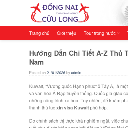
Skip
to
content
Trang chủ
Giới thiệu
Tour trong nước
Hướng Dẫn Chi Tiết A-Z Thủ T
Nam
Posted on
21/01/2026
by
admin
Kuwait, “Vương quốc Hạnh phúc” ở Tây Á, là một 
và văn hóa Ả Rập truyền thống. Quốc gia giàu có
những công trình xa hoa. Tuy nhiên, để khám ph
thành thủ tục
xin visa Kuwait
phù hợp.
Do chính sách thị thực khá nghiêm ngặt, việc chu
viết này, được biên soạn bởi đội ngũ “Đồng Nai C