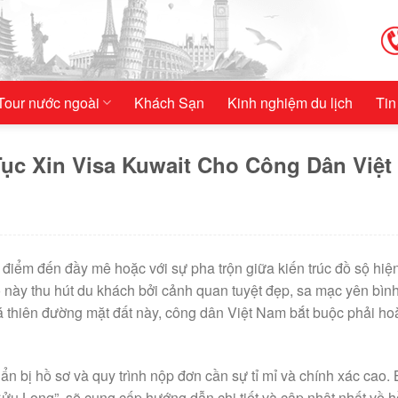
Tour nước ngoài
Khách Sạn
Kinh nghiệm du lịch
Tin
ục Xin Visa Kuwait Cho Công Dân Việt
điểm đến đầy mê hoặc với sự pha trộn giữa kiến trúc đồ sộ hiện
 này thu hút du khách bởi cảnh quan tuyệt đẹp, sa mạc yên bìn
á thiên đường mặt đất này, công dân Việt Nam bắt buộc phải ho
ẩn bị hồ sơ và quy trình nộp đơn cần sự tỉ mỉ và chính xác cao. 
ửu Long”, sẽ cung cấp hướng dẫn chi tiết và cập nhật nhất về h