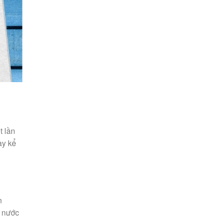
t lần
ày kể
n
à nước