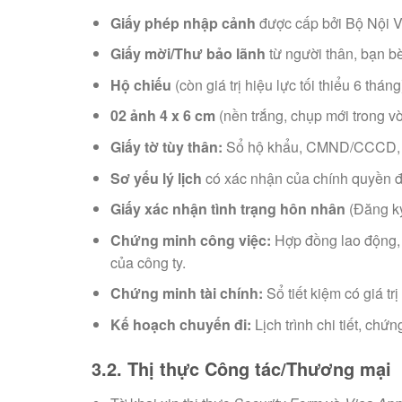
Giấy phép nhập cảnh
được cấp bởi Bộ Nội V
Giấy mời/Thư bảo lãnh
từ người thân, bạn bè
Hộ chiếu
(còn giá trị hiệu lực tối thiểu 6 tháng
02 ảnh 4 x 6 cm
(nền trắng, chụp mới trong vò
Giấy tờ tùy thân:
Sổ hộ khẩu, CMND/CCCD, Gi
Sơ yếu lý lịch
có xác nhận của chính quyền đ
Giấy xác nhận tình trạng hôn nhân
(Đăng ký
Chứng minh công việc:
Hợp đồng lao động,
của công ty.
Chứng minh tài chính:
Sổ tiết kiệm có giá tr
Kế hoạch chuyến đi:
Lịch trình chi tiết, ch
3.2. Thị thực Công tác/Thương mại