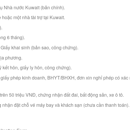
ụ Nhà nước Kuwait (bản chính).
 hoặc một nhà tài trợ tại Kuwait.
).
ng 6 tháng).
ấy khai sinh (bản sao, công chứng).
ịa phương.
 kết hôn, giấy ly hôn, công chứng).
 giấy phép kinh doanh, BHYT/BHXH, đơn xin nghỉ phép có xác
ị trên 50 triệu VNĐ, chứng nhận đất đai, bất động sản, xe ô tô.
ứng nhận đặt chỗ vé máy bay và khách sạn (chưa cần thanh toán).