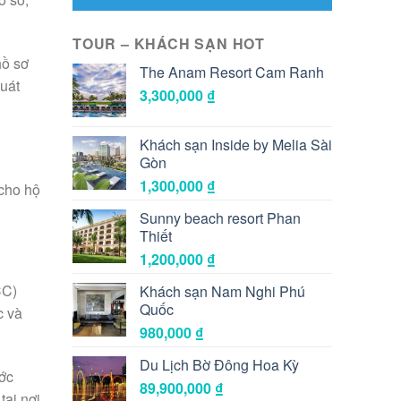
TOUR – KHÁCH SẠN HOT
hồ sơ
The Anam Resort Cam Ranh
quát
3,300,000
₫
Khách sạn Inside by Melia Sài
Gòn
1,300,000
₫
 cho hộ
Sunny beach resort Phan
Thiết
1,200,000
₫
CC)
Khách sạn Nam Nghi Phú
Quốc
c và
980,000
₫
Du Lịch Bờ Đông Hoa Kỳ
ước
89,900,000
₫
tại nơi