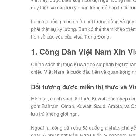
quy trình và các lưu ý quan trọng để bạn tự tin
xi
Là một quốc gia có nhiều nét tương đồng về quy tr
phải thật sự kỹ lưỡng. Bạn có thể tham khảo thê
hơn về các yêu cầu visa Trung Đông.
1. Công Dân Việt Nam Xin V
Chính sách thị thực Kuwait có sự phân biệt rõ r
chiếu Việt Nam là bước đầu tiên và quan trọng nh
Đối tượng được miễn thị thực và Vi
Hiện tại, chính sách thị thực Kuwait cho phép 
gồm Bahrain, Oman, Kuwait, Saudi Arabia, và C
lưu trú không giới hạn.
Ngoài ra, công dân của 53 quốc gia khác (chủ y
châu Á như Nhật Bản, Hàn Quốc, Singapore, H